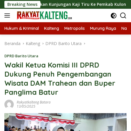
Langsung
ngsungkan Kunjungan Kaji Tiru Ke Pemkab Kulon Progo
Breaking News
ke
konten
Hukum & Kriminal
Kalteng
Metropolis
Murung Raya
Nasi
Beranda
Kalteng
DPRD Barito Utara
DPRD Barito Utara
Wakil Ketua Komisi III DPRD
Dukung Penuh Pengembangan
Wisata DAM Trahean dan Buper
Panglima Batur
Rakyatkalteng Batara
13/05/2025