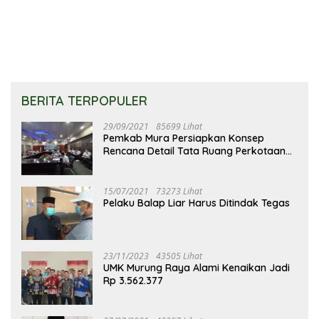
BERITA TERPOPULER
29/09/2021
85699 Lihat
Pemkab Mura Persiapkan Konsep
Rencana Detail Tata Ruang Perkotaan
Puruk Cahu
15/07/2021
73273 Lihat
Pelaku Balap Liar Harus Ditindak Tegas
23/11/2023
43505 Lihat
UMK Murung Raya Alami Kenaikan Jadi
Rp 3.562.377