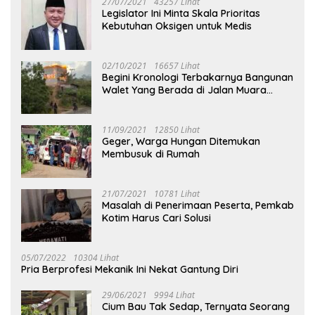
27/07/2021
43257 Lihat
Legislator Ini Minta Skala Prioritas
Kebutuhan Oksigen untuk Medis
02/10/2021
16657 Lihat
Begini Kronologi Terbakarnya Bangunan
Walet Yang Berada di Jalan Muara
Tuhup
11/09/2021
12850 Lihat
Geger, Warga Hungan Ditemukan
Membusuk di Rumah
21/07/2021
10781 Lihat
Masalah di Penerimaan Peserta, Pemkab
Kotim Harus Cari Solusi
05/07/2022
10304 Lihat
Pria Berprofesi Mekanik Ini Nekat Gantung Diri
29/06/2021
9994 Lihat
Cium Bau Tak Sedap, Ternyata Seorang