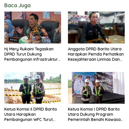
Baca Juga
Hj Mery Rukaini Tegaskan
Anggota DPRD Barito Utara
DPRD Turut Dukung
Harapkan Pemda Perhatikan
Pembangunan Infrastruktur
Kesejahteraan Linmas Dan
Guna Pertumbuhan Ekonomi
Kader Posyandu Kelurahan
Daerah
Lanjas
Ketua Komisi II DPRD Barito
Ketua Komisi I DPRD Barito
Utara Harapkan
Utara Dukung Program
Pembangunan WFC Turut
Pemerintah Benahi Kawasan
Bantu Kembangkan UMKM
Kumuh