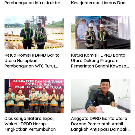
Pembangunan Infrastruktur
Kesejahteraan Linmas Dan
Guna Pertumbuhan Ekonomi
Kader Posyandu Kelurahan
Daerah
Lanjas
Ketua Komisi II DPRD Barito
Ketua Komisi I DPRD Barito
Utara Harapkan
Utara Dukung Program
Pembangunan WFC Turut
Pemerintah Benahi Kawasan
Bantu Kembangkan UMKM
Kumuh
Dibukanya Batara Expo,
Anggota DPRD Barito Utara
Waket I DPRD Harap
Dorong Pemerintah Ambil
Tingkatkan Pertumbuhan
Langkah Antisipasi Dampak
Perekonomian UKM
PHK Sektor Tambang