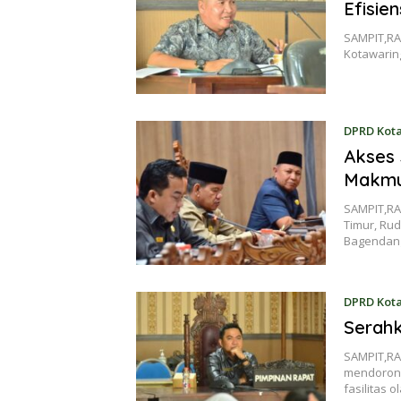
Efisie
SAMPIT,RA
Kotawaring
DPRD Kot
Akses 
Makmu
SAMPIT,RA
Timur, Ru
Bagendan
DPRD Kot
Serahk
SAMPIT,RA
mendorong
fasilitas 