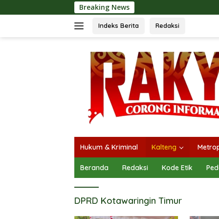
Langsung
Breaking News
O
ke
konten
Indeks Berita
Redaksi
Hukum & Kriminal
Kalteng
Metrop
Beranda
Redaksi
Kode Etik
Ped
DPRD Kotawaringin Timur