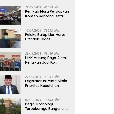
29/09/2021
85699 Lihat
Pemkab Mura Persiapkan
Konsep Rencana Detail
Tata Ruang Perkotaan
Puruk Cahu
15/07/2021
73252 Lihat
adi Dukung Mura Expo
Buka Mura Expo 2026, Heriyus:
D
Pelaku Balap Liar Harus
 Jadi Penggerak UMKM
Jadi Momentum Gerakkan
H
Ditindak Tegas
ng Raya
Ekonomi Kerakyatan
B
23/11/2023
43486 Lihat
UMK Murung Raya Alami
Kenaikan Jadi Rp
3.562.377
27/07/2021
43234 Lihat
Legislator Ini Minta Skala
Prioritas Kebutuhan
Oksigen untuk Medis
02/10/2021
16648 Lihat
Begini Kronologi
Terbakarnya Bangunan
Walet Yang Berada di