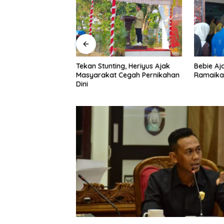
ahkan Mura Expo
Tekan Stunting, Heriyus Ajak
Bebie Aj
 Heriyus Ikut
Masyarakat Cegah Pernikahan
Ramaika
mino
Dini