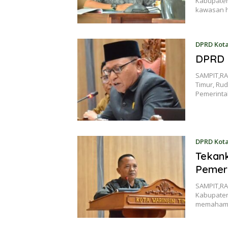
Kabupaten
kawasan h
DPRD Kot
DPRD 
SAMPIT,RA
Timur, Rud
Pemerint
DPRD Kot
Tekan
Pemer
SAMPIT,RA
Kabupaten 
memahami