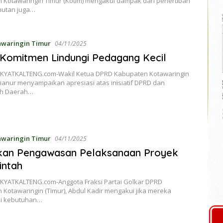
 Kotawaringin Timur (Kotim) mengakui dampak dari penertiban
utan juga…
awaringin Timur
04/11/2025
Komitmen Lindungi Pedagang Kecil
KYATKALTENG.com-Wakil Ketua DPRD Kabupaten Kotawaringin
ianur menyampaikan apresiasi atas inisiatif DPRD dan
ah Daerah…
awaringin Timur
04/11/2025
kan Pengawasan Pelaksanaan Proyek
intah
KYATKALTENG.com-Anggota Fraksi Partai Golkar DPRD
Kotawaringin (Timur), Abdul Kadir mengakui jika mereka
 kebutuhan…