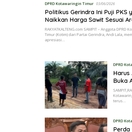
DPRD Kotawaringin Timur
03/06/2026
Politikus Gerindra Ini Puji PKS 
Naikkan Harga Sawit Sesuai A
Pemerintah
RAKYATKALTENG.com SAMPIT – Anggota DPRD Ko
Timur (Kotim) dari Partai Gerindra, Andi Lala, m
apresiasi…
DPRD Kot
Harus 
Buka A
SAMPIT,RA
Kotawaring
terus…
DPRD Kot
Perda 