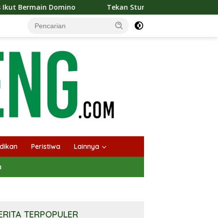
Domino
Tekan Stunting, Heriyus Ajak Masyarakat Cegah
dikan
Peristiwa
Lainnya
a
ERITA TERPOPULER