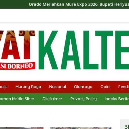
rado Meriahkan Mura Expo 2026, Bupati Heriyus Ikut Bermain 
olis
Murung Raya
Nasional
Olahraga
Opini
Pendi
oman Media Siber
Disclaimer
Privacy Policy
Indeks Berit
B