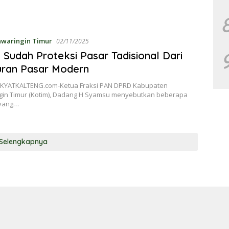
awaringin Timur
02/11/2025
Sudah Proteksi Pasar Tadisional Dari
ran Pasar Modern
KYATKALTENG.com-Ketua Fraksi PAN DPRD Kabupaten
gin Timur (Kotim), Dadang H Syamsu menyebutkan beberapa
yang…
Selengkapnya