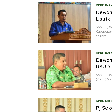
DPRD Kot
Dewan
Listri
SAMPIT,RA
Kabupaten
segera…
DPRD Kot
Dewan 
RSUD 
SAMPIT,RA
(Kotim) Ma
DPRD Kot
Pj Se