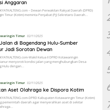
nsi Anggaran
KYATKALTENG.com – Dewan Perwakilan Rakyat Daerah (DPRD)
in Timur (Kotim) meminta Penjabat (Pj) Sekretaris Daerah…
awaringin Timur
02/11/2025
Jalan di Bagendang Hulu-Sumber
r Jadi Sorotan Dewan
KYATKALTENG.com-Wakil Ketua II DPRD Kotawaringin
dianur menyoroti kondisi jalan yang menghubungkan Desa
g Hulu dengan…
awaringin Timur
02/11/2025
an Aset Olahraga ke Dispora Kotim
KYATKALTENG.com-DPRD Kabupaten Kotawaringin Timur (Kotim)
 pemerintah daerah agar menyerahkan aset di sekitar
olahraga…