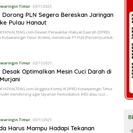
awaringin Timur
03/11/2025
 Dorong PLN Segera Bereskan Jaringan
k ke Pulau Hanaut
KYATKALTENG.com-Dewan Perwakilan Rakyat Daerah (DPRD)
 Kotawaringin Timur (Kotim), mendesak PT PLN (Persero) untuk
awaringin Timur
03/11/2025
Desak Optimalkan Mesin Cuci Darah di
Murjani
KYATKALTENG.com-Anggota Komisi III DPRD Kotawaringin Timur
rudin mendorong agar layanan hemodialisis (HD) atau cuci…
B
awaringin Timur
03/11/2025
kda Harus Mampu Hadapi Tekanan
1