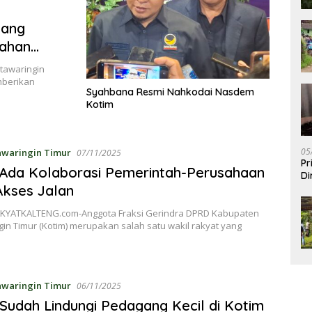
yang
rahan
tawaringin
emberikan
Syahbana Resmi Nahkodai Nasdem
Kotim
05
awaringin Timur
07/11/2025
Pr
Ada Kolaborasi Pemerintah-Perusahaan
Di
kses Jalan
KYATKALTENG.com-Anggota Fraksi Gerindra DPRD Kabupaten
in Timur (Kotim) merupakan salah satu wakil rakyat yang
awaringin Timur
06/11/2025
Sudah Lindungi Pedagang Kecil di Kotim