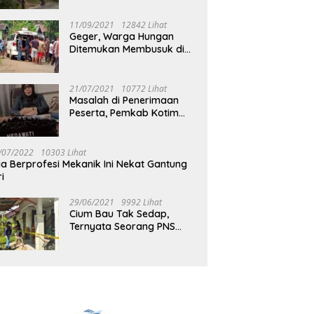
Jalan Muara Tuhup
11/09/2021
12842 Lihat
Geger, Warga Hungan
Ditemukan Membusuk di
Rumah
21/07/2021
10772 Lihat
Masalah di Penerimaan
Peserta, Pemkab Kotim
Harus Cari Solusi
/07/2022
10303 Lihat
ia Berprofesi Mekanik Ini Nekat Gantung
ri
29/06/2021
9992 Lihat
Cium Bau Tak Sedap,
Ternyata Seorang PNS
Aktif di Mura Tewas di
Rumah Kopel