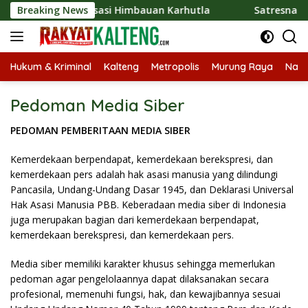
Langsung
kan Sosialisasi Himbauan Karhutla
Breaking News
Satresnarkoba Polr
ke
konten
Hukum & Kriminal
Kalteng
Metropolis
Murung Raya
Nasi
Pedoman Media Siber
PEDOMAN PEMBERITAAN MEDIA SIBER
Kemerdekaan berpendapat, kemerdekaan berekspresi, dan
kemerdekaan pers adalah hak asasi manusia yang dilindungi
Pancasila, Undang-Undang Dasar 1945, dan Deklarasi Universal
Hak Asasi Manusia PBB. Keberadaan media siber di Indonesia
juga merupakan bagian dari kemerdekaan berpendapat,
kemerdekaan berekspresi, dan kemerdekaan pers.
Media siber memiliki karakter khusus sehingga memerlukan
pedoman agar pengelolaannya dapat dilaksanakan secara
profesional, memenuhi fungsi, hak, dan kewajibannya sesuai