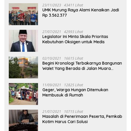
23/11/2023
43411 Lihat
UMK Murung Raya Alami Kenaikan Jadi
Rp 3.562.377
27/07/2021
42993 Lihat
Legislator Ini Minta Skala Prioritas
Kebutuhan Oksigen untuk Medis
02/10/2021
16615 Lihat
Begini Kronologi Terbakarnya Bangunan
Walet Yang Berada di Jalan Muara
Tuhup
11/09/2021
12825 Lihat
Geger, Warga Hungan Ditemukan
Membusuk di Rumah
21/07/2021
10715 Lihat
Masalah di Penerimaan Peserta, Pemkab
Kotim Harus Cari Solusi