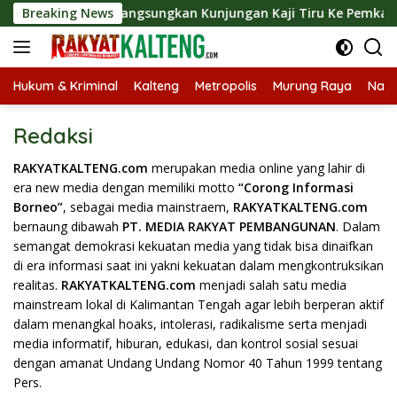
Langsung
emkab Barut Langsungkan Kunjungan Kaji Tiru Ke Pemkab Kulon
Breaking News
ke
konten
Hukum & Kriminal
Kalteng
Metropolis
Murung Raya
Nasi
Redaksi
RAKYATKALTENG.com
merupakan media online yang lahir di
era new media dengan memiliki motto
“Corong Informasi
Borneo”
, sebagai media mainstraem,
RAKYATKALTENG.com
bernaung dibawah
PT. MEDIA RAKYAT PEMBANGUNAN
. Dalam
semangat demokrasi kekuatan media yang tidak bisa dinaifkan
di era informasi saat ini yakni kekuatan dalam mengkontruksikan
realitas.
RAKYATKALTENG.com
menjadi salah satu media
mainstream lokal di Kalimantan Tengah agar lebih berperan aktif
dalam menangkal hoaks, intolerasi, radikalisme serta menjadi
media informatif, hiburan, edukasi, dan kontrol sosial sesuai
dengan amanat Undang Undang Nomor 40 Tahun 1999 tentang
Pers.