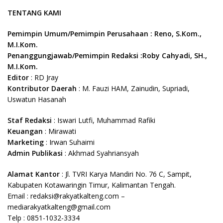
TENTANG KAMI
Pemimpin Umum/Pemimpin Perusahaan : Reno, S.Kom.,
M.I.Kom.
Penanggungjawab/Pemimpin Redaksi :Roby Cahyadi, SH.,
M.I.Kom.
Editor
: RD Jray
Kontributor Daerah
: M. Fauzi HAM, Zainudin, Supriadi,
Uswatun Hasanah
Staf Redaksi
: Iswari Lutfi, Muhammad Rafiki
Keuangan
: Mirawati
Marketing
: Irwan Suhaimi
Admin Publikasi
: Akhmad Syahriansyah
Alamat Kantor
: Jl. TVRI Karya Mandiri No. 76 C, Sampit,
Kabupaten Kotawaringin Timur, Kalimantan Tengah.
Email : redaksi@rakyatkalteng.com –
mediarakyatkalteng@gmail.com
Telp : 0851-1032-3334