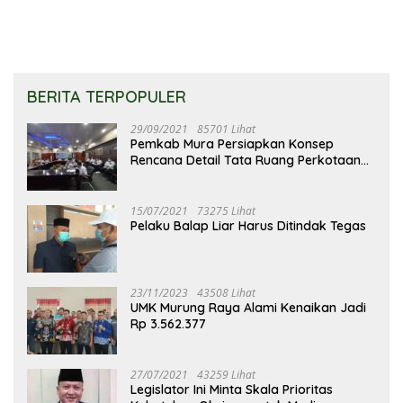
BERITA TERPOPULER
29/09/2021
85701 Lihat
Pemkab Mura Persiapkan Konsep
Rencana Detail Tata Ruang Perkotaan
Puruk Cahu
15/07/2021
73275 Lihat
Pelaku Balap Liar Harus Ditindak Tegas
23/11/2023
43508 Lihat
UMK Murung Raya Alami Kenaikan Jadi
Rp 3.562.377
27/07/2021
43259 Lihat
Legislator Ini Minta Skala Prioritas