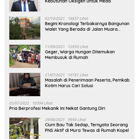
Kebutuhan Oksigen untuk Medis
02/10/2021
16657 Lihat
Begini Kronologi Terbakarnya Bangunan
Walet Yang Berada di Jalan Muara
Tuhup
11/09/2021
12850 Lihat
Geger, Warga Hungan Ditemukan
Membusuk di Rumah
21/07/2021
10781 Lihat
Masalah di Penerimaan Peserta, Pemkab
Kotim Harus Cari Solusi
05/07/2022
10304 Lihat
Pria Berprofesi Mekanik Ini Nekat Gantung Diri
29/06/2021
9994 Lihat
Cium Bau Tak Sedap, Ternyata Seorang
PNS Aktif di Mura Tewas di Rumah Kopel