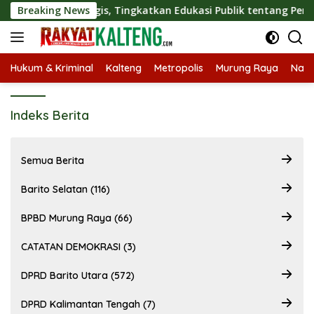
Langsung
aborasi Strategis, Tingkatkan Edukasi Publik tentang Peran DP
Breaking News
ke
konten
Hukum & Kriminal
Kalteng
Metropolis
Murung Raya
Nasi
Indeks Berita
Semua Berita
Barito Selatan (116)
BPBD Murung Raya (66)
CATATAN DEMOKRASI (3)
DPRD Barito Utara (572)
DPRD Kalimantan Tengah (7)