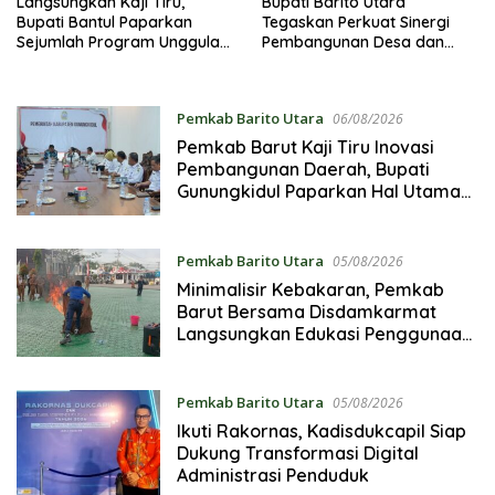
Langsungkan Kaji Tiru,
Bupati Barito Utara
Bupati Bantul Paparkan
Tegaskan Perkuat Sinergi
Sejumlah Program Unggulan
Pembangunan Desa dan
Kepada Pemkab Barut
Kelurahan Serta Kesiapan
Hadapi Potensi Karhutla
Pemkab Barito Utara
06/08/2026
Pemkab Barut Kaji Tiru Inovasi
Pembangunan Daerah, Bupati
Gunungkidul Paparkan Hal Utama
Dalam Dukung Ketahanan Pangan
Lokal dan Pelestarian Lingkungan
Pemkab Barito Utara
05/08/2026
Minimalisir Kebakaran, Pemkab
Barut Bersama Disdamkarmat
Langsungkan Edukasi Penggunaan
Keselamatan Gas LPG
Pemkab Barito Utara
05/08/2026
Ikuti Rakornas, Kadisdukcapil Siap
Dukung Transformasi Digital
Administrasi Penduduk