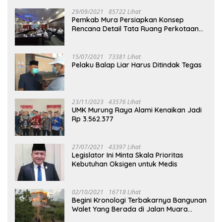
29/09/2021
85722 Lihat
Pemkab Mura Persiapkan Konsep
Rencana Detail Tata Ruang Perkotaan
Puruk Cahu
15/07/2021
73381 Lihat
Pelaku Balap Liar Harus Ditindak Tegas
23/11/2023
43576 Lihat
UMK Murung Raya Alami Kenaikan Jadi
Rp 3.562.377
27/07/2021
43397 Lihat
Legislator Ini Minta Skala Prioritas
Kebutuhan Oksigen untuk Medis
02/10/2021
16718 Lihat
Begini Kronologi Terbakarnya Bangunan
Walet Yang Berada di Jalan Muara
Tuhup