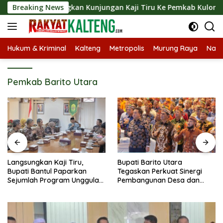
Langsung
 Langsungkan Kunjungan Kaji Tiru Ke Pemkab Kulon Progo
Breaking News
ke
konten
Hukum & Kriminal
Kalteng
Metropolis
Murung Raya
Nasi
Pemkab Barito Utara
Langsungkan Kaji Tiru,
Bupati Barito Utara
Bupati Bantul Paparkan
Tegaskan Perkuat Sinergi
Sejumlah Program Unggulan
Pembangunan Desa dan
Kepada Pemkab Barut
Kelurahan Serta Kesiapan
Hadapi Potensi Karhutla