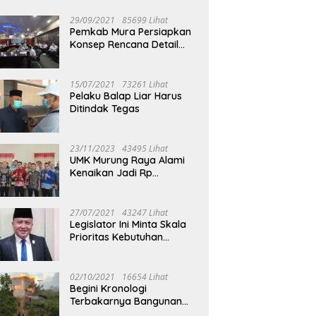
29/09/2021
85699 Lihat
Pemkab Mura Persiapkan
Konsep Rencana Detail
Tata Ruang Perkotaan
Puruk Cahu
15/07/2021
73261 Lihat
Pelaku Balap Liar Harus
Ditindak Tegas
23/11/2023
43495 Lihat
UMK Murung Raya Alami
Kenaikan Jadi Rp
3.562.377
27/07/2021
43247 Lihat
Legislator Ini Minta Skala
Prioritas Kebutuhan
Oksigen untuk Medis
02/10/2021
16654 Lihat
Begini Kronologi
Terbakarnya Bangunan
Walet Yang Berada di