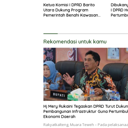
Ketua Komisi I DPRD Barito
Dibukany
Utara Dukung Program
I DPRD H
Pemerintah Benahi Kawasan
Pertumb
Kumuh
UKM
Rekomendasi untuk kamu
Hj Mery Rukaini Tegaskan DPRD Turut Duku
Pembangunan Infrastruktur Guna Pertumb
Ekonomi Daerah
Rakyatkalteng, Muara Teweh – Pada pelaksana