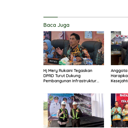
Baca Juga
Hj Mery Rukaini Tegaskan
Anggota 
DPRD Turut Dukung
Harapka
Pembangunan Infrastruktur
Kesejaht
Guna Pertumbuhan Ekonomi
Kader P
Daerah
Lanjas