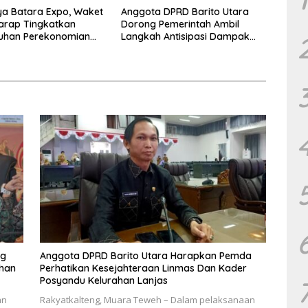
a Batara Expo, Waket
Anggota DPRD Barito Utara
arap Tingkatkan
Dorong Pemerintah Ambil
uhan Perekonomian
Langkah Antisipasi Dampak
PHK Sektor Tambang
ng
Anggota DPRD Barito Utara Harapkan Pemda
uhan
Perhatikan Kesejahteraan Linmas Dan Kader
Posyandu Kelurahan Lanjas
an
Rakyatkalteng, Muara Teweh – Dalam pelaksanaan