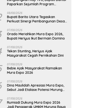
Paparkan Sejumlah Program
Unggulan Kepada Pemkab Barut
2
08/08/2026
Bupati Barito Utara Tegaskan
Perkuat Sinergi Pembangunan Desa
dan Kelurahan Serta Kesiapan
Hadapi Potensi Karhutla
3
07/08/2026
Orado Meriahkan Mura Expo 2026,
Bupati Heriyus Ikut Bermain Domino
4
07/08/2026
Tekan Stunting, Heriyus Ajak
Masyarakat Cegah Pernikahan Dini
5
07/08/2026
Bebie Ajak Masyarakat Ramaikan
Mura Expo 2026
6
07/08/2026
Dina Maulidah Apresiasi Mura Expo,
Sebut Jadi Etalase Potensi Murung
Raya
7
07/08/2026
Rumiadi Dukung Mura Expo 2026
Jadi Penggerak UMKM Murung Raya