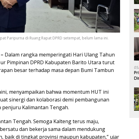
Rapat Paripurna di Ruang Rapat DPRD setempat, belum lama ini.
 –
Dalam rangka memperingati Hari Ulang Tahun
sur Pimpinan DPRD Kabupaten Barito Utara turut
05
rapan besar terhadap masa depan Bumi Tambun
Pr
Di
kaini, menyampaikan bahwa momentum HUT ini
uat sinergi dan kolaborasi demi pembangunan
h penjuru Kalimantan Tengah.
mantan Tengah. Semoga Kalteng terus maju,
us bersatu dan bekerja sama dalam mendukung
 baik di tingkat provinsi maupun kabupaten,” ujar