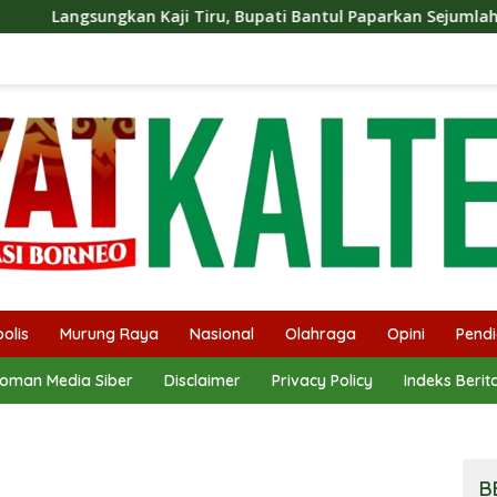
ji Tiru, Bupati Bantul Paparkan Sejumlah Program Unggulan 
olis
Murung Raya
Nasional
Olahraga
Opini
Pendi
oman Media Siber
Disclaimer
Privacy Policy
Indeks Berit
B