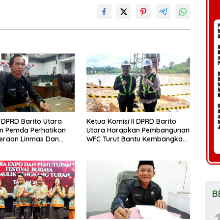
DPRD Barito Utara
Ketua Komisi II DPRD Barito
n Pemda Perhatikan
Utara Harapkan Pembangunan
eraan Linmas Dan
WFC Turut Bantu Kembangkan
osyandu Kelurahan
UMKM
B
1