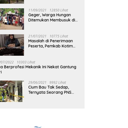
Jalan Muara Tuhup
11/09/2021
12850 Lihat
Geger, Warga Hungan
Ditemukan Membusuk di
Rumah
21/07/2021
10775 Lihat
Masalah di Penerimaan
Peserta, Pemkab Kotim
Harus Cari Solusi
/07/2022
10303 Lihat
ia Berprofesi Mekanik Ini Nekat Gantung
ri
29/06/2021
9992 Lihat
Cium Bau Tak Sedap,
Ternyata Seorang PNS
Aktif di Mura Tewas di
Rumah Kopel