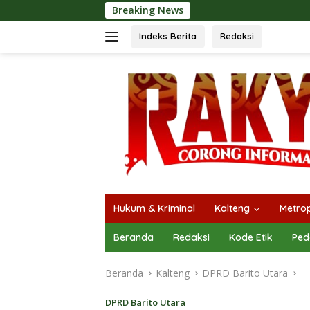
Langsung
Breaking News
Langsungkan Ka
ke
konten
Indeks Berita
Redaksi
Hukum & Kriminal
Kalteng
Metrop
Beranda
Redaksi
Kode Etik
Ped
Beranda
Kalteng
DPRD Barito Utara
DPRD Barito Utara