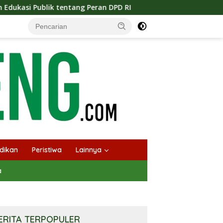
Peran DPD RI
Masuknya Musim Kemarau PT Pada Idi Lan
dikan
Peristiwa
Lainnya
a
ERITA TERPOPULER