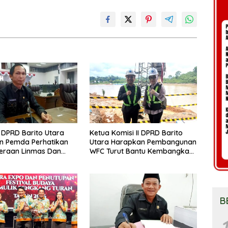
DPRD Barito Utara
Ketua Komisi II DPRD Barito
n Pemda Perhatikan
Utara Harapkan Pembangunan
eraan Linmas Dan
WFC Turut Bantu Kembangkan
osyandu Kelurahan
UMKM
B
1