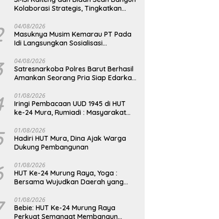
Kolaborasi Strategis, Tingkatkan
Edukasi Publik tentang Peran DPD RI
2
04/08/2026
Masuknya Musim Kemarau PT Pada
Idi Langsungkan Sosialisasi
Himbauan Karhutla
3
04/08/2026
Satresnarkoba Polres Barut Berhasil
Amankan Seorang Pria Siap Edarkan
Narkotika Jenis Sabu Seberat 5,05
Gram
4
01/08/2026
Iringi Pembacaan UUD 1945 di HUT
ke-24 Mura, Rumiadi : Masyarakat
Punya Andil Wujudkan Pembangunan
yang Lebih Besar
5
01/08/2026
Hadiri HUT Mura, Dina Ajak Warga
Dukung Pembangunan
6
01/08/2026
HUT Ke-24 Murung Raya, Yoga :
Bersama Wujudkan Daerah yang
Berdaya Saing
7
01/08/2026
Bebie: HUT Ke-24 Murung Raya
Perkuat Semangat Membangun