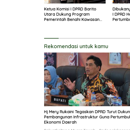
Ketua Komisi I DPRD Barito
Dibukany
Utara Dukung Program
I DPRD H
Pemerintah Benahi Kawasan
Pertumb
Kumuh
UKM
Rekomendasi untuk kamu
Hj Mery Rukaini Tegaskan DPRD Turut Duku
Pembangunan Infrastruktur Guna Pertumb
Ekonomi Daerah