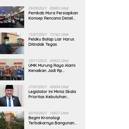
29/09/2021
85693 Lihat
Pemkab Mura Persiapkan
Konsep Rencana Detail
Tata Ruang Perkotaan
Puruk Cahu
15/07/2021
73162 Lihat
Pelaku Balap Liar Harus
Ditindak Tegas
23/11/2023
43432 Lihat
UMK Murung Raya Alami
Kenaikan Jadi Rp
3.562.377
27/07/2021
43054 Lihat
Legislator Ini Minta Skala
Prioritas Kebutuhan
Oksigen untuk Medis
02/10/2021
16627 Lihat
Begini Kronologi
Terbakarnya Bangunan
Walet Yang Berada di