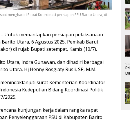
 saat menghadiri Rapat Koordinasi persiapan PSU Barito Utara, di
– Untuk memantapkan persiapan pelaksanaan
 Barito Utara, 6 Agustus 2025, Pemkab Barut
kor) di rujab Bupati setempat, Kamis (10/7).
ito Utara, Indra Gunawan, dan dihadiri berbagai
05
Pr
ito Utara, Hj Henny Rosgiaty Rusli, SP, M.Μ.
Di
 menindaklanjuti surat Kementerian Koordinator
Indonesia Kedeputian Bidang Koordinasi Politik
7/2025.
 rencana kunjungan kerja dalam rangka rapat
pan Penyelenggaraan PSU di Kabupaten Barito