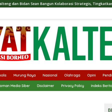
ngun Kolaborasi Strategis, Tingkatkan Edukasi Publik tentang 
olis
Murung Raya
Nasional
Olahraga
Opini
Pendi
oman Media Siber
Disclaimer
Privacy Policy
Indeks Berit
B