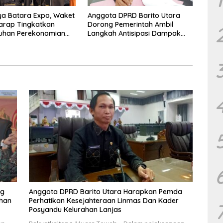
a Batara Expo, Waket
Anggota DPRD Barito Utara
arap Tingkatkan
Dorong Pemerintah Ambil
uhan Perekonomian
Langkah Antisipasi Dampak
PHK Sektor Tambang
ng
Anggota DPRD Barito Utara Harapkan Pemda
uhan
Perhatikan Kesejahteraan Linmas Dan Kader
Posyandu Kelurahan Lanjas