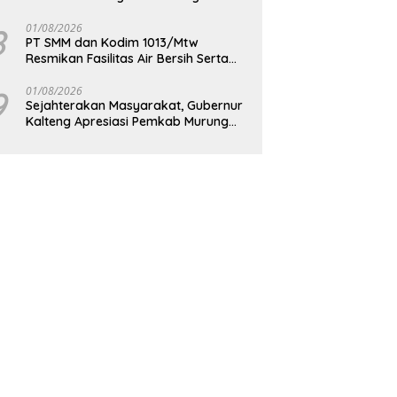
Berkelanjutan
8
01/08/2026
PT SMM dan Kodim 1013/Mtw
Resmikan Fasilitas Air Bersih Serta
Bagikan Paket Sembako Kepada
Masyarakat
9
01/08/2026
Sejahterakan Masyarakat, Gubernur
Kalteng Apresiasi Pemkab Murung
Raya