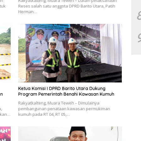
an
Rakyatkalteng, Muara Teweh – Dalam pelaksanaan
tuk
Reses salah satu anggota DPRD Barito Utara, Patih
Herman…
Ketua Komisi I DPRD Barito Utara Dukung
an
Program Pemerintah Benahi Kawasan Kumuh
Rakyatkalteng, Muara Teweh – Dimulainya
,
pembangunan penataan kawasan permukiman
takan…
kumuh pada RT 04, RT 05,…