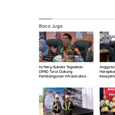
Baca Juga
Hj Mery Rukaini Tegaskan
Anggota 
DPRD Turut Dukung
Harapka
Pembangunan Infrastruktur
Kesejaht
Guna Pertumbuhan Ekonomi
Kader P
Daerah
Lanjas