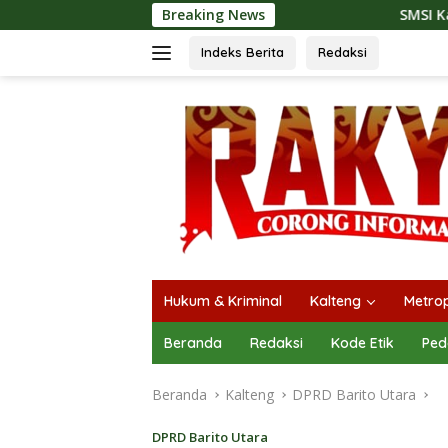
Langsung
Breaking News
SMSI Kalteng dan Bidan Sean Ba
ke
konten
Indeks Berita
Redaksi
Hukum & Kriminal
Kalteng
Metrop
Beranda
Redaksi
Kode Etik
Ped
Beranda
Kalteng
DPRD Barito Utara
DPRD Barito Utara