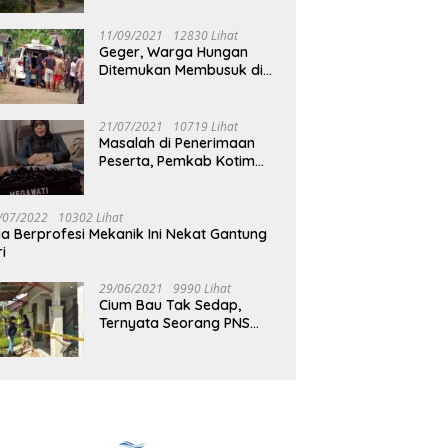
Jalan Muara Tuhup
11/09/2021
12830 Lihat
Geger, Warga Hungan
Ditemukan Membusuk di
Rumah
21/07/2021
10719 Lihat
Masalah di Penerimaan
Peserta, Pemkab Kotim
Harus Cari Solusi
/07/2022
10302 Lihat
ia Berprofesi Mekanik Ini Nekat Gantung
ri
29/06/2021
9990 Lihat
Cium Bau Tak Sedap,
Ternyata Seorang PNS
Aktif di Mura Tewas di
Rumah Kopel