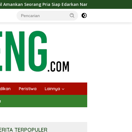
ria Siap Edarkan Narkotika Jenis Sabu Seberat 5,05 Gram
dikan
Peristiwa
Lainnya
a
ERITA TERPOPULER