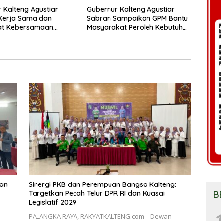
 Kalteng Agustiar
Gubernur Kalteng Agustiar
Kerja Sama dan
Sabran Sampaikan GPM Bantu
t Kebersamaan
Masyarakat Peroleh Kebutuhan
an Keberhasilan
Harga Terjangkau
gunan
gan
Sinergi PKB dan Perempuan Bangsa Kalteng:
B
Targetkan Pecah Telur DPR RI dan Kuasai
Legislatif 2029
1
PALANGKA RAYA, RAKYATKALTENG.com – Dewan