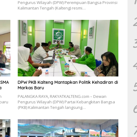
Pengurus Wilayah (DPW) Perempuan Bangsa Provinsi
Kalimantan Tengah (Kalteng) resmi…
u SMA
DPW PKB Kalteng Mantapkan Politik Kehadiran di
a
Markas Baru
n
PALANGKA RAYA, RAKYATKALTENG.com – Dewan
 baru
Pengurus Wilayah (DPW) Partai Kebangkitan Bangsa
(PKB) Kalimantan Tengah langsung…