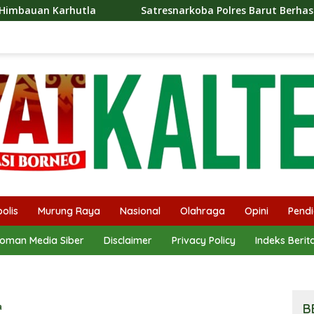
Satresnarkoba Polres Barut Berhasil Amankan Seorang P
olis
Murung Raya
Nasional
Olahraga
Opini
Pendi
oman Media Siber
Disclaimer
Privacy Policy
Indeks Berit
a
B