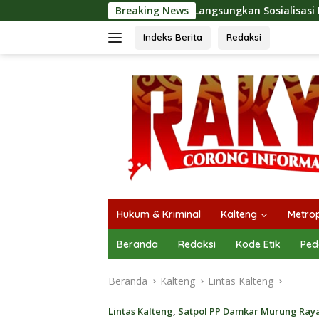
Langsung
au PT Pada Idi Langsungkan Sosialisasi Himbauan Karhutla
Breaking News
ke
konten
Indeks Berita
Redaksi
Hukum & Kriminal
Kalteng
Metrop
Beranda
Redaksi
Kode Etik
Ped
Beranda
Kalteng
Lintas Kalteng
Lintas Kalteng
,
Satpol PP Damkar Murung Ray