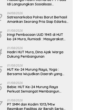
Idi Langsungkan Sosialisasi
Himbauan Karhutla
2
04/08/2026
Satresnarkoba Polres Barut Berhasil
Amankan Seorang Pria Siap Edarkan
Narkotika Jenis Sabu Seberat 5,05
Gram
3
01/08/2026
Iringi Pembacaan UUD 1945 di HUT
ke-24 Mura, Rumiadi : Masyarakat
Punya Andil Wujudkan Pembangunan
yang Lebih Besar
4
01/08/2026
Hadiri HUT Mura, Dina Ajak Warga
Dukung Pembangunan
5
01/08/2026
HUT Ke-24 Murung Raya, Yoga :
Bersama Wujudkan Daerah yang
Berdaya Saing
6
01/08/2026
Bebie: HUT Ke-24 Murung Raya
Perkuat Semangat Membangun
Berkelanjutan
7
01/08/2026
PT SMM dan Kodim 1013/Mtw
Resmikan Fasilitas Air Bersih Serta