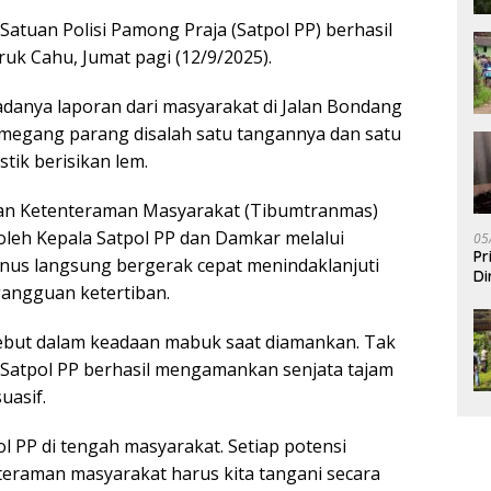
Satuan Polisi Pamong Praja (Satpol PP) berhasil
k Cahu, Jumat pagi (12/9/2025).
danya laporan dari masyarakat di Jalan Bondang
emegang parang disalah satu tangannya dan satu
ik berisikan lem.
dan Ketenteraman Masyarakat (Tibumtranmas)
oleh Kepala Satpol PP dan Damkar melalui
05
Pr
vanus langsung bergerak cepat menindaklanjuti
Di
gangguan ketertiban.
ebut dalam keadaan mabuk saat diamankan. Tak
Satpol PP berhasil mengamankan senjata tajam
uasif.
ol PP di tengah masyarakat. Setiap potensi
eraman masyarakat harus kita tangani secara