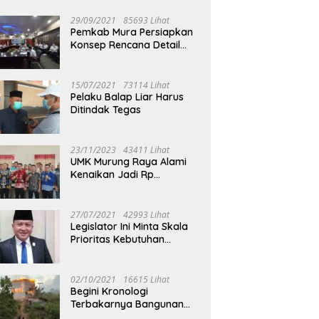
29/09/2021
85693 Lihat
Pemkab Mura Persiapkan
Konsep Rencana Detail
Tata Ruang Perkotaan
Puruk Cahu
15/07/2021
73114 Lihat
Pelaku Balap Liar Harus
Ditindak Tegas
23/11/2023
43411 Lihat
UMK Murung Raya Alami
Kenaikan Jadi Rp
3.562.377
27/07/2021
42993 Lihat
Legislator Ini Minta Skala
Prioritas Kebutuhan
Oksigen untuk Medis
02/10/2021
16615 Lihat
Begini Kronologi
Terbakarnya Bangunan
Walet Yang Berada di