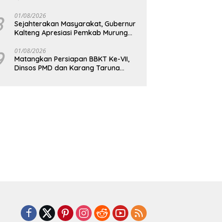
Bagikan Paket Sembako Kepada
Masyarakat
8
01/08/2026
Sejahterakan Masyarakat, Gubernur
Kalteng Apresiasi Pemkab Murung
Raya
9
01/08/2026
Matangkan Persiapan BBKT Ke-VII,
Dinsos PMD dan Karang Taruna
Barito Utara Langsungkan Rapat
Koordinasi