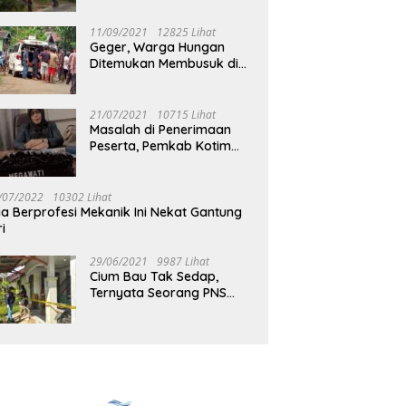
Jalan Muara Tuhup
11/09/2021
12825 Lihat
Geger, Warga Hungan
Ditemukan Membusuk di
Rumah
21/07/2021
10715 Lihat
Masalah di Penerimaan
Peserta, Pemkab Kotim
Harus Cari Solusi
/07/2022
10302 Lihat
ia Berprofesi Mekanik Ini Nekat Gantung
ri
29/06/2021
9987 Lihat
Cium Bau Tak Sedap,
Ternyata Seorang PNS
Aktif di Mura Tewas di
Rumah Kopel