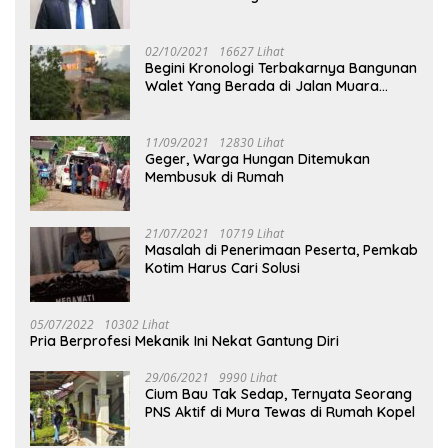
02/10/2021
16627 Lihat
Begini Kronologi Terbakarnya Bangunan
Walet Yang Berada di Jalan Muara
Tuhup
11/09/2021
12830 Lihat
Geger, Warga Hungan Ditemukan
Membusuk di Rumah
21/07/2021
10719 Lihat
Masalah di Penerimaan Peserta, Pemkab
Kotim Harus Cari Solusi
05/07/2022
10302 Lihat
Pria Berprofesi Mekanik Ini Nekat Gantung Diri
29/06/2021
9990 Lihat
Cium Bau Tak Sedap, Ternyata Seorang
PNS Aktif di Mura Tewas di Rumah Kopel