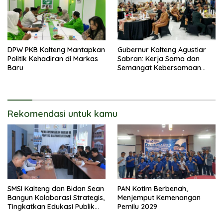
DPW PKB Kalteng Mantapkan
Gubernur Kalteng Agustiar
Politik Kehadiran di Markas
Sabran: Kerja Sama dan
Baru
Semangat Kebersamaan
Merupakan Keberhasilan
Pembangunan
Rekomendasi untuk kamu
SMSI Kalteng dan Bidan Sean
PAN Kotim Berbenah,
Bangun Kolaborasi Strategis,
Menjemput Kemenangan
Tingkatkan Edukasi Publik
Pemilu 2029
tentang Peran DPD RI