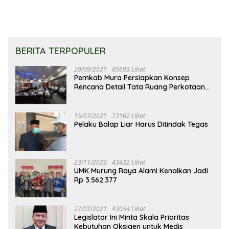
BERITA TERPOPULER
29/09/2021
85693 Lihat
Pemkab Mura Persiapkan Konsep
Rencana Detail Tata Ruang Perkotaan
Puruk Cahu
15/07/2021
73162 Lihat
Pelaku Balap Liar Harus Ditindak Tegas
23/11/2023
43432 Lihat
UMK Murung Raya Alami Kenaikan Jadi
Rp 3.562.377
27/07/2021
43054 Lihat
Legislator Ini Minta Skala Prioritas
Kebutuhan Oksigen untuk Medis