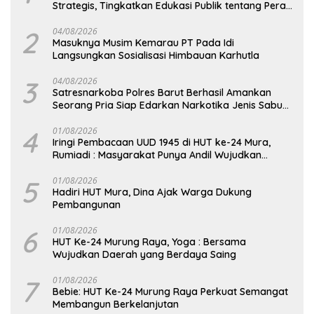
Strategis, Tingkatkan Edukasi Publik tentang Peran
DPD RI
2
04/08/2026
Masuknya Musim Kemarau PT Pada Idi
Langsungkan Sosialisasi Himbauan Karhutla
3
04/08/2026
Satresnarkoba Polres Barut Berhasil Amankan
Seorang Pria Siap Edarkan Narkotika Jenis Sabu
Seberat 5,05 Gram
4
01/08/2026
Iringi Pembacaan UUD 1945 di HUT ke-24 Mura,
Rumiadi : Masyarakat Punya Andil Wujudkan
Pembangunan yang Lebih Besar
5
01/08/2026
Hadiri HUT Mura, Dina Ajak Warga Dukung
Pembangunan
6
01/08/2026
HUT Ke-24 Murung Raya, Yoga : Bersama
Wujudkan Daerah yang Berdaya Saing
7
01/08/2026
Bebie: HUT Ke-24 Murung Raya Perkuat Semangat
Membangun Berkelanjutan