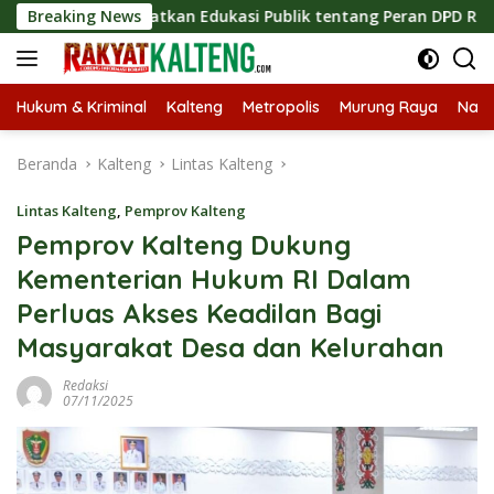
Langsung
Tingkatkan Edukasi Publik tentang Peran DPD RI
Breaking News
Masukn
ke
konten
Hukum & Kriminal
Kalteng
Metropolis
Murung Raya
Nasi
Beranda
Kalteng
Lintas Kalteng
Lintas Kalteng
,
Pemprov Kalteng
Pemprov Kalteng Dukung
Kementerian Hukum RI Dalam
Perluas Akses Keadilan Bagi
Masyarakat Desa dan Kelurahan
Redaksi
07/11/2025