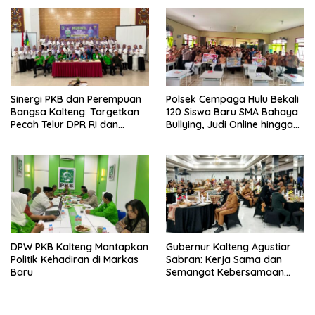
Sinergi PKB dan Perempuan
Polsek Cempaga Hulu Bekali
Bangsa Kalteng: Targetkan
120 Siswa Baru SMA Bahaya
Pecah Telur DPR RI dan
Bullying, Judi Online hingga
Kuasai Legislatif 2029
Narkoba
DPW PKB Kalteng Mantapkan
Gubernur Kalteng Agustiar
Politik Kehadiran di Markas
Sabran: Kerja Sama dan
Baru
Semangat Kebersamaan
Merupakan Keberhasilan
Pembangunan