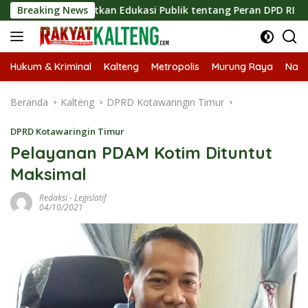
Langsung
Tingkatkan Edukasi Publik tentang Peran DPD RI
Breaking News
Masukn
ke
konten
Hukum & Kriminal
Kalteng
Metropolis
Murung Raya
Nasi
Beranda
Kalteng
DPRD Kotawaringin Timur
DPRD Kotawaringin Timur
Pelayanan PDAM Kotim Dituntut
Maksimal
Redaksi
-
Legislatif
04/10/2021