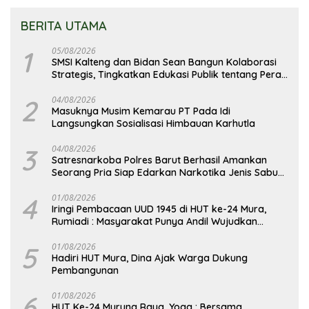
BERITA UTAMA
1
05/08/2026
SMSI Kalteng dan Bidan Sean Bangun Kolaborasi
Strategis, Tingkatkan Edukasi Publik tentang Peran
DPD RI
2
04/08/2026
Masuknya Musim Kemarau PT Pada Idi
Langsungkan Sosialisasi Himbauan Karhutla
3
04/08/2026
Satresnarkoba Polres Barut Berhasil Amankan
Seorang Pria Siap Edarkan Narkotika Jenis Sabu
Seberat 5,05 Gram
4
01/08/2026
Iringi Pembacaan UUD 1945 di HUT ke-24 Mura,
Rumiadi : Masyarakat Punya Andil Wujudkan
Pembangunan yang Lebih Besar
5
01/08/2026
Hadiri HUT Mura, Dina Ajak Warga Dukung
Pembangunan
6
01/08/2026
HUT Ke-24 Murung Raya, Yoga : Bersama