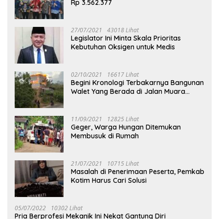
Rp 3.562.377
27/07/2021
43018 Lihat
Legislator Ini Minta Skala Prioritas
Kebutuhan Oksigen untuk Medis
02/10/2021
16617 Lihat
Begini Kronologi Terbakarnya Bangunan
Walet Yang Berada di Jalan Muara
Tuhup
11/09/2021
12825 Lihat
Geger, Warga Hungan Ditemukan
Membusuk di Rumah
21/07/2021
10715 Lihat
Masalah di Penerimaan Peserta, Pemkab
Kotim Harus Cari Solusi
05/07/2022
10302 Lihat
Pria Berprofesi Mekanik Ini Nekat Gantung Diri