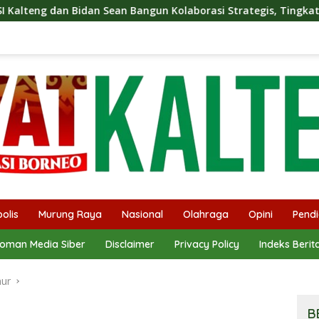
Bangun Kolaborasi Strategis, Tingkatkan Edukasi Publik tentan
olis
Murung Raya
Nasional
Olahraga
Opini
Pendi
oman Media Siber
Disclaimer
Privacy Policy
Indeks Berit
mur
B