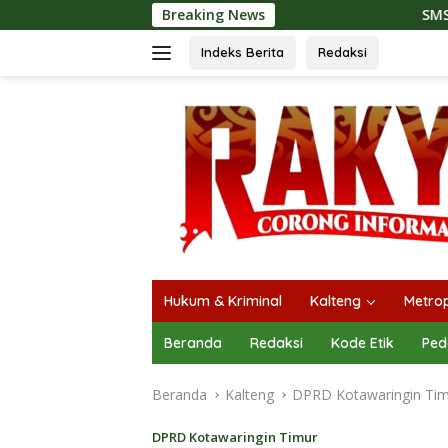
Langsung
Breaking News
SMSI Kalteng dan Bidan Sean 
ke
konten
Indeks Berita
Redaksi
Hukum & Kriminal
Kalteng
Metrop
Beranda
Redaksi
Kode Etik
Ped
Beranda
Kalteng
DPRD Kotawaringin Ti
DPRD Kotawaringin Timur