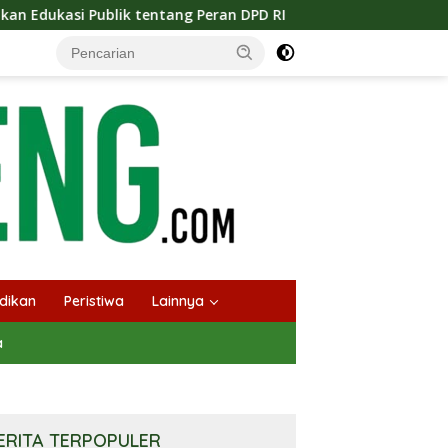
g Peran DPD RI
Masuknya Musim Kemarau PT Pada Idi L
dikan
Peristiwa
Lainnya
a
ERITA TERPOPULER