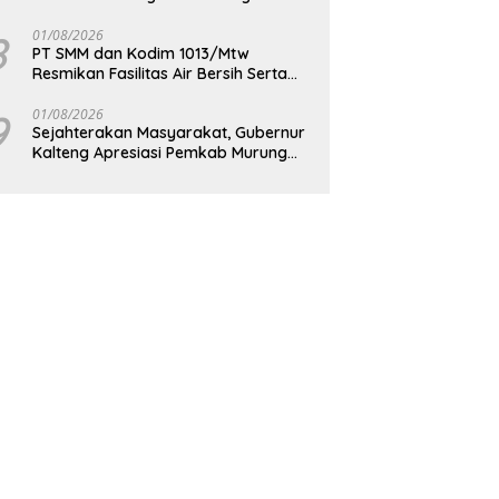
Berkelanjutan
8
01/08/2026
PT SMM dan Kodim 1013/Mtw
Resmikan Fasilitas Air Bersih Serta
Bagikan Paket Sembako Kepada
Masyarakat
9
01/08/2026
Sejahterakan Masyarakat, Gubernur
Kalteng Apresiasi Pemkab Murung
Raya