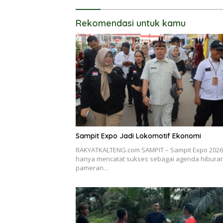
Rekomendasi untuk kamu
Sampit Expo Jadi Lokomotif Ekonomi
RAKYATKALTENG.com SAMPIT – Sampit Expo 2026
hanya mencatat sukses sebagai agenda hibura
pameran…