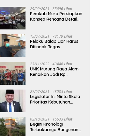
29/09/2021
85696 Lihat
Pemkab Mura Persiapkan
Konsep Rencana Detail
Tata Ruang Perkotaan
Puruk Cahu
15/07/2021
73179 Lihat
Pelaku Balap Liar Harus
Ditindak Tegas
23/11/2023
43446 Lihat
UMK Murung Raya Alami
Kenaikan Jadi Rp
3.562.377
27/07/2021
43085 Lihat
Legislator Ini Minta Skala
Prioritas Kebutuhan
Oksigen untuk Medis
02/10/2021
16633 Lihat
Begini Kronologi
Terbakarnya Bangunan
Walet Yang Berada di