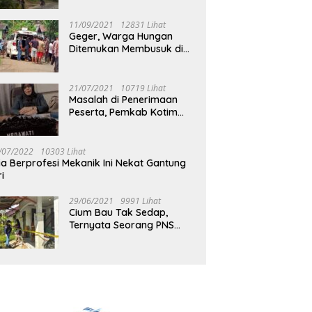
Jalan Muara Tuhup
11/09/2021
12831 Lihat
Geger, Warga Hungan
Ditemukan Membusuk di
Rumah
21/07/2021
10719 Lihat
Masalah di Penerimaan
Peserta, Pemkab Kotim
Harus Cari Solusi
/07/2022
10303 Lihat
ia Berprofesi Mekanik Ini Nekat Gantung
ri
29/06/2021
9991 Lihat
Cium Bau Tak Sedap,
Ternyata Seorang PNS
Aktif di Mura Tewas di
Rumah Kopel