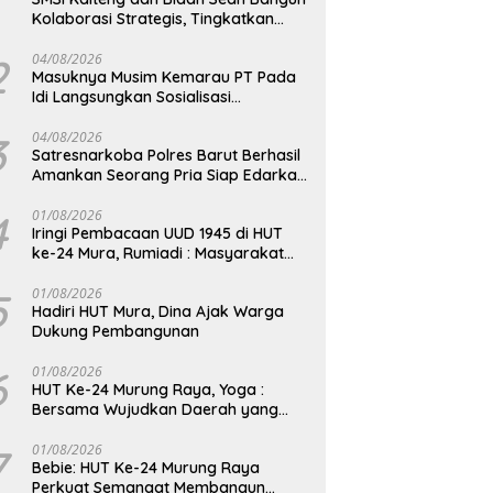
Kolaborasi Strategis, Tingkatkan
Edukasi Publik tentang Peran DPD RI
2
04/08/2026
Masuknya Musim Kemarau PT Pada
Idi Langsungkan Sosialisasi
Himbauan Karhutla
3
04/08/2026
Satresnarkoba Polres Barut Berhasil
Amankan Seorang Pria Siap Edarkan
Narkotika Jenis Sabu Seberat 5,05
Gram
4
01/08/2026
Iringi Pembacaan UUD 1945 di HUT
ke-24 Mura, Rumiadi : Masyarakat
Punya Andil Wujudkan Pembangunan
yang Lebih Besar
5
01/08/2026
Hadiri HUT Mura, Dina Ajak Warga
Dukung Pembangunan
6
01/08/2026
HUT Ke-24 Murung Raya, Yoga :
Bersama Wujudkan Daerah yang
Berdaya Saing
7
01/08/2026
Bebie: HUT Ke-24 Murung Raya
Perkuat Semangat Membangun