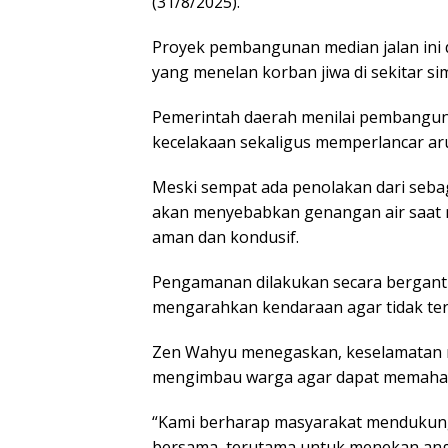
(31/8/2025).
Proyek pembangunan median jalan ini d
yang menelan korban jiwa di sekitar s
Pemerintah daerah menilai pembanguna
kecelakaan sekaligus memperlancar aru
Meski sempat ada penolakan dari seb
akan menyebabkan genangan air saat m
aman dan kondusif.
Pengamanan dilakukan secara berganti
mengarahkan kendaraan agar tidak ter
Zen Wahyu menegaskan, keselamatan m
mengimbau warga agar dapat memaham
“Kami berharap masyarakat mendukung 
bersama, terutama untuk menekan ang