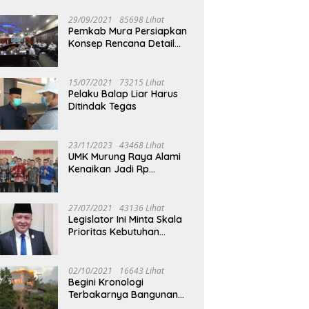
29/09/2021
85698 Lihat
Pemkab Mura Persiapkan
Konsep Rencana Detail
Tata Ruang Perkotaan
Puruk Cahu
15/07/2021
73215 Lihat
Pelaku Balap Liar Harus
Ditindak Tegas
23/11/2023
43468 Lihat
UMK Murung Raya Alami
Kenaikan Jadi Rp
3.562.377
27/07/2021
43136 Lihat
Legislator Ini Minta Skala
Prioritas Kebutuhan
Oksigen untuk Medis
02/10/2021
16643 Lihat
Begini Kronologi
Terbakarnya Bangunan
Walet Yang Berada di