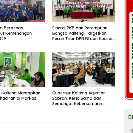
m Berbenah,
Sinergi PKB dan Perempuan
ut Kemenangan
Bangsa Kalteng: Targetkan
029
Pecah Telur DPR RI dan Kuasai
Legislatif 2029
 Kalteng Mantapkan
Gubernur Kalteng Agustiar
Kehadiran di Markas
Sabran: Kerja Sama dan
Semangat Kebersamaan
Merupakan Keberhasilan
Pembangunan
B
1