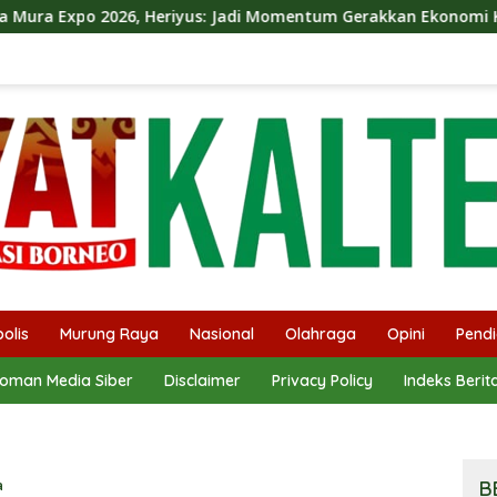
yus: Jadi Momentum Gerakkan Ekonomi Kerakyatan
Din
olis
Murung Raya
Nasional
Olahraga
Opini
Pendi
oman Media Siber
Disclaimer
Privacy Policy
Indeks Berit
a
B