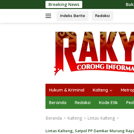
Langsung
Breaking News
Buka Mura Expo 2026, Heri
ke
konten
Indeks Berita
Redaksi
Hukum & Kriminal
Kalteng
Metrop
Beranda
Redaksi
Kode Etik
Ped
Beranda
Kalteng
Lintas Kalteng
Lintas Kalteng
,
Satpol PP Damkar Murung Ray