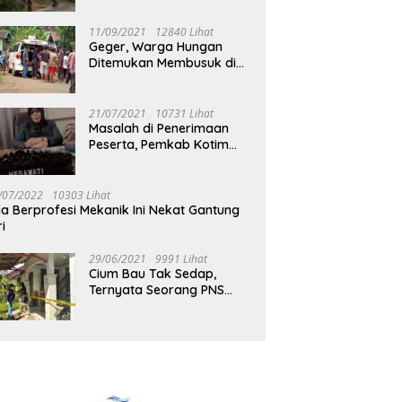
Jalan Muara Tuhup
11/09/2021
12840 Lihat
Geger, Warga Hungan
Ditemukan Membusuk di
Rumah
21/07/2021
10731 Lihat
Masalah di Penerimaan
Peserta, Pemkab Kotim
Harus Cari Solusi
/07/2022
10303 Lihat
ia Berprofesi Mekanik Ini Nekat Gantung
ri
29/06/2021
9991 Lihat
Cium Bau Tak Sedap,
Ternyata Seorang PNS
Aktif di Mura Tewas di
Rumah Kopel