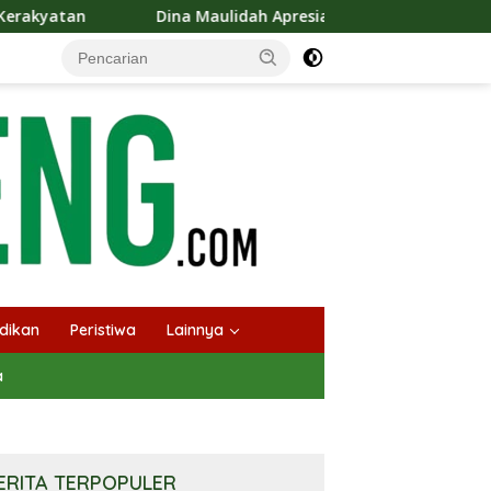
a Maulidah Apresiasi Festival Jajanan Tempo Dulu, Dorong Kulin
dikan
Peristiwa
Lainnya
a
ERITA TERPOPULER