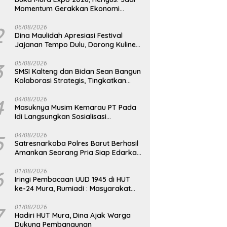
Momentum Gerakkan Ekonomi
Kerakyatan
2
06/08/2026
Dina Maulidah Apresiasi Festival
Jajanan Tempo Dulu, Dorong Kuliner
Tradisional Tetap Lestari
3
05/08/2026
SMSI Kalteng dan Bidan Sean Bangun
Kolaborasi Strategis, Tingkatkan
Edukasi Publik tentang Peran DPD RI
4
04/08/2026
Masuknya Musim Kemarau PT Pada
Idi Langsungkan Sosialisasi
Himbauan Karhutla
5
04/08/2026
Satresnarkoba Polres Barut Berhasil
Amankan Seorang Pria Siap Edarkan
Narkotika Jenis Sabu Seberat 5,05
Gram
6
01/08/2026
Iringi Pembacaan UUD 1945 di HUT
ke-24 Mura, Rumiadi : Masyarakat
Punya Andil Wujudkan Pembangunan
yang Lebih Besar
7
01/08/2026
Hadiri HUT Mura, Dina Ajak Warga
Dukung Pembangunan