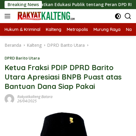
Langsung
 Tingkatkan Edukasi Publik tentang Peran DPD RI
Breaking News
Masuk
ke
konten
Hukum & Kriminal
Kalteng
Metropolis
Murung Raya
Nasi
Beranda
Kalteng
DPRD Barito Utara
DPRD Barito Utara
Ketua Fraksi PDIP DPRD Barito
Utara Apresiasi BNPB Puast atas
Bantuan Dana Siap Pakai
Rakyatkalteng Batara
26/04/2025