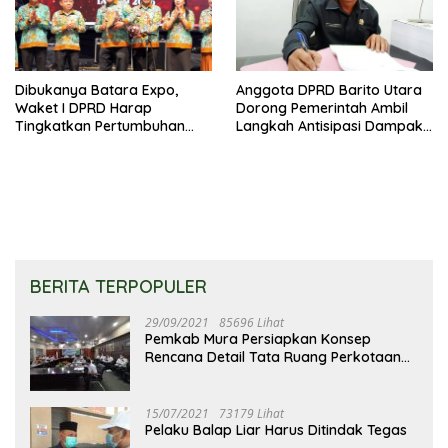
Dibukanya Batara Expo,
Anggota DPRD Barito Utara
Waket I DPRD Harap
Dorong Pemerintah Ambil
Tingkatkan Pertumbuhan
Langkah Antisipasi Dampak
Perekonomian UKM
PHK Sektor Tambang
BERITA TERPOPULER
29/09/2021
85696 Lihat
Pemkab Mura Persiapkan Konsep
Rencana Detail Tata Ruang Perkotaan
Puruk Cahu
15/07/2021
73179 Lihat
Pelaku Balap Liar Harus Ditindak Tegas