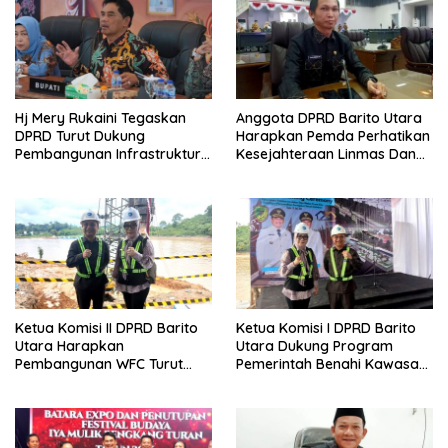
Hj Mery Rukaini Tegaskan
Anggota DPRD Barito Utara
DPRD Turut Dukung
Harapkan Pemda Perhatikan
Pembangunan Infrastruktur
Kesejahteraan Linmas Dan
Guna Pertumbuhan Ekonomi
Kader Posyandu Kelurahan
Daerah
Lanjas
Ketua Komisi II DPRD Barito
Ketua Komisi I DPRD Barito
Utara Harapkan
Utara Dukung Program
Pembangunan WFC Turut
Pemerintah Benahi Kawasan
Bantu Kembangkan UMKM
Kumuh