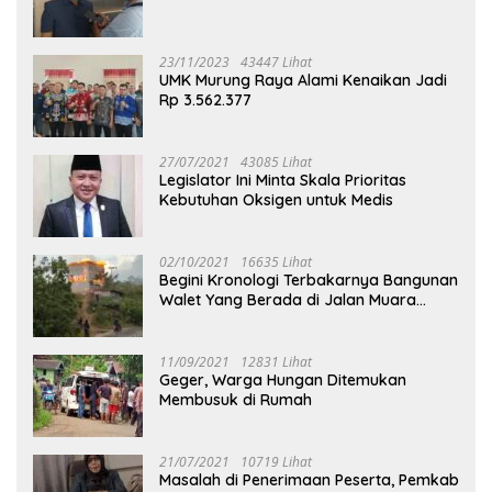
23/11/2023
43447 Lihat
UMK Murung Raya Alami Kenaikan Jadi
Rp 3.562.377
27/07/2021
43085 Lihat
Legislator Ini Minta Skala Prioritas
Kebutuhan Oksigen untuk Medis
02/10/2021
16635 Lihat
Begini Kronologi Terbakarnya Bangunan
Walet Yang Berada di Jalan Muara
Tuhup
11/09/2021
12831 Lihat
Geger, Warga Hungan Ditemukan
Membusuk di Rumah
21/07/2021
10719 Lihat
Masalah di Penerimaan Peserta, Pemkab