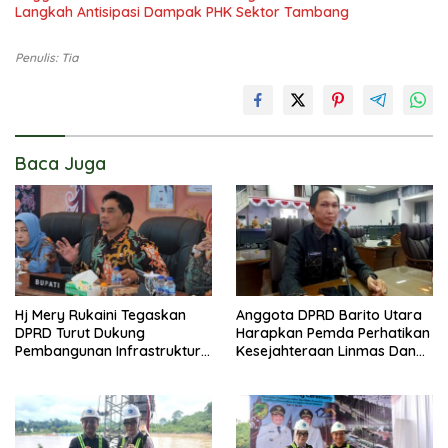
Langkah Antisipasi Dampak PHK Sektor Tambang
Penulis: Tia
Baca Juga
Hj Mery Rukaini Tegaskan
Anggota DPRD Barito Utara
DPRD Turut Dukung
Harapkan Pemda Perhatikan
Pembangunan Infrastruktur
Kesejahteraan Linmas Dan
Guna Pertumbuhan Ekonomi
Kader Posyandu Kelurahan
Daerah
Lanjas