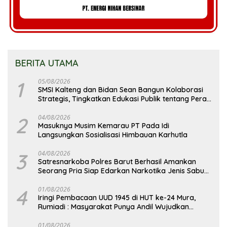
BERITA UTAMA
1
05/08/2026
SMSI Kalteng dan Bidan Sean Bangun Kolaborasi
Strategis, Tingkatkan Edukasi Publik tentang Peran
DPD RI
2
04/08/2026
Masuknya Musim Kemarau PT Pada Idi
Langsungkan Sosialisasi Himbauan Karhutla
3
04/08/2026
Satresnarkoba Polres Barut Berhasil Amankan
Seorang Pria Siap Edarkan Narkotika Jenis Sabu
Seberat 5,05 Gram
4
01/08/2026
Iringi Pembacaan UUD 1945 di HUT ke-24 Mura,
Rumiadi : Masyarakat Punya Andil Wujudkan
Pembangunan yang Lebih Besar
01/08/2026