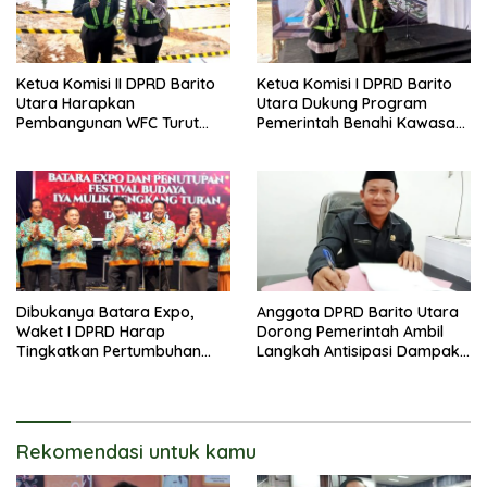
Ketua Komisi II DPRD Barito
Ketua Komisi I DPRD Barito
Utara Harapkan
Utara Dukung Program
Pembangunan WFC Turut
Pemerintah Benahi Kawasan
Bantu Kembangkan UMKM
Kumuh
Dibukanya Batara Expo,
Anggota DPRD Barito Utara
Waket I DPRD Harap
Dorong Pemerintah Ambil
Tingkatkan Pertumbuhan
Langkah Antisipasi Dampak
Perekonomian UKM
PHK Sektor Tambang
Rekomendasi untuk kamu