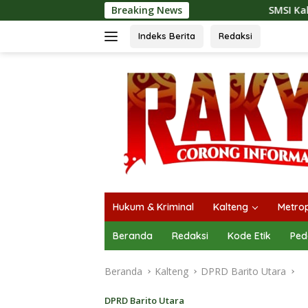
Langsung
Breaking News
SMSI Kalteng dan Bidan Sean Ban
ke
konten
Indeks Berita
Redaksi
Hukum & Kriminal
Kalteng
Metrop
Beranda
Redaksi
Kode Etik
Ped
Beranda
Kalteng
DPRD Barito Utara
DPRD Barito Utara