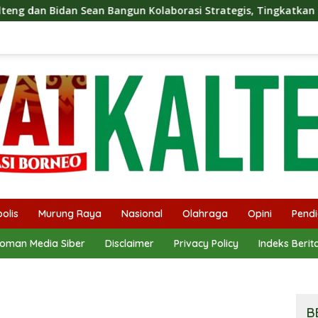
gun Kolaborasi Strategis, Tingkatkan Edukasi Publik tentang P
olis
Murung Raya
Nasional
Olahraga
Opini
Pendi
oman Media Siber
Disclaimer
Privacy Policy
Indeks Berit
B