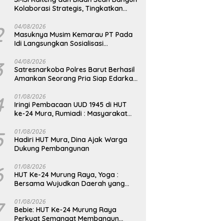
Kolaborasi Strategis, Tingkatkan
Edukasi Publik tentang Peran DPD RI
2
04/08/2026
Masuknya Musim Kemarau PT Pada
Idi Langsungkan Sosialisasi
Himbauan Karhutla
3
04/08/2026
Satresnarkoba Polres Barut Berhasil
Amankan Seorang Pria Siap Edarkan
Narkotika Jenis Sabu Seberat 5,05
Gram
4
01/08/2026
Iringi Pembacaan UUD 1945 di HUT
ke-24 Mura, Rumiadi : Masyarakat
Punya Andil Wujudkan Pembangunan
yang Lebih Besar
5
01/08/2026
Hadiri HUT Mura, Dina Ajak Warga
Dukung Pembangunan
6
01/08/2026
HUT Ke-24 Murung Raya, Yoga :
Bersama Wujudkan Daerah yang
Berdaya Saing
7
01/08/2026
Bebie: HUT Ke-24 Murung Raya
Perkuat Semangat Membangun