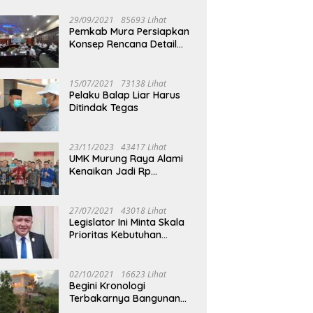
29/09/2021
85693 Lihat
Pemkab Mura Persiapkan
Konsep Rencana Detail
Tata Ruang Perkotaan
Puruk Cahu
15/07/2021
73138 Lihat
Pelaku Balap Liar Harus
Ditindak Tegas
23/11/2023
43417 Lihat
UMK Murung Raya Alami
Kenaikan Jadi Rp
3.562.377
27/07/2021
43018 Lihat
Legislator Ini Minta Skala
Prioritas Kebutuhan
Oksigen untuk Medis
02/10/2021
16623 Lihat
Begini Kronologi
Terbakarnya Bangunan
Walet Yang Berada di