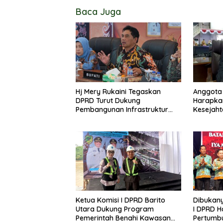
Baca Juga
Hj Mery Rukaini Tegaskan
Anggota 
DPRD Turut Dukung
Harapka
Pembangunan Infrastruktur
Kesejaht
Guna Pertumbuhan Ekonomi
Kader P
Daerah
Lanjas
Ketua Komisi I DPRD Barito
Dibukany
Utara Dukung Program
I DPRD H
Pemerintah Benahi Kawasan
Pertumb