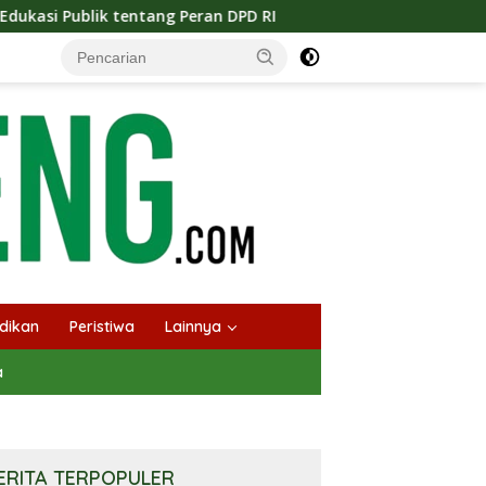
eran DPD RI
Masuknya Musim Kemarau PT Pada Idi Lang
dikan
Peristiwa
Lainnya
a
ERITA TERPOPULER