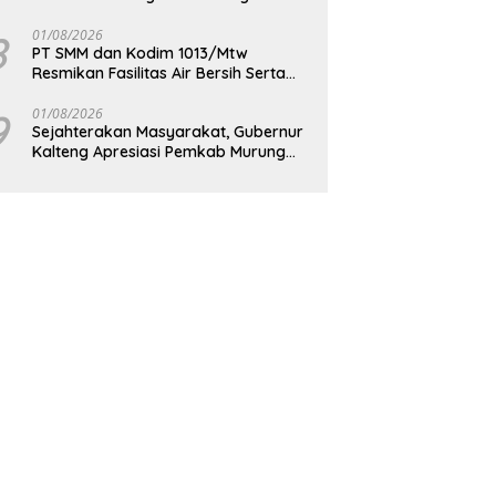
Berkelanjutan
8
01/08/2026
PT SMM dan Kodim 1013/Mtw
Resmikan Fasilitas Air Bersih Serta
Bagikan Paket Sembako Kepada
Masyarakat
9
01/08/2026
Sejahterakan Masyarakat, Gubernur
Kalteng Apresiasi Pemkab Murung
Raya