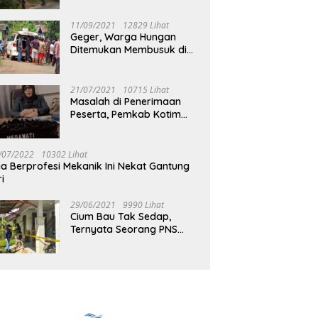
Jalan Muara Tuhup
11/09/2021
12829 Lihat
Geger, Warga Hungan
Ditemukan Membusuk di
Rumah
21/07/2021
10715 Lihat
Masalah di Penerimaan
Peserta, Pemkab Kotim
Harus Cari Solusi
/07/2022
10302 Lihat
ia Berprofesi Mekanik Ini Nekat Gantung
ri
29/06/2021
9990 Lihat
Cium Bau Tak Sedap,
Ternyata Seorang PNS
Aktif di Mura Tewas di
Rumah Kopel