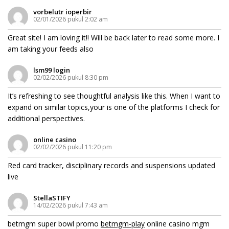
vorbelutr ioperbir
02/01/2026 pukul 2:02 am
Great site! I am loving it!! Will be back later to read some more. I
am taking your feeds also
lsm99 login
02/02/2026 pukul 8:30 pm
It’s refreshing to see thoughtful analysis like this. When I want to
expand on similar topics,your is one of the platforms I check for
additional perspectives.
online casino
02/02/2026 pukul 11:20 pm
Red card tracker, disciplinary records and suspensions updated
live
StellaSTIFY
14/02/2026 pukul 7:43 am
betmgm super bowl promo
betmgm-play
online casino mgm