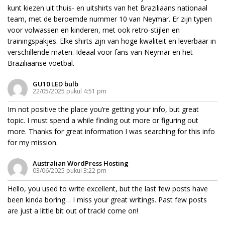
kunt kiezen uit thuis- en uitshirts van het Braziliaans nationaal
team, met de beroemde nummer 10 van Neymar. Er zijn typen
voor volwassen en kinderen, met ook retro-stijlen en
trainingspakjes. Elke shirts zijn van hoge kwaliteit en leverbaar in
verschillende maten. Ideaal voor fans van Neymar en het
Braziliaanse voetbal.
GU10 LED bulb
22/05/2025 pukul 4:51 pm
Im not positive the place you’re getting your info, but great
topic. I must spend a while finding out more or figuring out
more. Thanks for great information I was searching for this info
for my mission.
Australian WordPress Hosting
03/06/2025 pukul 3:22 pm
Hello, you used to write excellent, but the last few posts have
been kinda boring… I miss your great writings. Past few posts
are just a little bit out of track! come on!