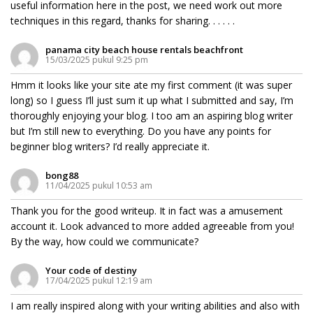
useful information here in the post, we need work out more
techniques in this regard, thanks for sharing. . . . . .
panama city beach house rentals beachfront
15/03/2025 pukul 9:25 pm
Hmm it looks like your site ate my first comment (it was super
long) so I guess I’ll just sum it up what I submitted and say, I’m
thoroughly enjoying your blog. I too am an aspiring blog writer
but I’m still new to everything. Do you have any points for
beginner blog writers? I’d really appreciate it.
bong88
11/04/2025 pukul 10:53 am
Thank you for the good writeup. It in fact was a amusement
account it. Look advanced to more added agreeable from you!
By the way, how could we communicate?
Your code of destiny
17/04/2025 pukul 12:19 am
I am really inspired along with your writing abilities and also with