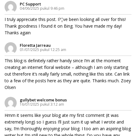
PC Support
04/06/2025 pukul 9:46 pm
I truly appreciate this post. I?¦ve been looking all over for this!
Thank goodness I found it on Bing. You have made my day!
Thanks again
Floretta Jarreau
01/07/2025 pukul 12:25 am
This blog is definitely rather handy since I’m at the moment
creating an internet floral website – although I am only starting
out therefore it’s really fairly small, nothing like this site. Can link
to a few of the posts here as they are quite. Thanks much. Zoey
Olsen
gullybet welcome bonus
16/07/2025 pukul 3:12 am
Hmm it seems like your blog ate my first comment (it was
extremely long) so I guess I’ll just sum it up what I wrote and
say, I’m thoroughly enjoying your blog. I too am an aspiring blog
writer but I’m still new to the whole thing. Do you have any