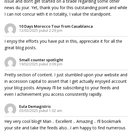
issue and don’t get started on a tirade regarding some other
news du jour. Yet, thank you for this outstanding point and while
I can not concur with it in totality, I value the standpoint.
10 Days Morocco Tour from Casablanca
12/02/2025 pukul 2:29 pm
I enjoy the efforts you have put in this, appreciate it for all the
great blog posts.
Small counter spotlight
19/02/2025 pukul 3:09 pm
Pretty section of content. I just stumbled upon your website and
in accession capital to assert that I get actually enjoyed account
your blog posts. Anyway I’ll be subscribing to your feeds and
even I achievement you access consistently rapidly.
Eula Demagistris
03/03/2025 pukul 1:02 am
Hey very cool blog!! Man .. Excellent .. Amazing .. I’ll bookmark
your site and take the feeds also…I am happy to find numerous