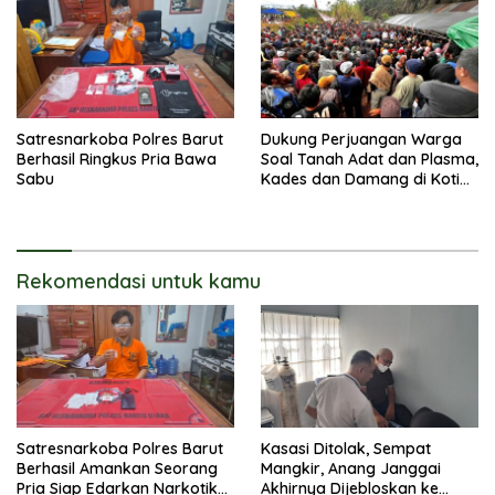
Satresnarkoba Polres Barut
Dukung Perjuangan Warga
Berhasil Ringkus Pria Bawa
Soal Tanah Adat dan Plasma,
Sabu
Kades dan Damang di Kotim
Berujung Digugat Rp100
Miliar
Rekomendasi untuk kamu
Satresnarkoba Polres Barut
Kasasi Ditolak, Sempat
Berhasil Amankan Seorang
Mangkir, Anang Janggai
Pria Siap Edarkan Narkotika
Akhirnya Dijebloskan ke