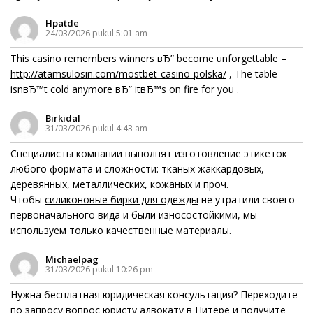
Hpatde
24/03/2026 pukul 5:01 am
This casino remembers winners вЂ” become unforgettable –
http://atamsulosin.com/mostbet-casino-polska/
, The table
isnвЂ™t cold anymore вЂ” itвЂ™s on fire for you .
Birkidal
31/03/2026 pukul 4:43 am
Специалисты компании выполнят изготовление этикеток
любого формата и сложности: тканых жаккардовых,
деревянных, металлических, кожаных и проч.
Чтобы
силиконовые бирки для одежды
не утратили своего
первоначального вида и были износостойкими, мы
используем только качественные материалы.
Michaelpag
31/03/2026 pukul 10:26 pm
Нужна бесплатная юридическая консультация? Переходите
по запросу
вопрос юристу адвокату в Питере
и получите