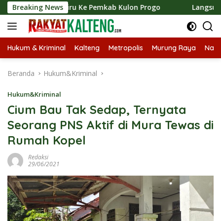
Langsung
Tiru Ke Pemkab Kulon Progo
Breaking News
Langsungkan Kaji Tiru, B
ke
konten
Hukum & Kriminal
Kalteng
Metropolis
Murung Raya
Nasi
Beranda
Hukum&Kriminal
Hukum&Kriminal
Cium Bau Tak Sedap, Ternyata
Seorang PNS Aktif di Mura Tewas di
Rumah Kopel
Redaksi
29/06/2021