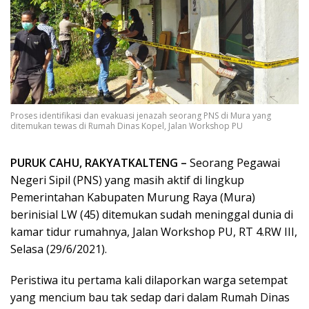
Proses identifikasi dan evakuasi jenazah seorang PNS di Mura yang
ditemukan tewas di Rumah Dinas Kopel, Jalan Workshop PU
PURUK CAHU, RAKYATKALTENG –
Seorang Pegawai
Negeri Sipil (PNS) yang masih aktif di lingkup
Pemerintahan Kabupaten Murung Raya (Mura)
berinisial LW (45) ditemukan sudah meninggal dunia di
kamar tidur rumahnya, Jalan Workshop PU, RT 4.RW III,
Selasa (29/6/2021).
Peristiwa itu pertama kali dilaporkan warga setempat
yang mencium bau tak sedap dari dalam Rumah Dinas