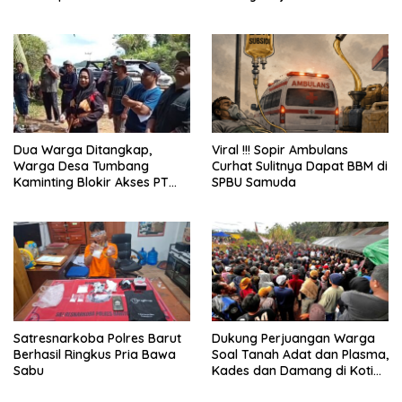
Jenis Sabu Seberat 5,05
Lapas Sampit
Gram
Dua Warga Ditangkap,
Viral !!! Sopir Ambulans
Warga Desa Tumbang
Curhat Sulitnya Dapat BBM di
Kaminting Blokir Akses PT
SPBU Samuda
AWL dan Tuntut Pembebasan
Satresnarkoba Polres Barut
Dukung Perjuangan Warga
Berhasil Ringkus Pria Bawa
Soal Tanah Adat dan Plasma,
Sabu
Kades dan Damang di Kotim
Berujung Digugat Rp100