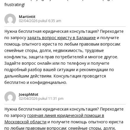
frustrating!
Martintit
02/04/2026 pukul 6:35 am
Нужна бесплатная юридическая консультация? Переходите
по запросу
задать вопрос юристу в Балашихе
и получите
помощь опытного юриста по любым правовым вопросам:
семейные споры, долги, недвижимость, трудовые
конфликты, защита прав потребителей и многое другое.
Задайте вопрос онлайн или по телефону и получите
подробный разбор вашей ситуации и рекомендации по
дальнейшим действиям. Консультация проводится
бесплатно и конфиденциально.
JoesphMot
02/04/2026 pukul 11:31 pm
Нужна бесплатная юридическая консультация? Переходите
по запросу
горячая линия юридической помощи в
Московской области
и получите помощь опытного юриста
по любым правовым вопросам: семейные споры, долги,