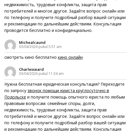
недвижимость, трудовые конфликты, защита прав
потребителей и многое другое. Задайте вопрос онлайн или
по телефону и получите подробный разбор вашей ситуации
и рекомендации по дальнейшим действиям. Консультация
проводится бесплатно и конфиденциально.
Michealcaund
03/04/2026 pukul 5:51 am
смотреть кино бесплатно
кино онлайн
Charlesseard
03/04/2026 pukul 11:34 am
Нужна бесплатная юридическая консультация? Переходите
по запросу
звонок помощи юриста круглосуточно в
Подольске
и получите помощь опытного юриста по любым
правовым вопросам: семейные споры, долги,
недвижимость, трудовые конфликты, защита прав
потребителей и многое другое. Задайте вопрос онлайн или
по телефону и получите подробный разбор вашей ситуации
и рекомендации по дальнейшим действиям. Консультация