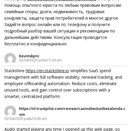
помощь опытного юриста по любым правовым вопросам:
семейные споры, долги, недвижимость, трудовые
конфликты, защита прав потребителей и многое другое.
Задайте вопрос онлайн или по телефону и получите
подробный разбор вашей ситуации и рекомендации по
дальнейшим действиям. Консультация проводится
бесплатно и конфиденциально.
Kevinskync
02/04/2026 pukul 5:34 am
Stackshine
https://en.stackshine.io
simplifies SaaS spend
management with full software visibility, renewal tracking, and
employee offboarding automation. Reduce costs, eliminate
unused tools, and gain control over subscriptions with a
smarter, centralized platform.
https://nl.trustpilot.com/review/casinobestuitbetalende.c
om
02/04/2026 pukul 6:06 am
Audio started playing any time I opened up this web page, so