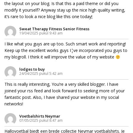
the layout on your blog. Is that this a paid theme or did you
modify it yourself? Anyway stay up the nice high quality writing,
it’s rare to look a nice blog like this one today
!
Sweat Therapy Fitness Senior Fitness
19/04/2025 pukul 9:43 am
I like what you guys are up too. Such smart work and reporting!
Keep up the excellent works guys I¦ve incorporated you guys to
my blogroll. I think it will improve the value of my website
lodges to buy
24/04/2025 pukul 5:42 am
This is really interesting, You’re a very skilled blogger. I have
joined your rss feed and look forward to seeking more of your
fantastic post. Also, I have shared your website in my social
networks!
Voetbalshirts Neymar
07/05/2025 pukul 8:47 am
Hallovoetbal biedt een brede collectie Neymar voetbalshirts. Je