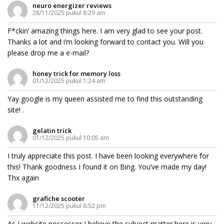
neuro energizer reviews
28/11/2025 pukul 8:29 am
F*ckin’ amazing things here. I am very glad to see your post.
Thanks a lot and i’m looking forward to contact you. Will you
please drop me a e-mail?
honey trick for memory loss
01/12/2025 pukul 1:24 am
Yay google is my queen assisted me to find this outstanding
site! .
gelatin trick
01/12/2025 pukul 10:05 am
I truly appreciate this post. I have been looking everywhere for
this! Thank goodness I found it on Bing. You’ve made my day!
Thx again
grafiche scooter
11/12/2025 pukul 8:52 pm
As I website possessor I believe the subject matter here is very