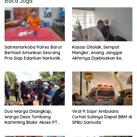
Baca Juga
Satresnarkoba Polres Barut
Kasasi Ditolak, Sempat
Berhasil Amankan Seorang
Mangkir, Anang Janggai
Pria Siap Edarkan Narkotika
Akhirnya Dijebloskan ke
Jenis Sabu Seberat 5,05
Lapas Sampit
Gram
Dua Warga Ditangkap,
Viral !!! Sopir Ambulans
Warga Desa Tumbang
Curhat Sulitnya Dapat BBM di
Kaminting Blokir Akses PT
SPBU Samuda
AWL dan Tuntut Pembebasan