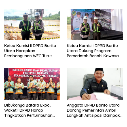
Guna Pertumbuhan Ekonomi
Kader Posyandu Kelurahan
Daerah
Lanjas
Ketua Komisi II DPRD Barito
Ketua Komisi I DPRD Barito
Utara Harapkan
Utara Dukung Program
Pembangunan WFC Turut
Pemerintah Benahi Kawasan
Bantu Kembangkan UMKM
Kumuh
Dibukanya Batara Expo,
Anggota DPRD Barito Utara
Waket I DPRD Harap
Dorong Pemerintah Ambil
Tingkatkan Pertumbuhan
Langkah Antisipasi Dampak
Perekonomian UKM
PHK Sektor Tambang