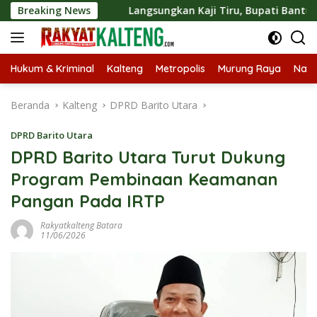
Langsung
ogo
Breaking News
Langsungkan Kaji Tiru, Bupati Bantul Paparkan S
ke
konten
Hukum & Kriminal
Kalteng
Metropolis
Murung Raya
Nasi
Beranda
Kalteng
DPRD Barito Utara
DPRD Barito Utara
DPRD Barito Utara Turut Dukung
Program Pembinaan Keamanan
Pangan Pada IRTP
Rakyatkalteng Batara
11/06/2026