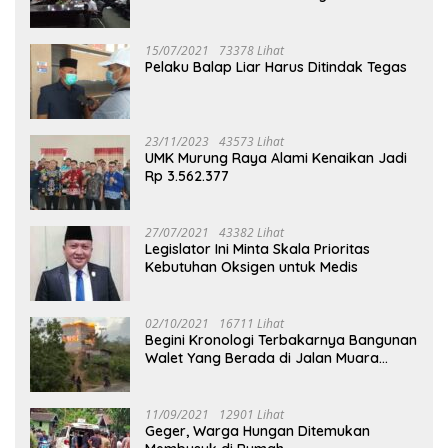
Puruk Cahu
15/07/2021
73378 Lihat
Pelaku Balap Liar Harus Ditindak Tegas
23/11/2023
43573 Lihat
UMK Murung Raya Alami Kenaikan Jadi
Rp 3.562.377
27/07/2021
43382 Lihat
Legislator Ini Minta Skala Prioritas
Kebutuhan Oksigen untuk Medis
02/10/2021
16711 Lihat
Begini Kronologi Terbakarnya Bangunan
Walet Yang Berada di Jalan Muara
Tuhup
11/09/2021
12901 Lihat
Geger, Warga Hungan Ditemukan