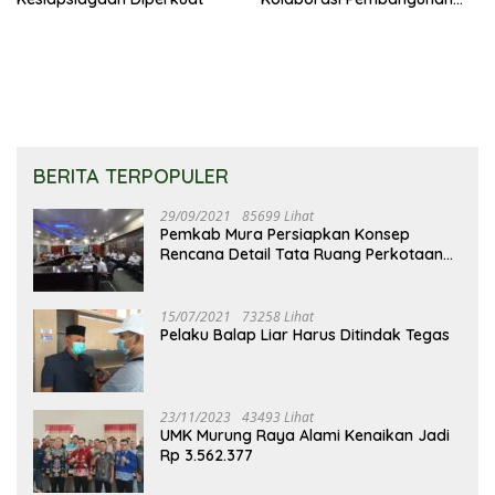
Keluarga
BERITA TERPOPULER
29/09/2021
85699 Lihat
Pemkab Mura Persiapkan Konsep
Rencana Detail Tata Ruang Perkotaan
Puruk Cahu
15/07/2021
73258 Lihat
Pelaku Balap Liar Harus Ditindak Tegas
23/11/2023
43493 Lihat
UMK Murung Raya Alami Kenaikan Jadi
Rp 3.562.377