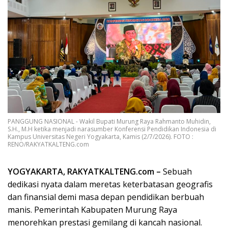
PANGGUNG NASIONAL - Wakil Bupati Murung Raya Rahmanto Muhidin,
S.H., M.H ketika menjadi narasumber Konferensi Pendidikan Indonesia di
Kampus Universitas Negeri Yogyakarta, Kamis (2/7/2026). FOTO :
RENO/RAKYATKALTENG.com
YOGYAKARTA, RAKYATKALTENG.com –
Sebuah
dedikasi nyata dalam meretas keterbatasan geografis
dan finansial demi masa depan pendidikan berbuah
manis. Pemerintah Kabupaten Murung Raya
menorehkan prestasi gemilang di kancah nasional.