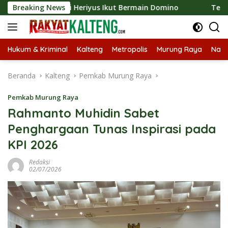
Langsung
, Bupati Heriyus Ikut Bermain Domino
Breaking News
Tekan Stunting,
ke
konten
Hukum & Kriminal
Kalteng
Metropolis
Murung Raya
Nasi
Beranda
Kalteng
Pemkab Murung Raya
Pemkab Murung Raya
Rahmanto Muhidin Sabet
Penghargaan Tunas Inspirasi pada
KPI 2026
Redaksi
02/07/2026