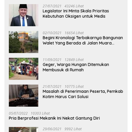
27/07/2021
43246 Lihat
Legislator Ini Minta Skala Prioritas
Kebutuhan Oksigen untuk Medis
02/10/2021
16654 Lihat
Begini Kronologi Terbakarnya Bangunan
Walet Yang Berada di Jalan Muara
Tuhup
11/09/2021
12849 Lihat
Geger, Warga Hungan Ditemukan
Membusuk di Rumah
21/07/2021
10775 Lihat
Masalah di Penerimaan Peserta, Pemkab
Kotim Harus Cari Solusi
05/07/2022
10303 Lihat
Pria Berprofesi Mekanik Ini Nekat Gantung Diri
29/06/2021
9992 Lihat