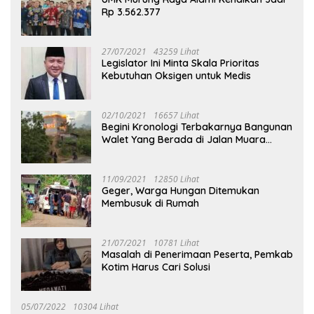
Rp 3.562.377
27/07/2021
43259 Lihat
Legislator Ini Minta Skala Prioritas
Kebutuhan Oksigen untuk Medis
02/10/2021
16657 Lihat
Begini Kronologi Terbakarnya Bangunan
Walet Yang Berada di Jalan Muara
Tuhup
11/09/2021
12850 Lihat
Geger, Warga Hungan Ditemukan
Membusuk di Rumah
21/07/2021
10781 Lihat
Masalah di Penerimaan Peserta, Pemkab
Kotim Harus Cari Solusi
05/07/2022
10304 Lihat