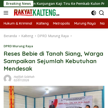
Langsung
ungkan Kunjungan Kaji Tiru Ke Pemkab Kulon Progo
Breaking News
La
ke
konten
Hukum & Kriminal
Kalteng
Metropolis
Murung Raya
Nasi
Beranda
Kalteng
DPRD Murung Raya
DPRD Murung Raya
Reses Bebie di Tanah Siang, Warga
Sampaikan Sejumlah Kebutuhan
Mendesak
Hafifah Solehah
02/07/2026