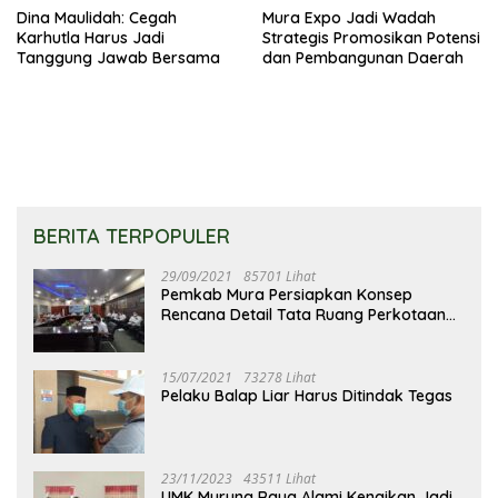
Dina Maulidah: Cegah
Mura Expo Jadi Wadah
Karhutla Harus Jadi
Strategis Promosikan Potensi
Tanggung Jawab Bersama
dan Pembangunan Daerah
BERITA TERPOPULER
29/09/2021
85701 Lihat
Pemkab Mura Persiapkan Konsep
Rencana Detail Tata Ruang Perkotaan
Puruk Cahu
15/07/2021
73278 Lihat
Pelaku Balap Liar Harus Ditindak Tegas
23/11/2023
43511 Lihat
UMK Murung Raya Alami Kenaikan Jadi