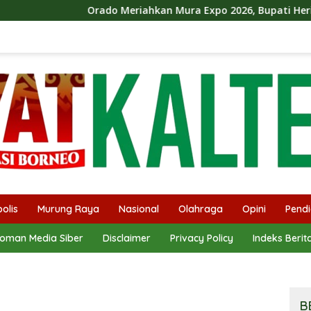
ado Meriahkan Mura Expo 2026, Bupati Heriyus Ikut Bermain D
olis
Murung Raya
Nasional
Olahraga
Opini
Pendi
oman Media Siber
Disclaimer
Privacy Policy
Indeks Berit
B