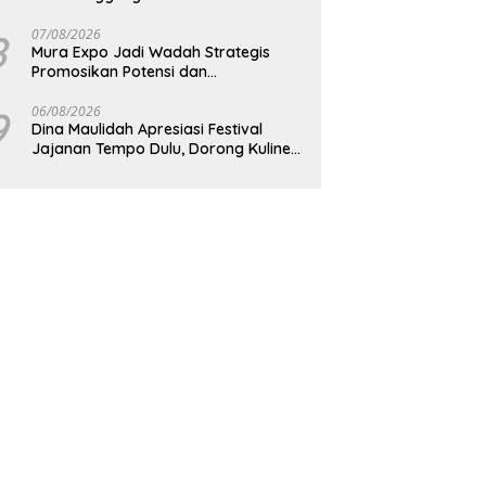
8
07/08/2026
Mura Expo Jadi Wadah Strategis
Promosikan Potensi dan
Pembangunan Daerah
9
06/08/2026
Dina Maulidah Apresiasi Festival
Jajanan Tempo Dulu, Dorong Kuliner
Tradisional Tetap Lestari