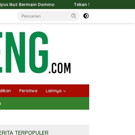
omino
Tekan Stunting, Heriyus Ajak Masyarakat Cegah 
dikan
Peristiwa
Lainnya
a
ERITA TERPOPULER