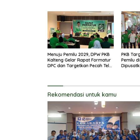
Legislati
Menuju Pemilu 2029, DPW PKB
PKB Tar
Kalteng Gelar Rapat Formatur
Pemilu d
DPC dan Targetkan Pecah Telur
Dipusatk
DPR RI
Rekomendasi untuk kamu