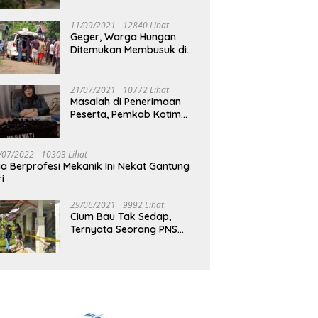
Jalan Muara Tuhup
11/09/2021
12840 Lihat
Geger, Warga Hungan
Ditemukan Membusuk di
Rumah
21/07/2021
10772 Lihat
Masalah di Penerimaan
Peserta, Pemkab Kotim
Harus Cari Solusi
/07/2022
10303 Lihat
ia Berprofesi Mekanik Ini Nekat Gantung
ri
29/06/2021
9992 Lihat
Cium Bau Tak Sedap,
Ternyata Seorang PNS
Aktif di Mura Tewas di
Rumah Kopel