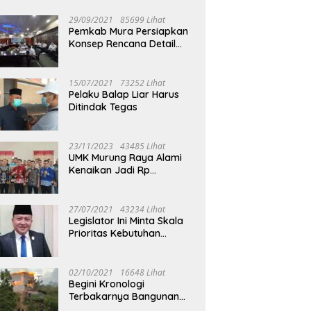
29/09/2021
85699 Lihat
Pemkab Mura Persiapkan
Konsep Rencana Detail
Tata Ruang Perkotaan
Puruk Cahu
15/07/2021
73252 Lihat
Pelaku Balap Liar Harus
Ditindak Tegas
23/11/2023
43485 Lihat
UMK Murung Raya Alami
Kenaikan Jadi Rp
3.562.377
27/07/2021
43234 Lihat
Legislator Ini Minta Skala
Prioritas Kebutuhan
Oksigen untuk Medis
02/10/2021
16648 Lihat
Begini Kronologi
Terbakarnya Bangunan
Walet Yang Berada di