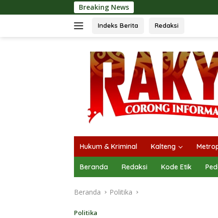
Langsung
Breaking News
Or
ke
konten
Indeks Berita
Redaksi
Hukum & Kriminal
Kalteng
Metrop
Beranda
Redaksi
Kode Etik
Ped
Beranda
Politika
Politika