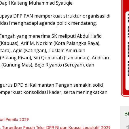
 Dapil Kalteng Muhammad Syauqie.
 upaya DPP PAN memperkuat struktur organisasi di
dasi menghadapi agenda politik mendatang.
engah yang menerima SK meliputi Abdul Hafid
(Kapuas), Arif M. Norkim (Kota Palangka Raya),
Utara), Agie (Katingan), Tuslam Amirudin
(Pulang Pisau), Siti Qomariah (Lamandau), Andrian
 (Gunung Mas), Bejo Riyanto (Seruyan), dan
gurus DPD di Kalimantan Tengah semakin solid
emperkuat konsolidasi kader, serta meningkatkan
B
an Pemilu 2029
1
Targetkan Pecah Telur DPR RI dan Kuasai Legislatif 2029