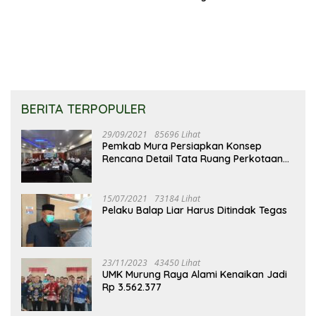
Nongkrong di Area
Jembatan Merdeka
BERITA TERPOPULER
29/09/2021
85696 Lihat
Pemkab Mura Persiapkan Konsep
Rencana Detail Tata Ruang Perkotaan
Puruk Cahu
15/07/2021
73184 Lihat
Pelaku Balap Liar Harus Ditindak Tegas
23/11/2023
43450 Lihat
UMK Murung Raya Alami Kenaikan Jadi
Rp 3.562.377