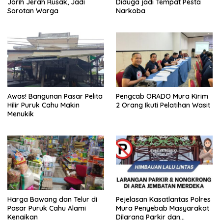
Jorih Jerah Rusak, Jadi
Diduga jadi Tempat Pesta
Sorotan Warga
Narkoba
Awas! Bangunan Pasar Pelita
Pengcab ORADO Mura Kirim
Hilir Puruk Cahu Makin
2 Orang Ikuti Pelatihan Wasit
Menukik
Harga Bawang dan Telur di
Pejelasan Kasatlantas Polres
Pasar Puruk Cahu Alami
Mura Penyebab Masyarakat
Kenaikan
Dilarang Parkir dan