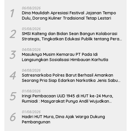
1
06/08/2026
Dina Maulidah Apresiasi Festival Jajanan Tempo
Dulu, Dorong Kuliner Tradisional Tetap Lestari
2
05/08/2026
SMSI Kalteng dan Bidan Sean Bangun Kolaborasi
Strategis, Tingkatkan Edukasi Publik tentang Peran
DPD RI
3
04/08/2026
Masuknya Musim Kemarau PT Pada Idi
Langsungkan Sosialisasi Himbauan Karhutla
4
04/08/2026
Satresnarkoba Polres Barut Berhasil Amankan
Seorang Pria Siap Edarkan Narkotika Jenis Sabu
Seberat 5,05 Gram
5
01/08/2026
Iringi Pembacaan UUD 1945 di HUT ke-24 Mura,
Rumiadi : Masyarakat Punya Andil Wujudkan
Pembangunan yang Lebih Besar
6
01/08/2026
Hadiri HUT Mura, Dina Ajak Warga Dukung
Pembangunan