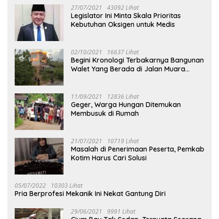
27/07/2021
43092 Lihat
Legislator Ini Minta Skala Prioritas
Kebutuhan Oksigen untuk Medis
02/10/2021
16637 Lihat
Begini Kronologi Terbakarnya Bangunan
Walet Yang Berada di Jalan Muara
Tuhup
11/09/2021
12836 Lihat
Geger, Warga Hungan Ditemukan
Membusuk di Rumah
21/07/2021
10719 Lihat
Masalah di Penerimaan Peserta, Pemkab
Kotim Harus Cari Solusi
05/07/2022
10303 Lihat
Pria Berprofesi Mekanik Ini Nekat Gantung Diri
29/06/2021
9991 Lihat