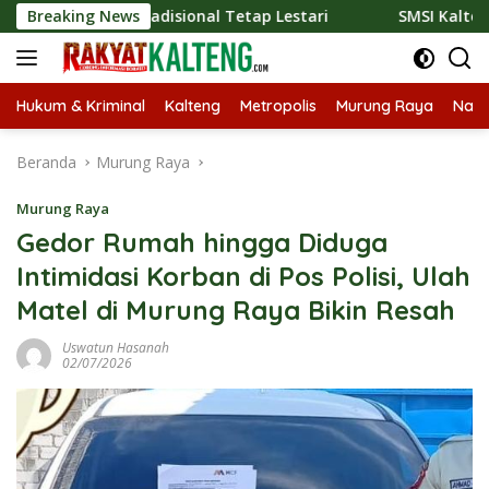
Langsung
iner Tradisional Tetap Lestari
Breaking News
SMSI Kalteng dan Bidan 
ke
konten
Hukum & Kriminal
Kalteng
Metropolis
Murung Raya
Nasi
Beranda
Murung Raya
Murung Raya
Gedor Rumah hingga Diduga
Intimidasi Korban di Pos Polisi, Ulah
Matel di Murung Raya Bikin Resah
Uswatun Hasanah
02/07/2026