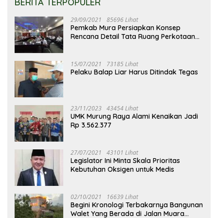
BERITA TERPOPULER
29/09/2021
85696 Lihat
Pemkab Mura Persiapkan Konsep
Rencana Detail Tata Ruang Perkotaan
Puruk Cahu
15/07/2021
73185 Lihat
Pelaku Balap Liar Harus Ditindak Tegas
23/11/2023
43454 Lihat
UMK Murung Raya Alami Kenaikan Jadi
Rp 3.562.377
27/07/2021
43101 Lihat
Legislator Ini Minta Skala Prioritas
Kebutuhan Oksigen untuk Medis
02/10/2021
16639 Lihat
Begini Kronologi Terbakarnya Bangunan
Walet Yang Berada di Jalan Muara