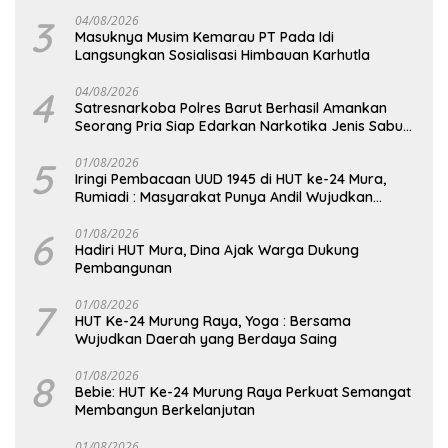
DPD RI
3
04/08/2026
Masuknya Musim Kemarau PT Pada Idi
Langsungkan Sosialisasi Himbauan Karhutla
4
04/08/2026
Satresnarkoba Polres Barut Berhasil Amankan
Seorang Pria Siap Edarkan Narkotika Jenis Sabu
Seberat 5,05 Gram
5
01/08/2026
Iringi Pembacaan UUD 1945 di HUT ke-24 Mura,
Rumiadi : Masyarakat Punya Andil Wujudkan
Pembangunan yang Lebih Besar
6
01/08/2026
Hadiri HUT Mura, Dina Ajak Warga Dukung
Pembangunan
7
01/08/2026
HUT Ke-24 Murung Raya, Yoga : Bersama
Wujudkan Daerah yang Berdaya Saing
8
01/08/2026
Bebie: HUT Ke-24 Murung Raya Perkuat Semangat
Membangun Berkelanjutan
01/08/2026