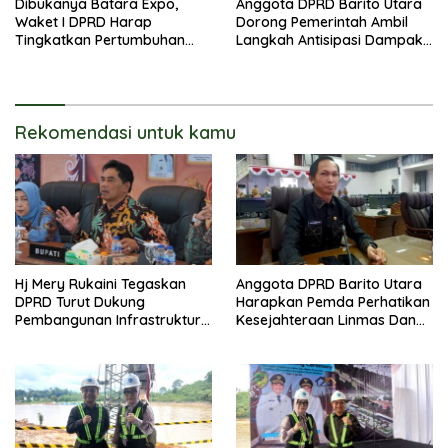
Dibukanya Batara Expo,
Anggota DPRD Barito Utara
Waket I DPRD Harap
Dorong Pemerintah Ambil
Tingkatkan Pertumbuhan
Langkah Antisipasi Dampak
Perekonomian UKM
PHK Sektor Tambang
Rekomendasi untuk kamu
Hj Mery Rukaini Tegaskan
Anggota DPRD Barito Utara
DPRD Turut Dukung
Harapkan Pemda Perhatikan
Pembangunan Infrastruktur
Kesejahteraan Linmas Dan
Guna Pertumbuhan Ekonomi
Kader Posyandu Kelurahan
Daerah
Lanjas