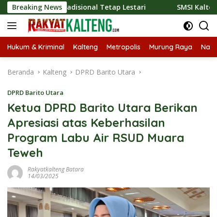
Langsung
er Tradisional Tetap Lestari
Breaking News
SMSI Kalteng dan Bidan S
ke
konten
Hukum & Kriminal
Kalteng
Metropolis
Murung Raya
Nasi
Beranda
Kalteng
DPRD Barito Utara
DPRD Barito Utara
Ketua DPRD Barito Utara Berikan
Apresiasi atas Keberhasilan
Program Labu Air RSUD Muara
Teweh
Rakyatkalteng Batara
14/03/2025