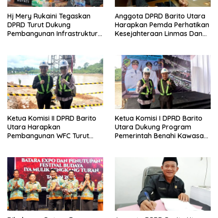
Hj Mery Rukaini Tegaskan
Anggota DPRD Barito Utara
DPRD Turut Dukung
Harapkan Pemda Perhatikan
Pembangunan Infrastruktur
Kesejahteraan Linmas Dan
Guna Pertumbuhan Ekonomi
Kader Posyandu Kelurahan
Daerah
Lanjas
Ketua Komisi II DPRD Barito
Ketua Komisi I DPRD Barito
Utara Harapkan
Utara Dukung Program
Pembangunan WFC Turut
Pemerintah Benahi Kawasan
Bantu Kembangkan UMKM
Kumuh