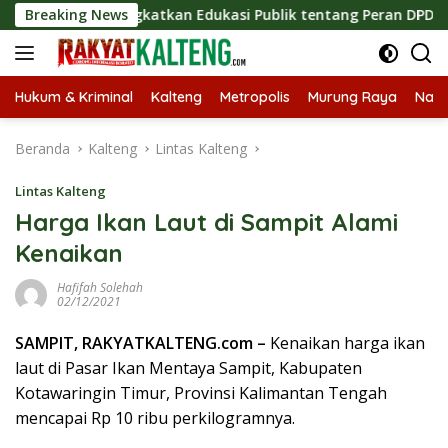
Langsung
is, Tingkatkan Edukasi Publik tentang Peran DPD RI
Breaking News
Ma
ke
konten
Hukum & Kriminal
Kalteng
Metropolis
Murung Raya
Nasi
Beranda
Kalteng
Lintas Kalteng
Lintas Kalteng
Harga Ikan Laut di Sampit Alami
Kenaikan
Hafifah Solehah
02/12/2021
SAMPIT, RAKYATKALTENG.com –
Kenaikan harga ikan
laut di Pasar Ikan Mentaya Sampit, Kabupaten
Kotawaringin Timur, Provinsi Kalimantan Tengah
mencapai Rp 10 ribu perkilogramnya.