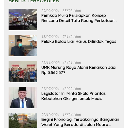
BERITA TERPOPULER
29/09/2021
85693 Lihat
Pemkab Mura Persiapkan Konsep
Rencana Detail Tata Ruang Perkotaan
Puruk Cahu
15/07/2021
73142 Lihat
Pelaku Balap Liar Harus Ditindak Tegas
23/11/2023
43421 Lihat
UMK Murung Raya Alami Kenaikan Jadi
Rp 3.562.377
27/07/2021
43022 Lihat
Legislator Ini Minta Skala Prioritas
Kebutuhan Oksigen untuk Medis
02/10/2021
16624 Lihat
Begini Kronologi Terbakarnya Bangunan
Walet Yang Berada di Jalan Muara