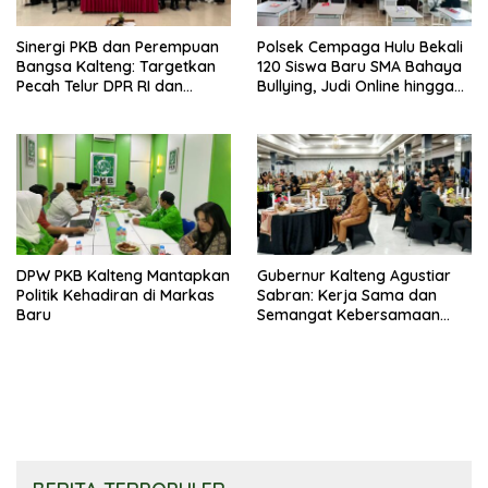
Sinergi PKB dan Perempuan
Polsek Cempaga Hulu Bekali
Bangsa Kalteng: Targetkan
120 Siswa Baru SMA Bahaya
Pecah Telur DPR RI dan
Bullying, Judi Online hingga
Kuasai Legislatif 2029
Narkoba
DPW PKB Kalteng Mantapkan
Gubernur Kalteng Agustiar
Politik Kehadiran di Markas
Sabran: Kerja Sama dan
Baru
Semangat Kebersamaan
Merupakan Keberhasilan
Pembangunan