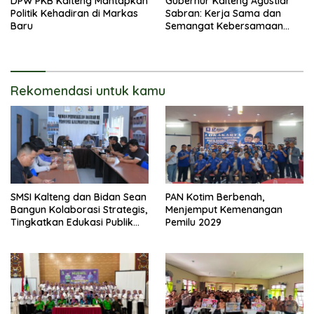
DPW PKB Kalteng Mantapkan
Gubernur Kalteng Agustiar
Politik Kehadiran di Markas
Sabran: Kerja Sama dan
Baru
Semangat Kebersamaan
Merupakan Keberhasilan
Pembangunan
Rekomendasi untuk kamu
SMSI Kalteng dan Bidan Sean
PAN Kotim Berbenah,
Bangun Kolaborasi Strategis,
Menjemput Kemenangan
Tingkatkan Edukasi Publik
Pemilu 2029
tentang Peran DPD RI