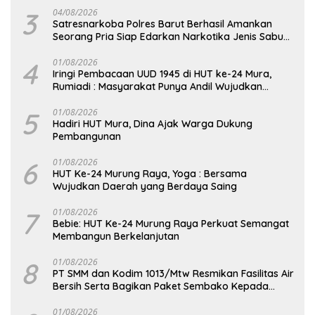
3
04/08/2026
Satresnarkoba Polres Barut Berhasil Amankan
Seorang Pria Siap Edarkan Narkotika Jenis Sabu
Seberat 5,05 Gram
4
01/08/2026
Iringi Pembacaan UUD 1945 di HUT ke-24 Mura,
Rumiadi : Masyarakat Punya Andil Wujudkan
Pembangunan yang Lebih Besar
5
01/08/2026
Hadiri HUT Mura, Dina Ajak Warga Dukung
Pembangunan
6
01/08/2026
HUT Ke-24 Murung Raya, Yoga : Bersama
Wujudkan Daerah yang Berdaya Saing
7
01/08/2026
Bebie: HUT Ke-24 Murung Raya Perkuat Semangat
Membangun Berkelanjutan
8
01/08/2026
PT SMM dan Kodim 1013/Mtw Resmikan Fasilitas Air
Bersih Serta Bagikan Paket Sembako Kepada
Masyarakat
01/08/2026