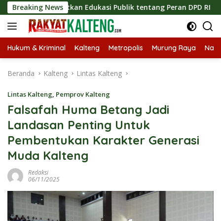
Langsung
ingkatkan Edukasi Publik tentang Peran DPD RI
Breaking News
Masukny
ke
konten
Hukum & Kriminal
Kalteng
Metropolis
Murung Raya
Nasi
Beranda
Kalteng
Lintas Kalteng
Lintas Kalteng
,
Pemprov Kalteng
Falsafah Huma Betang Jadi
Landasan Penting Untuk
Pembentukan Karakter Generasi
Muda Kalteng
Redaksi
06/11/2025