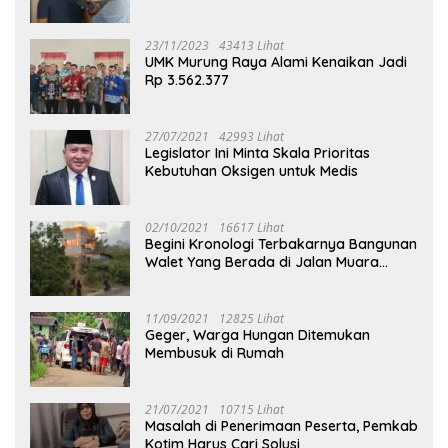
23/11/2023
43413 Lihat
UMK Murung Raya Alami Kenaikan Jadi
Rp 3.562.377
27/07/2021
42993 Lihat
Legislator Ini Minta Skala Prioritas
Kebutuhan Oksigen untuk Medis
02/10/2021
16617 Lihat
Begini Kronologi Terbakarnya Bangunan
Walet Yang Berada di Jalan Muara
Tuhup
11/09/2021
12825 Lihat
Geger, Warga Hungan Ditemukan
Membusuk di Rumah
21/07/2021
10715 Lihat
Masalah di Penerimaan Peserta, Pemkab
Kotim Harus Cari Solusi