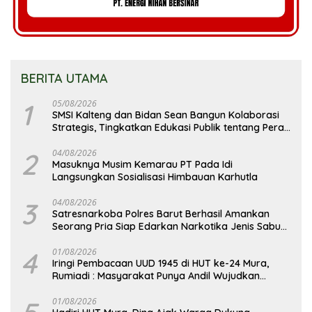
BERITA UTAMA
1
05/08/2026
SMSI Kalteng dan Bidan Sean Bangun Kolaborasi
Strategis, Tingkatkan Edukasi Publik tentang Peran
DPD RI
2
04/08/2026
Masuknya Musim Kemarau PT Pada Idi
Langsungkan Sosialisasi Himbauan Karhutla
3
04/08/2026
Satresnarkoba Polres Barut Berhasil Amankan
Seorang Pria Siap Edarkan Narkotika Jenis Sabu
Seberat 5,05 Gram
4
01/08/2026
Iringi Pembacaan UUD 1945 di HUT ke-24 Mura,
Rumiadi : Masyarakat Punya Andil Wujudkan
Pembangunan yang Lebih Besar
01/08/2026