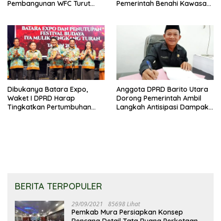
Pembangunan WFC Turut
Pemerintah Benahi Kawasan
Bantu Kembangkan UMKM
Kumuh
Dibukanya Batara Expo,
Anggota DPRD Barito Utara
Waket I DPRD Harap
Dorong Pemerintah Ambil
Tingkatkan Pertumbuhan
Langkah Antisipasi Dampak
Perekonomian UKM
PHK Sektor Tambang
BERITA TERPOPULER
29/09/2021
85698 Lihat
Pemkab Mura Persiapkan Konsep
Rencana Detail Tata Ruang Perkotaan