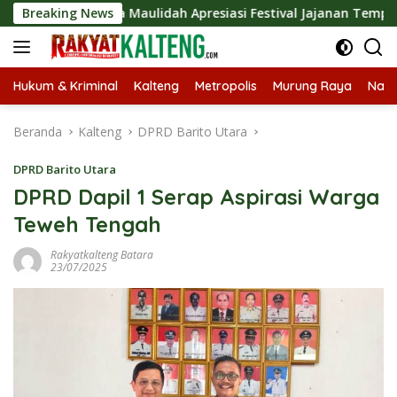
Langsung
Dina Maulidah Apresiasi Festival Jajanan Tempo Dulu, Dorong
Breaking News
ke
konten
Hukum & Kriminal
Kalteng
Metropolis
Murung Raya
Nasi
Beranda
Kalteng
DPRD Barito Utara
DPRD Barito Utara
DPRD Dapil 1 Serap Aspirasi Warga
Teweh Tengah
Rakyatkalteng Batara
23/07/2025