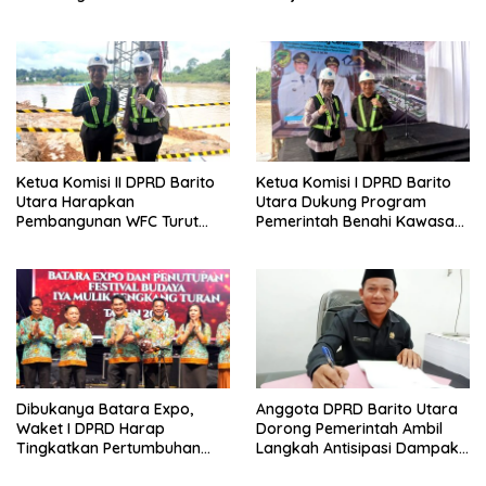
Guna Pertumbuhan Ekonomi
Kader Posyandu Kelurahan
Daerah
Lanjas
Ketua Komisi II DPRD Barito
Ketua Komisi I DPRD Barito
Utara Harapkan
Utara Dukung Program
Pembangunan WFC Turut
Pemerintah Benahi Kawasan
Bantu Kembangkan UMKM
Kumuh
Dibukanya Batara Expo,
Anggota DPRD Barito Utara
Waket I DPRD Harap
Dorong Pemerintah Ambil
Tingkatkan Pertumbuhan
Langkah Antisipasi Dampak
Perekonomian UKM
PHK Sektor Tambang