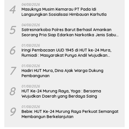
4
04/08/2026
Masuknya Musim Kemarau PT Pada Idi
Langsungkan Sosialisasi Himbauan Karhutla
5
04/08/2026
Satresnarkoba Polres Barut Berhasil Amankan
Seorang Pria Siap Edarkan Narkotika Jenis Sabu
Seberat 5,05 Gram
6
01/08/2026
Iringi Pembacaan UUD 1945 di HUT ke-24 Mura,
Rumiadi : Masyarakat Punya Andil Wujudkan
Pembangunan yang Lebih Besar
7
01/08/2026
Hadiri HUT Mura, Dina Ajak Warga Dukung
Pembangunan
8
01/08/2026
HUT Ke-24 Murung Raya, Yoga : Bersama
Wujudkan Daerah yang Berdaya Saing
9
01/08/2026
Bebie: HUT Ke-24 Murung Raya Perkuat Semangat
Membangun Berkelanjutan