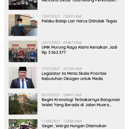
Puruk Cahu
15/07/2021
73207 Lihat
Pelaku Balap Liar Harus Ditindak Tegas
23/11/2023
43467 Lihat
UMK Murung Raya Alami Kenaikan Jadi
Rp 3.562.377
27/07/2021
43128 Lihat
Legislator Ini Minta Skala Prioritas
Kebutuhan Oksigen untuk Medis
02/10/2021
16641 Lihat
Begini Kronologi Terbakarnya Bangunan
Walet Yang Berada di Jalan Muara
Tuhup
11/09/2021
12840 Lihat
Geger, Warga Hungan Ditemukan