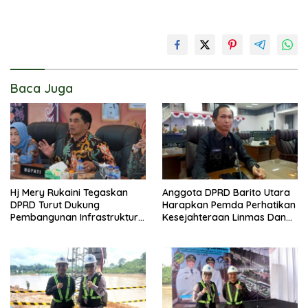
Baca Juga
Hj Mery Rukaini Tegaskan
Anggota DPRD Barito Utara
DPRD Turut Dukung
Harapkan Pemda Perhatikan
Pembangunan Infrastruktur
Kesejahteraan Linmas Dan
Guna Pertumbuhan Ekonomi
Kader Posyandu Kelurahan
Daerah
Lanjas