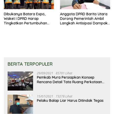
Dibukanya Batara Expo,
Anggota DPRD Barito Utara
Waket I DPRD Harap
Dorong Pemerintah Ambil
Tingkatkan Pertumbuhan
Langkah Antisipasi Dampak
Perekonomian UKM
PHK Sektor Tambang
BERITA TERPOPULER
29/09/2021
85701 Lihat
Pemkab Mura Persiapkan Konsep
Rencana Detail Tata Ruang Perkotaan
Puruk Cahu
15/07/2021
73278 Lihat
Pelaku Balap Liar Harus Ditindak Tegas