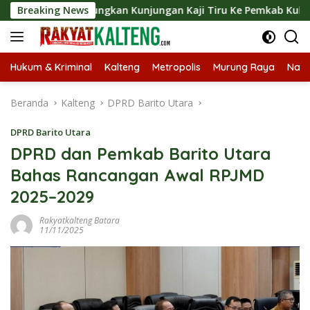
Langsung
t Langsungkan Kunjungan Kaji Tiru Ke Pemkab Kulon Progo
Breaking News
ke
konten
Hukum & Kriminal
Kalteng
Metropolis
Murung Raya
Nasi
Beranda
Kalteng
DPRD Barito Utara
DPRD Barito Utara
DPRD dan Pemkab Barito Utara
Bahas Rancangan Awal RPJMD
2025–2029
Rakyatkalteng Batara
11/11/2025