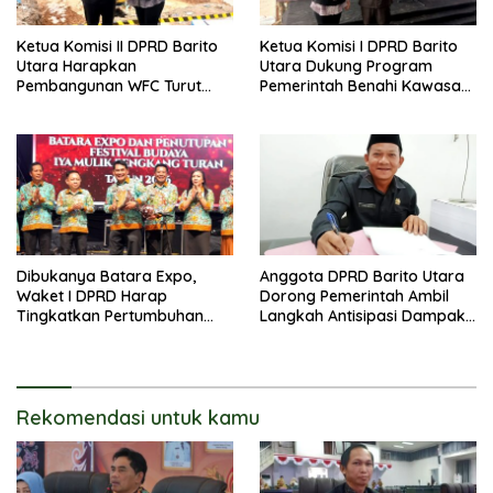
Ketua Komisi II DPRD Barito
Ketua Komisi I DPRD Barito
Utara Harapkan
Utara Dukung Program
Pembangunan WFC Turut
Pemerintah Benahi Kawasan
Bantu Kembangkan UMKM
Kumuh
Dibukanya Batara Expo,
Anggota DPRD Barito Utara
Waket I DPRD Harap
Dorong Pemerintah Ambil
Tingkatkan Pertumbuhan
Langkah Antisipasi Dampak
Perekonomian UKM
PHK Sektor Tambang
Rekomendasi untuk kamu