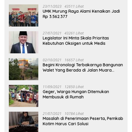
23/11/2023
43511 Lihat
UMK Murung Raya Alami Kenaikan Jadi
Rp 3.562.377
27/07/2021
43261 Lihat
Legislator Ini Minta Skala Prioritas
Kebutuhan Oksigen untuk Medis
02/10/2021
16657 Lihat
Begini Kronologi Terbakarnya Bangunan
Walet Yang Berada di Jalan Muara
Tuhup
11/09/2021
12850 Lihat
Geger, Warga Hungan Ditemukan
Membusuk di Rumah
21/07/2021
10784 Lihat
Masalah di Penerimaan Peserta, Pemkab
Kotim Harus Cari Solusi