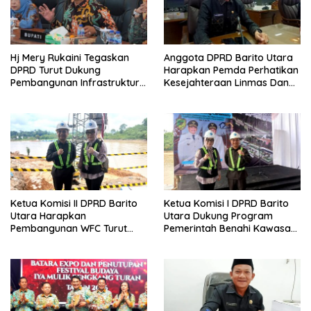
Hj Mery Rukaini Tegaskan
Anggota DPRD Barito Utara
DPRD Turut Dukung
Harapkan Pemda Perhatikan
Pembangunan Infrastruktur
Kesejahteraan Linmas Dan
Guna Pertumbuhan Ekonomi
Kader Posyandu Kelurahan
Daerah
Lanjas
Ketua Komisi II DPRD Barito
Ketua Komisi I DPRD Barito
Utara Harapkan
Utara Dukung Program
Pembangunan WFC Turut
Pemerintah Benahi Kawasan
Bantu Kembangkan UMKM
Kumuh