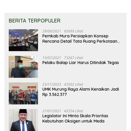
BERITA TERPOPULER
29/09/2021
85699 Lihat
Pemkab Mura Persiapkan Konsep
Rencana Detail Tata Ruang Perkotaan
Puruk Cahu
15/07/2021
73267 Lihat
Pelaku Balap Liar Harus Ditindak Tegas
23/11/2023
43502 Lihat
UMK Murung Raya Alami Kenaikan Jadi
Rp 3.562.377
27/07/2021
43254 Lihat
Legislator Ini Minta Skala Prioritas
Kebutuhan Oksigen untuk Medis