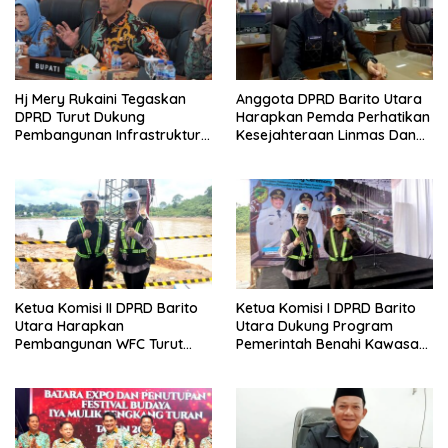
Hj Mery Rukaini Tegaskan
Anggota DPRD Barito Utara
DPRD Turut Dukung
Harapkan Pemda Perhatikan
Pembangunan Infrastruktur
Kesejahteraan Linmas Dan
Guna Pertumbuhan Ekonomi
Kader Posyandu Kelurahan
Daerah
Lanjas
Ketua Komisi II DPRD Barito
Ketua Komisi I DPRD Barito
Utara Harapkan
Utara Dukung Program
Pembangunan WFC Turut
Pemerintah Benahi Kawasan
Bantu Kembangkan UMKM
Kumuh