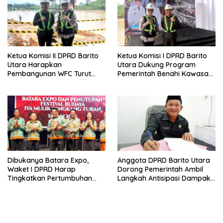
Ketua Komisi II DPRD Barito
Ketua Komisi I DPRD Barito
Utara Harapkan
Utara Dukung Program
Pembangunan WFC Turut
Pemerintah Benahi Kawasan
Bantu Kembangkan UMKM
Kumuh
Dibukanya Batara Expo,
Anggota DPRD Barito Utara
Waket I DPRD Harap
Dorong Pemerintah Ambil
Tingkatkan Pertumbuhan
Langkah Antisipasi Dampak
Perekonomian UKM
PHK Sektor Tambang