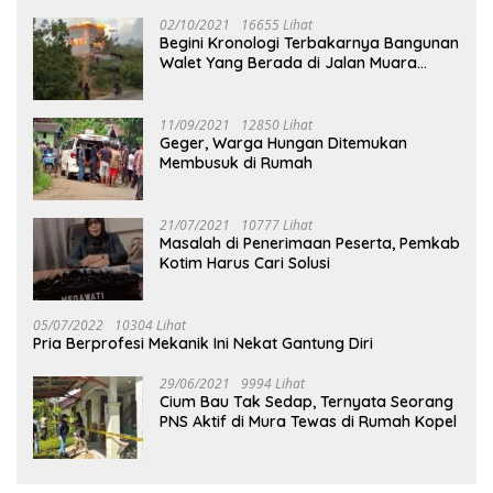
02/10/2021
16655 Lihat
Begini Kronologi Terbakarnya Bangunan
Walet Yang Berada di Jalan Muara
Tuhup
11/09/2021
12850 Lihat
Geger, Warga Hungan Ditemukan
Membusuk di Rumah
21/07/2021
10777 Lihat
Masalah di Penerimaan Peserta, Pemkab
Kotim Harus Cari Solusi
05/07/2022
10304 Lihat
Pria Berprofesi Mekanik Ini Nekat Gantung Diri
29/06/2021
9994 Lihat
Cium Bau Tak Sedap, Ternyata Seorang
PNS Aktif di Mura Tewas di Rumah Kopel