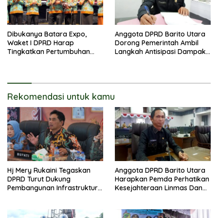
Dibukanya Batara Expo,
Anggota DPRD Barito Utara
Waket I DPRD Harap
Dorong Pemerintah Ambil
Tingkatkan Pertumbuhan
Langkah Antisipasi Dampak
Perekonomian UKM
PHK Sektor Tambang
Rekomendasi untuk kamu
Hj Mery Rukaini Tegaskan
Anggota DPRD Barito Utara
DPRD Turut Dukung
Harapkan Pemda Perhatikan
Pembangunan Infrastruktur
Kesejahteraan Linmas Dan
Guna Pertumbuhan Ekonomi
Kader Posyandu Kelurahan
Daerah
Lanjas