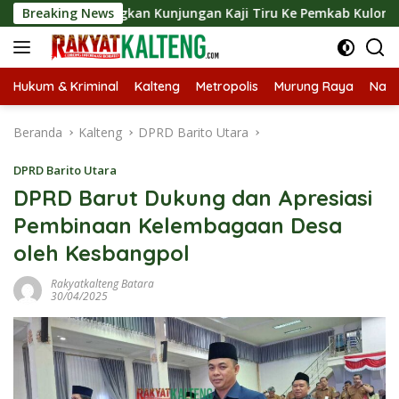
Langsung
angsungkan Kunjungan Kaji Tiru Ke Pemkab Kulon Progo
Breaking News
ke
konten
Hukum & Kriminal
Kalteng
Metropolis
Murung Raya
Nasi
Beranda
Kalteng
DPRD Barito Utara
DPRD Barito Utara
DPRD Barut Dukung dan Apresiasi
Pembinaan Kelembagaan Desa
oleh Kesbangpol
Rakyatkalteng Batara
30/04/2025