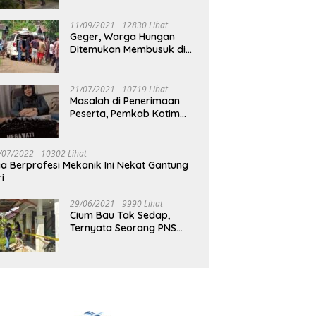
Jalan Muara Tuhup
11/09/2021
12830 Lihat
Geger, Warga Hungan
Ditemukan Membusuk di
Rumah
21/07/2021
10719 Lihat
Masalah di Penerimaan
Peserta, Pemkab Kotim
Harus Cari Solusi
/07/2022
10302 Lihat
ia Berprofesi Mekanik Ini Nekat Gantung
ri
29/06/2021
9990 Lihat
Cium Bau Tak Sedap,
Ternyata Seorang PNS
Aktif di Mura Tewas di
Rumah Kopel