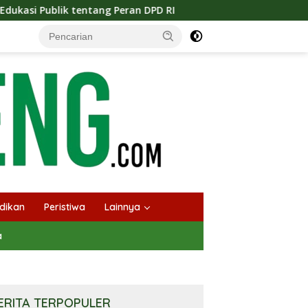
ran DPD RI
Masuknya Musim Kemarau PT Pada Idi Langs
dikan
Peristiwa
Lainnya
a
ERITA TERPOPULER