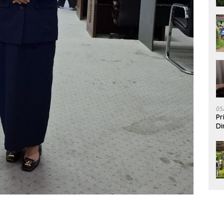
05
Pr
Di