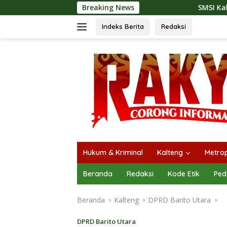
Langsung
Breaking News
SMSI Kalteng dan Bidan Sean Bangu
ke
konten
Indeks Berita
Redaksi
Hukum & Kriminal
Kalteng
Metrop
Beranda
Redaksi
Kode Etik
Ped
Beranda
Kalteng
DPRD Barito Utara
DPRD Barito Utara