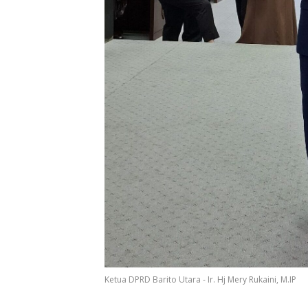
Ketua DPRD Barito Utara - Ir. Hj Mery Rukaini, M.IP