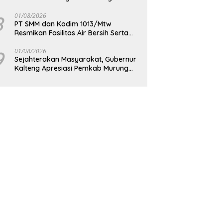
Berkelanjutan
8
01/08/2026
PT SMM dan Kodim 1013/Mtw
Resmikan Fasilitas Air Bersih Serta
Bagikan Paket Sembako Kepada
Masyarakat
9
01/08/2026
Sejahterakan Masyarakat, Gubernur
Kalteng Apresiasi Pemkab Murung
Raya