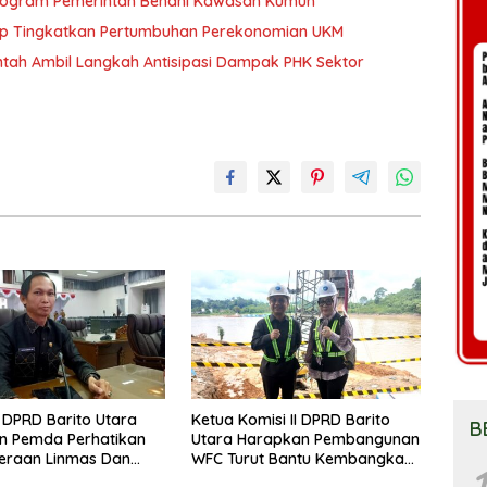
 Program Pemerintah Benahi Kawasan Kumuh
ap Tingkatkan Pertumbuhan Perekonomian UKM
tah Ambil Langkah Antisipasi Dampak PHK Sektor
DPRD Barito Utara
Ketua Komisi II DPRD Barito
B
n Pemda Perhatikan
Utara Harapkan Pembangunan
eraan Linmas Dan
WFC Turut Bantu Kembangkan
1
osyandu Kelurahan
UMKM