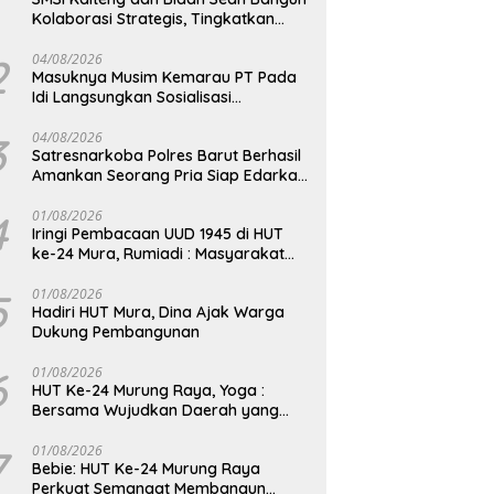
Kolaborasi Strategis, Tingkatkan
Edukasi Publik tentang Peran DPD RI
2
04/08/2026
Masuknya Musim Kemarau PT Pada
Idi Langsungkan Sosialisasi
Himbauan Karhutla
3
04/08/2026
Satresnarkoba Polres Barut Berhasil
Amankan Seorang Pria Siap Edarkan
Narkotika Jenis Sabu Seberat 5,05
Gram
4
01/08/2026
Iringi Pembacaan UUD 1945 di HUT
ke-24 Mura, Rumiadi : Masyarakat
Punya Andil Wujudkan Pembangunan
yang Lebih Besar
5
01/08/2026
Hadiri HUT Mura, Dina Ajak Warga
Dukung Pembangunan
6
01/08/2026
HUT Ke-24 Murung Raya, Yoga :
Bersama Wujudkan Daerah yang
Berdaya Saing
7
01/08/2026
Bebie: HUT Ke-24 Murung Raya
Perkuat Semangat Membangun