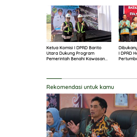
Daerah
Lanjas
Ketua Komisi I DPRD Barito
Dibukany
Utara Dukung Program
I DPRD H
Pemerintah Benahi Kawasan
Pertumb
Kumuh
UKM
Rekomendasi untuk kamu