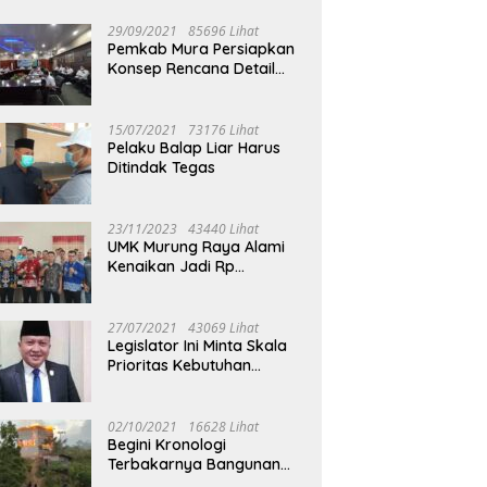
29/09/2021
85696 Lihat
Pemkab Mura Persiapkan
Konsep Rencana Detail
Tata Ruang Perkotaan
Puruk Cahu
15/07/2021
73176 Lihat
Pelaku Balap Liar Harus
Ditindak Tegas
23/11/2023
43440 Lihat
UMK Murung Raya Alami
Kenaikan Jadi Rp
3.562.377
27/07/2021
43069 Lihat
Legislator Ini Minta Skala
Prioritas Kebutuhan
Oksigen untuk Medis
02/10/2021
16628 Lihat
Begini Kronologi
Terbakarnya Bangunan
Walet Yang Berada di