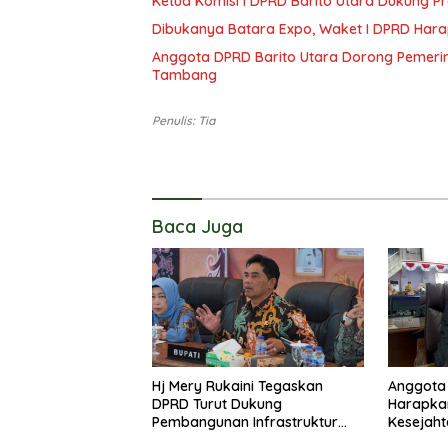
Ketua Komisi I DPRD Barito Utara Dukung
Dibukanya Batara Expo, Waket I DPRD Har
Anggota DPRD Barito Utara Dorong Pemerin
Tambang
Penulis: Tia
Baca Juga
Hj Mery Rukaini Tegaskan
Anggota 
DPRD Turut Dukung
Harapka
Pembangunan Infrastruktur
Kesejaht
Guna Pertumbuhan Ekonomi
Kader P