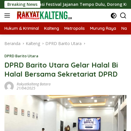
Langsung
Apresiasi Festival Jajanan Tempo Dulu, Dorong Kuliner Tradisio
Breaking News
ke
konten
Hukum & Kriminal
Kalteng
Metropolis
Murung Raya
Nasi
Beranda
Kalteng
DPRD Barito Utara
DPRD Barito Utara
DPRD Barito Utara Gelar Halal Bi
Halal Bersama Sekretariat DPRD
Rakyatkalteng Batara
21/04/2025