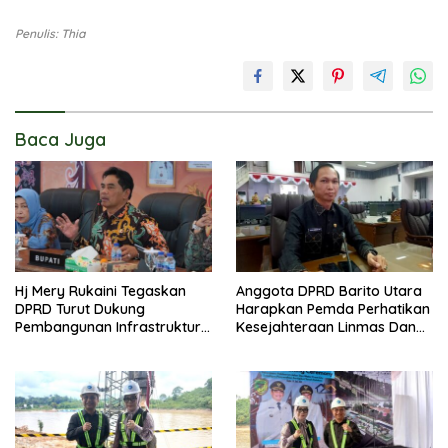
Penulis: Thia
Baca Juga
Hj Mery Rukaini Tegaskan
Anggota DPRD Barito Utara
DPRD Turut Dukung
Harapkan Pemda Perhatikan
Pembangunan Infrastruktur
Kesejahteraan Linmas Dan
Guna Pertumbuhan Ekonomi
Kader Posyandu Kelurahan
Daerah
Lanjas