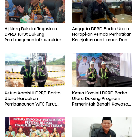
Hj Mery Rukaini Tegaskan
Anggota DPRD Barito Utara
DPRD Turut Dukung
Harapkan Pemda Perhatikan
Pembangunan Infrastruktur
Kesejahteraan Linmas Dan
Guna Pertumbuhan Ekonomi
Kader Posyandu Kelurahan
Daerah
Lanjas
Ketua Komisi II DPRD Barito
Ketua Komisi I DPRD Barito
Utara Harapkan
Utara Dukung Program
Pembangunan WFC Turut
Pemerintah Benahi Kawasan
Bantu Kembangkan UMKM
Kumuh