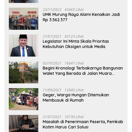
23/11/2023
43465 Lihat
UMK Murung Raya Alami Kenaikan Jadi
Rp 3.562.377
27/07/2021
43123 Lihat
Legislator Ini Minta Skala Prioritas
Kebutuhan Oksigen untuk Medis
02/10/2021
16641 Lihat
Begini Kronologi Terbakarnya Bangunan
Walet Yang Berada di Jalan Muara
Tuhup
11/09/2021
12840 Lihat
Geger, Warga Hungan Ditemukan
Membusuk di Rumah
21/07/2021
10730 Lihat
Masalah di Penerimaan Peserta, Pemkab
Kotim Harus Cari Solusi