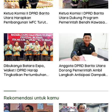
Ketua Komisi II DPRD Barito
Ketua Komisi I DPRD Barito
Utara Harapkan
Utara Dukung Program
Pembangunan WFC Turut
Pemerintah Benahi Kawasan
Bantu Kembangkan UMKM
Kumuh
Dibukanya Batara Expo,
Anggota DPRD Barito Utara
Waket I DPRD Harap
Dorong Pemerintah Ambil
Tingkatkan Pertumbuhan
Langkah Antisipasi Dampak
Perekonomian UKM
PHK Sektor Tambang
Rekomendasi untuk kamu