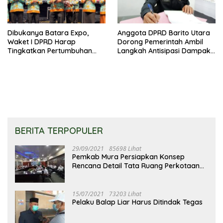
Dibukanya Batara Expo,
Anggota DPRD Barito Utara
Waket I DPRD Harap
Dorong Pemerintah Ambil
Tingkatkan Pertumbuhan
Langkah Antisipasi Dampak
Perekonomian UKM
PHK Sektor Tambang
BERITA TERPOPULER
29/09/2021
85698 Lihat
Pemkab Mura Persiapkan Konsep
Rencana Detail Tata Ruang Perkotaan
Puruk Cahu
15/07/2021
73203 Lihat
Pelaku Balap Liar Harus Ditindak Tegas