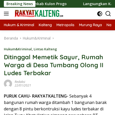
Langsung
Pemkab Kulon Progo
Breaking News
Langsungkan Kaji Tiru, Bupati Ba
ke
konten
Hukum & Kriminal
Kalteng
Metropolis
Murung Raya
Nasi
Beranda
Hukum&Kriminal
Hukum&Kriminal
,
Lintas Kalteng
Ditinggal Memetik Sayur, Rumah
Warga di Desa Tumbang Olong II
Ludes Terbakar
Redaksi
22/01/2021
PURUK CAHU- RAKYATKALTENG-
Sebanyak 4
bangunan rumah warga ditambah 1 bangunan barak
dengan 8 pintu berkontruksi kayu ludes terbakar di