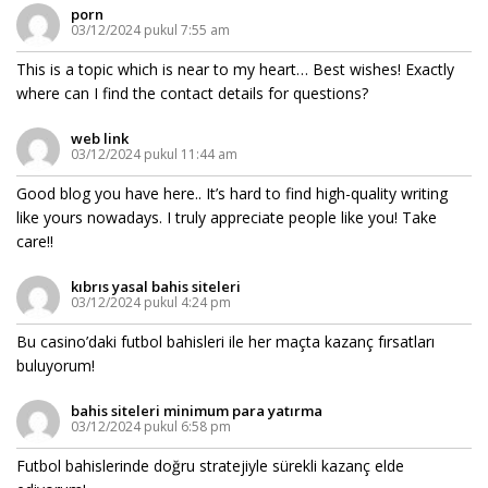
porn
03/12/2024 pukul 7:55 am
This is a topic which is near to my heart… Best wishes! Exactly
where can I find the contact details for questions?
web link
03/12/2024 pukul 11:44 am
Good blog you have here.. It’s hard to find high-quality writing
like yours nowadays. I truly appreciate people like you! Take
care!!
kıbrıs yasal bahis siteleri
03/12/2024 pukul 4:24 pm
Bu casino’daki futbol bahisleri ile her maçta kazanç fırsatları
buluyorum!
bahis siteleri minimum para yatırma
03/12/2024 pukul 6:58 pm
Futbol bahislerinde doğru stratejiyle sürekli kazanç elde