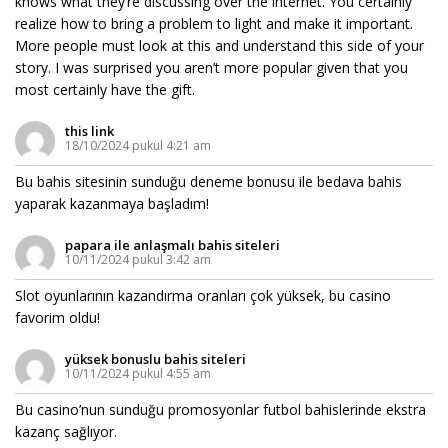
knows what they’re discussing over the internet. You certainly
realize how to bring a problem to light and make it important.
More people must look at this and understand this side of your
story. I was surprised you aren’t more popular given that you
most certainly have the gift.
this link
18/10/2024 pukul 4:21 am
Bu bahis sitesinin sunduğu deneme bonusu ile bedava bahis
yaparak kazanmaya başladım!
papara ile anlaşmalı bahis siteleri
10/11/2024 pukul 3:42 am
Slot oyunlarının kazandırma oranları çok yüksek, bu casino
favorim oldu!
yüksek bonuslu bahis siteleri
10/11/2024 pukul 4:55 am
Bu casino’nun sunduğu promosyonlar futbol bahislerinde ekstra
kazanç sağlıyor.