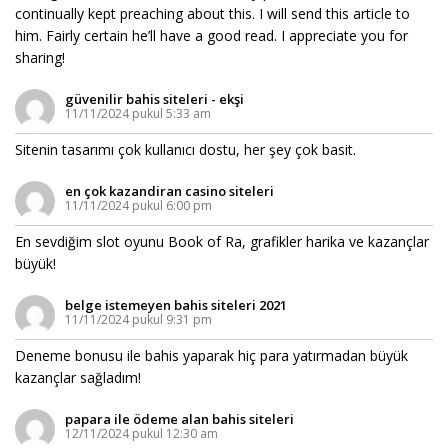
continually kept preaching about this. I will send this article to
him. Fairly certain he’ll have a good read. I appreciate you for
sharing!
güvenilir bahis siteleri - ekşi
11/11/2024 pukul 5:33 am
Sitenin tasarımı çok kullanıcı dostu, her şey çok basit.
en çok kazandiran casino siteleri
11/11/2024 pukul 6:00 pm
En sevdiğim slot oyunu Book of Ra, grafikler harika ve kazançlar
büyük!
belge istemeyen bahis siteleri 2021
11/11/2024 pukul 9:31 pm
Deneme bonusu ile bahis yaparak hiç para yatırmadan büyük
kazançlar sağladım!
papara ile ödeme alan bahis siteleri
12/11/2024 pukul 12:30 am