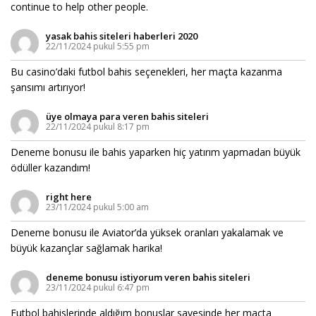
continue to help other people.
yasak bahis siteleri haberleri 2020
22/11/2024 pukul 5:55 pm
Bu casino’daki futbol bahis seçenekleri, her maçta kazanma
şansımı artırıyor!
üye olmaya para veren bahis siteleri
22/11/2024 pukul 8:17 pm
Deneme bonusu ile bahis yaparken hiç yatırım yapmadan büyük
ödüller kazandım!
right here
23/11/2024 pukul 5:00 am
Deneme bonusu ile Aviator’da yüksek oranları yakalamak ve
büyük kazançlar sağlamak harika!
deneme bonusu istiyorum veren bahis siteleri
23/11/2024 pukul 6:47 pm
Futbol bahislerinde aldığım bonuslar sayesinde her maçta