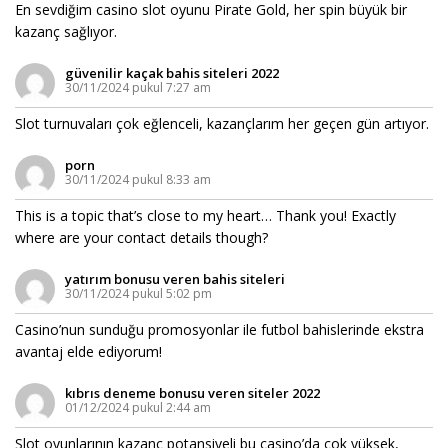
En sevdiğim casino slot oyunu Pirate Gold, her spin büyük bir
kazanç sağlıyor.
güvenilir kaçak bahis siteleri 2022
30/11/2024 pukul 7:27 am
Slot turnuvaları çok eğlenceli, kazançlarım her geçen gün artıyor.
porn
30/11/2024 pukul 8:33 am
This is a topic that’s close to my heart… Thank you! Exactly
where are your contact details though?
yatırım bonusu veren bahis siteleri
30/11/2024 pukul 5:02 pm
Casino’nun sunduğu promosyonlar ile futbol bahislerinde ekstra
avantaj elde ediyorum!
kıbrıs deneme bonusu veren siteler 2022
01/12/2024 pukul 2:44 am
Slot oyunlarının kazanç potansiyeli bu casino’da çok yüksek,