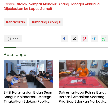
Kasasi Ditolak, Sempat Mangkir, Anang Janggai Akhirnya
Dijebloskan ke Lapas Sampit
Kebakaran
Tumbang Olong II
444
Baca Juga
SMSI Kalteng dan Bidan Sean
Satresnarkoba Polres Barut
Bangun Kolaborasi Strategis,
Berhasil Amankan Seorang
Tingkatkan Edukasi Publik
Pria Siap Edarkan Narkotika
tentang Peran DPD RI
Jenis Sabu Seberat 5,05
Gram