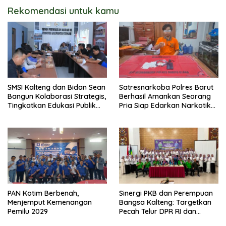
Rekomendasi untuk kamu
SMSI Kalteng dan Bidan Sean
Satresnarkoba Polres Barut
Bangun Kolaborasi Strategis,
Berhasil Amankan Seorang
Tingkatkan Edukasi Publik
Pria Siap Edarkan Narkotika
tentang Peran DPD RI
Jenis Sabu Seberat 5,05
Gram
PAN Kotim Berbenah,
Sinergi PKB dan Perempuan
Menjemput Kemenangan
Bangsa Kalteng: Targetkan
Pemilu 2029
Pecah Telur DPR RI dan
Kuasai Legislatif 2029