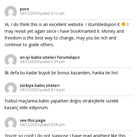
porn
04/12/2024 pukul 9:12 am
Hi, I do think this is an excellent website. I stumbledupon it
I
may revisit yet again since i have bookmarked it. Money and
freedom is the best way to change, may you be rich and
continue to guide others.
en iyi bahis siteleri forumdayız
04/12/2024 pukul 5:39 pm
İlk defa bu kadar büyük bir bonus kazandım, harika bir his!
türkiye bahis siteleri
04/12/2024 pukul 9:14 pm
Futbol maçlarına bahis yaparken doğru stratejilerle sürekli
kazanç elde ediyorum.
see this page
04/12/2024 pukul 9:58 pm
You’re so cool! I do not suppose I have read anything like this