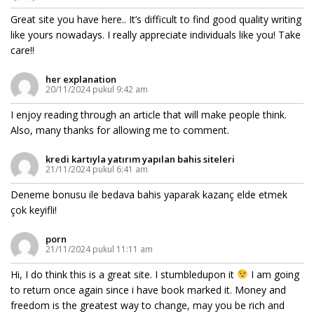
Great site you have here.. It’s difficult to find good quality writing
like yours nowadays. I really appreciate individuals like you! Take
care!!
her explanation
20/11/2024 pukul 9:42 am
I enjoy reading through an article that will make people think.
Also, many thanks for allowing me to comment.
kredi kartıyla yatırım yapılan bahis siteleri
21/11/2024 pukul 6:41 am
Deneme bonusu ile bedava bahis yaparak kazanç elde etmek
çok keyifli!
porn
21/11/2024 pukul 11:11 am
Hi, I do think this is a great site. I stumbledupon it
I am going
to return once again since i have book marked it. Money and
freedom is the greatest way to change, may you be rich and