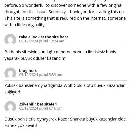
before. So wonderful to discover someone with a few original
thoughts on this issue. Seriously.. thank you for starting this up.
This site is something that is required on the internet, someone
with a little originality.
take a look at the site here
05/12/2024 pukul 12:24 am
Bu bahis sitesinin sunduğu deneme bonusu ile risksiz bahis
yaparak büyük ödüller kazandım!
blog here
05/12/2024 pukul 5:59 am
Yüksek bahislerle oynadığımda Wolf Gold slotu büyük kazançlar
sağlıyor!
güvenilir bet siteleri
05/12/2024 pukul 6:16 pm
Düşük bahislerle oynayarak Razor Shark’ta büyük kazançlar elde
etmek çok keyifli!