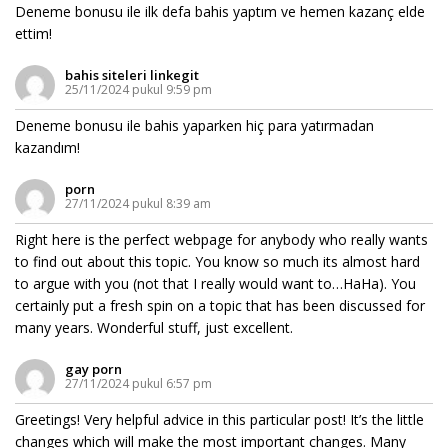
Deneme bonusu ile ilk defa bahis yaptım ve hemen kazanç elde
ettim!
bahis siteleri linkegit
25/11/2024 pukul 9:59 pm
Deneme bonusu ile bahis yaparken hiç para yatırmadan
kazandım!
porn
27/11/2024 pukul 8:39 am
Right here is the perfect webpage for anybody who really wants
to find out about this topic. You know so much its almost hard
to argue with you (not that I really would want to…HaHa). You
certainly put a fresh spin on a topic that has been discussed for
many years. Wonderful stuff, just excellent.
gay porn
27/11/2024 pukul 6:57 pm
Greetings! Very helpful advice in this particular post! It’s the little
changes which will make the most important changes. Many