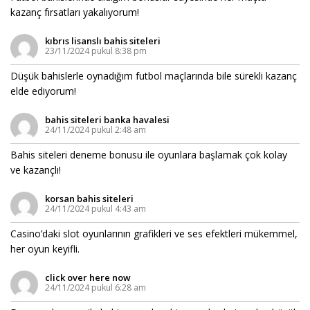
kazanç fırsatları yakalıyorum!
kıbrıs lisanslı bahis siteleri
23/11/2024 pukul 8:38 pm
Düşük bahislerle oynadığım futbol maçlarında bile sürekli kazanç
elde ediyorum!
bahis siteleri banka havalesi
24/11/2024 pukul 2:48 am
Bahis siteleri deneme bonusu ile oyunlara başlamak çok kolay
ve kazançlı!
korsan bahis siteleri
24/11/2024 pukul 4:43 am
Casino’daki slot oyunlarının grafikleri ve ses efektleri mükemmel,
her oyun keyifli.
click over here now
24/11/2024 pukul 6:28 am