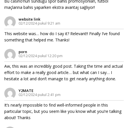
Bu casino’nun sunduğu spor bahis promosyonları, futbol
maçlarına bahis yaparken ekstra avantaj sağlıyor!
website link
02/12/2024 pukul 9:21 am
This website was… how do I say it? Relevant!! Finally I’ve found
something that helped me. Thanks!
porn
02/12/2024 pukul 12:20 pm
Aw, this was an incredibly good post. Taking the time and actual
effort to make a really good article… but what can I say… I
hesitate a lot and don’t manage to get nearly anything done.
Y2MATE
02/12/2024 pukul 2:41 pm
It’s nearly impossible to find well-informed people in this
particular topic, but you seem like you know what you’re talking
about! Thanks