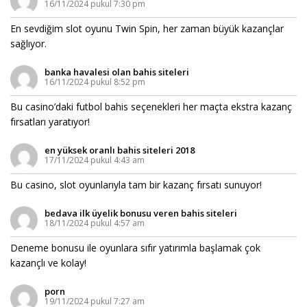
16/11/2024 pukul 7:30 pm
En sevdiğim slot oyunu Twin Spin, her zaman büyük kazançlar
sağlıyor.
banka havalesi olan bahis siteleri
16/11/2024 pukul 8:52 pm
Bu casino’daki futbol bahis seçenekleri her maçta ekstra kazanç
fırsatları yaratıyor!
en yüksek oranlı bahis siteleri 2018
17/11/2024 pukul 4:43 am
Bu casino, slot oyunlarıyla tam bir kazanç fırsatı sunuyor!
bedava ilk üyelik bonusu veren bahis siteleri
18/11/2024 pukul 4:57 am
Deneme bonusu ile oyunlara sıfır yatırımla başlamak çok
kazançlı ve kolay!
porn
19/11/2024 pukul 7:27 am