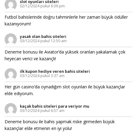
slot oyunları siteleri
02/12/2024 pukul 6:09 pm
Futbol bahislerinde doğru tahminlerle her zaman büyük ödüller
kazanıyorum!
yasak olan bahis siteleri
03/12/2024 pukul 12:50 am
Deneme bonusu ile Aviator’da yüksek oranları yakalamak çok
heyecan verici ve kazançlı!
ilk kupon hediye veren bahis siteleri
03/12/2024 pukul 3:37 am
Her gün casino’da oynadığım slot oyunları ile büyük kazançlar
elde ediyorum.
kaçak bahis siteleri para veriyor mu
03/12/2024 pukul 6:57 am
Deneme bonusu ile bahis yapmak riske girmeden büyük
kazançlar elde etmenin en iyi yolu!