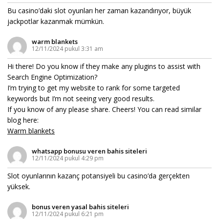
Bu casino’daki slot oyunları her zaman kazandırıyor, büyük
jackpotlar kazanmak mümkün.
warm blankets
12/11/2024 pukul 3:31 am
Hi there! Do you know if they make any plugins to assist with
Search Engine Optimization?
I’m trying to get my website to rank for some targeted
keywords but I’m not seeing very good results.
If you know of any please share. Cheers! You can read similar
blog here:
Warm blankets
whatsapp bonusu veren bahis siteleri
12/11/2024 pukul 4:29 pm
Slot oyunlarının kazanç potansiyeli bu casino’da gerçekten
yüksek.
bonus veren yasal bahis siteleri
12/11/2024 pukul 6:21 pm