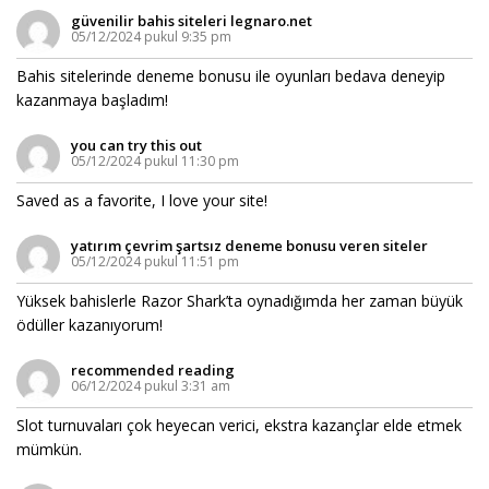
güvenilir bahis siteleri legnaro.net
05/12/2024 pukul 9:35 pm
Bahis sitelerinde deneme bonusu ile oyunları bedava deneyip
kazanmaya başladım!
you can try this out
05/12/2024 pukul 11:30 pm
Saved as a favorite, I love your site!
yatırım çevrim şartsız deneme bonusu veren siteler
05/12/2024 pukul 11:51 pm
Yüksek bahislerle Razor Shark’ta oynadığımda her zaman büyük
ödüller kazanıyorum!
recommended reading
06/12/2024 pukul 3:31 am
Slot turnuvaları çok heyecan verici, ekstra kazançlar elde etmek
mümkün.