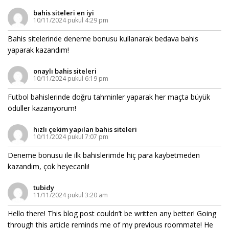
bahis siteleri en iyi
10/11/2024 pukul 4:29 pm
Bahis sitelerinde deneme bonusu kullanarak bedava bahis
yaparak kazandım!
onaylı bahis siteleri
10/11/2024 pukul 6:19 pm
Futbol bahislerinde doğru tahminler yaparak her maçta büyük
ödüller kazanıyorum!
hızlı çekim yapılan bahis siteleri
10/11/2024 pukul 7:07 pm
Deneme bonusu ile ilk bahislerimde hiç para kaybetmeden
kazandım, çok heyecanlı!
tubidy
11/11/2024 pukul 3:20 am
Hello there! This blog post couldn’t be written any better! Going
through this article reminds me of my previous roommate! He