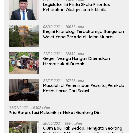
Legislator Ini Minta Skala Prioritas
Kebutuhan Oksigen untuk Medis
02/10/2021
16627 Lihat
Begini Kronologi Terbakarnya Bangunan
Walet Yang Berada di Jalan Muara
Tuhup
11/09/2021
12830 Lihat
Geger, Warga Hungan Ditemukan
Membusuk di Rumah
21/07/2021
10718 Lihat
Masalah di Penerimaan Peserta, Pemkab
Kotim Harus Cari Solusi
05/07/2022
10302 Lihat
Pria Berprofesi Mekanik Ini Nekat Gantung Diri
29/06/2021
9990 Lihat
Cium Bau Tak Sedap, Ternyata Seorang