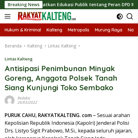
Langsung
, Tingkatkan Edukasi Publik tentang Peran DPD RI
Breaking News
Masu
ke
konten
Hukum & Kriminal
Kalteng
Metropolis
Murung Raya
Nasi
Beranda
Kalteng
Lintas Kalteng
Lintas Kalteng
Antisipasi Penimbunan Minyak
Goreng, Anggota Polsek Tanah
Siang Kunjungi Toko Sembako
Redaksi
26/03/2022
PURUK CAHU, RAKYATKALTENG. com –
Sesuai arahan
Kepolisian Republik Indonesia (Kapolri) Jenderal Polisi
Drs. Listyo Sigit Prabowo, M.Si., kepada seluruh jajaran,