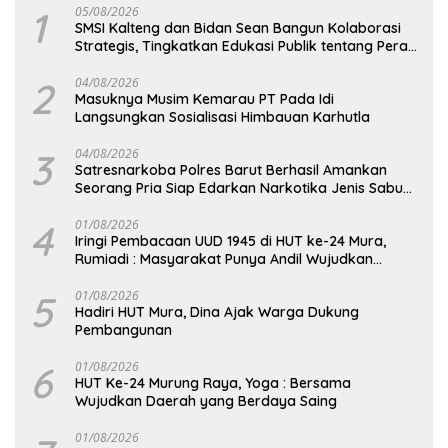
1
05/08/2026
SMSI Kalteng dan Bidan Sean Bangun Kolaborasi
Strategis, Tingkatkan Edukasi Publik tentang Peran
DPD RI
2
04/08/2026
Masuknya Musim Kemarau PT Pada Idi
Langsungkan Sosialisasi Himbauan Karhutla
3
04/08/2026
Satresnarkoba Polres Barut Berhasil Amankan
Seorang Pria Siap Edarkan Narkotika Jenis Sabu
Seberat 5,05 Gram
4
01/08/2026
Iringi Pembacaan UUD 1945 di HUT ke-24 Mura,
Rumiadi : Masyarakat Punya Andil Wujudkan
Pembangunan yang Lebih Besar
5
01/08/2026
Hadiri HUT Mura, Dina Ajak Warga Dukung
Pembangunan
6
01/08/2026
HUT Ke-24 Murung Raya, Yoga : Bersama
Wujudkan Daerah yang Berdaya Saing
01/08/2026