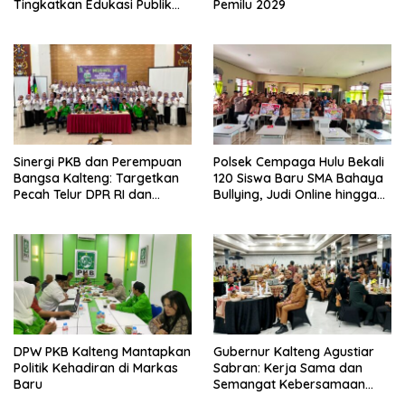
Tingkatkan Edukasi Publik
Pemilu 2029
tentang Peran DPD RI
Sinergi PKB dan Perempuan
Polsek Cempaga Hulu Bekali
Bangsa Kalteng: Targetkan
120 Siswa Baru SMA Bahaya
Pecah Telur DPR RI dan
Bullying, Judi Online hingga
Kuasai Legislatif 2029
Narkoba
DPW PKB Kalteng Mantapkan
Gubernur Kalteng Agustiar
Politik Kehadiran di Markas
Sabran: Kerja Sama dan
Baru
Semangat Kebersamaan
Merupakan Keberhasilan