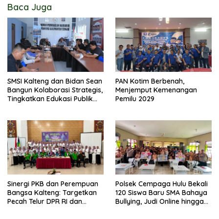
Baca Juga
SMSI Kalteng dan Bidan Sean
PAN Kotim Berbenah,
Bangun Kolaborasi Strategis,
Menjemput Kemenangan
Tingkatkan Edukasi Publik
Pemilu 2029
tentang Peran DPD RI
Sinergi PKB dan Perempuan
Polsek Cempaga Hulu Bekali
Bangsa Kalteng: Targetkan
120 Siswa Baru SMA Bahaya
Pecah Telur DPR RI dan
Bullying, Judi Online hingga
Kuasai Legislatif 2029
Narkoba