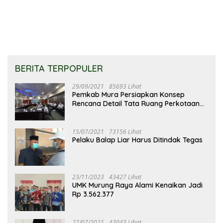
Pembangunan
BERITA TERPOPULER
29/09/2021
85693 Lihat
Pemkab Mura Persiapkan Konsep
Rencana Detail Tata Ruang Perkotaan
Puruk Cahu
15/07/2021
73156 Lihat
Pelaku Balap Liar Harus Ditindak Tegas
23/11/2023
43427 Lihat
UMK Murung Raya Alami Kenaikan Jadi
Rp 3.562.377
27/07/2021
43043 Lihat