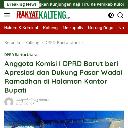
Langsung
angsungkan Kunjungan Kaji Tiru Ke Pemkab Kulon Progo
Breaking News
ke
konten
Hukum & Kriminal
Kalteng
Metropolis
Murung Raya
Nasi
Beranda
Kalteng
DPRD Barito Utara
DPRD Barito Utara
Anggota Komisi I DPRD Barut beri
Apresiasi dan Dukung Pasar Wadai
Ramadhan di Halaman Kantor
Bupati
Rakyatkalteng Batara
02/03/2025