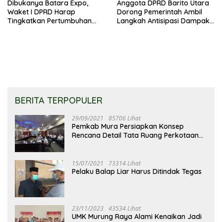
Dibukanya Batara Expo,
Anggota DPRD Barito Utara
Waket I DPRD Harap
Dorong Pemerintah Ambil
Tingkatkan Pertumbuhan
Langkah Antisipasi Dampak
Perekonomian UKM
PHK Sektor Tambang
BERITA TERPOPULER
29/09/2021
85706 Lihat
Pemkab Mura Persiapkan Konsep
Rencana Detail Tata Ruang Perkotaan
Puruk Cahu
15/07/2021
73314 Lihat
Pelaku Balap Liar Harus Ditindak Tegas
23/11/2023
43534 Lihat
UMK Murung Raya Alami Kenaikan Jadi