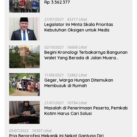
Rp 3.562.377
27/07/2021
43317 Lihat
Legislator Ini Minta Skala Prioritas
Kebutuhan Oksigen untuk Medis
02/10/2021
16668 Lihat
Begini Kronologi Terbakarnya Bangunan
Walet Yang Berada di Jalan Muara
Tuhup
11/09/2021
12862 Lihat
Geger, Warga Hungan Ditemukan
Membusuk di Rumah
21/07/2021
10794 Lihat
Masalah di Penerimaan Peserta, Pemkab
Kotim Harus Cari Solusi
05/07/2022
10307 Lihat
Pria Berprofesi Mekanik Ini Nekat Gantung Diri