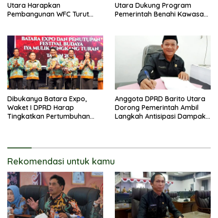
Utara Harapkan
Utara Dukung Program
Pembangunan WFC Turut
Pemerintah Benahi Kawasan
Bantu Kembangkan UMKM
Kumuh
Dibukanya Batara Expo,
Anggota DPRD Barito Utara
Waket I DPRD Harap
Dorong Pemerintah Ambil
Tingkatkan Pertumbuhan
Langkah Antisipasi Dampak
Perekonomian UKM
PHK Sektor Tambang
Rekomendasi untuk kamu