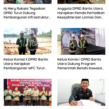
Hj Mery Rukaini Tegaskan
Anggota DPRD Barito Utara
DPRD Turut Dukung
Harapkan Pemda Perhatikan
Pembangunan Infrastruktur
Kesejahteraan Linmas Dan
Guna Pertumbuhan Ekonomi
Kader Posyandu Kelurahan
Daerah
Lanjas
Ketua Komisi II DPRD Barito
Ketua Komisi I DPRD Barito
Utara Harapkan
Utara Dukung Program
Pembangunan WFC Turut
Pemerintah Benahi Kawasan
Bantu Kembangkan UMKM
Kumuh