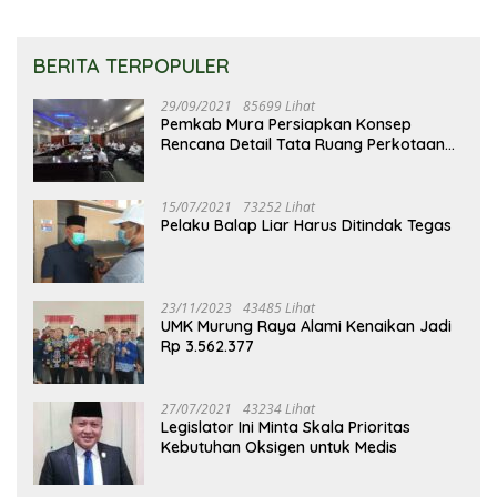
BERITA TERPOPULER
29/09/2021
85699 Lihat
Pemkab Mura Persiapkan Konsep
Rencana Detail Tata Ruang Perkotaan
Puruk Cahu
15/07/2021
73252 Lihat
Pelaku Balap Liar Harus Ditindak Tegas
23/11/2023
43485 Lihat
UMK Murung Raya Alami Kenaikan Jadi
Rp 3.562.377
27/07/2021
43234 Lihat
Legislator Ini Minta Skala Prioritas
Kebutuhan Oksigen untuk Medis