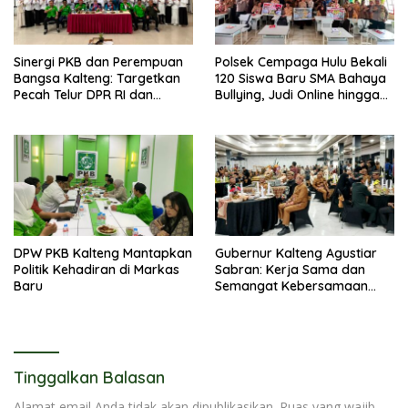
Sinergi PKB dan Perempuan
Polsek Cempaga Hulu Bekali
Bangsa Kalteng: Targetkan
120 Siswa Baru SMA Bahaya
Pecah Telur DPR RI dan
Bullying, Judi Online hingga
Kuasai Legislatif 2029
Narkoba
DPW PKB Kalteng Mantapkan
Gubernur Kalteng Agustiar
Politik Kehadiran di Markas
Sabran: Kerja Sama dan
Baru
Semangat Kebersamaan
Merupakan Keberhasilan
Pembangunan
Tinggalkan Balasan
Alamat email Anda tidak akan dipublikasikan.
Ruas yang wajib