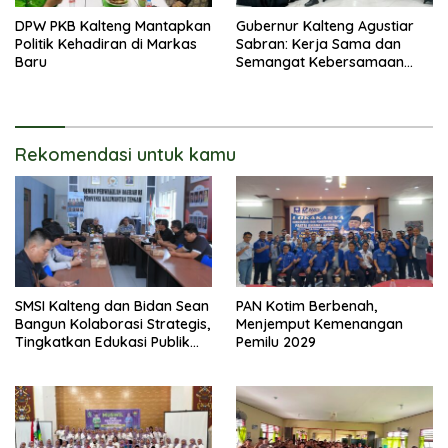
DPW PKB Kalteng Mantapkan
Gubernur Kalteng Agustiar
Politik Kehadiran di Markas
Sabran: Kerja Sama dan
Baru
Semangat Kebersamaan
Merupakan Keberhasilan
Pembangunan
Rekomendasi untuk kamu
SMSI Kalteng dan Bidan Sean
PAN Kotim Berbenah,
Bangun Kolaborasi Strategis,
Menjemput Kemenangan
Tingkatkan Edukasi Publik
Pemilu 2029
tentang Peran DPD RI