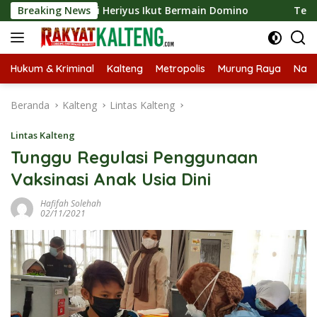
Langsung
6, Bupati Heriyus Ikut Bermain Domino
Breaking News
Tekan Stuntin
ke
konten
Hukum & Kriminal
Kalteng
Metropolis
Murung Raya
Nasi
Beranda
Kalteng
Lintas Kalteng
Lintas Kalteng
Tunggu Regulasi Penggunaan
Vaksinasi Anak Usia Dini
Hafifah Solehah
02/11/2021