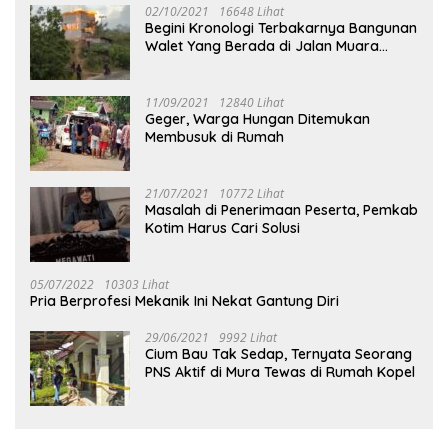
02/10/2021
16648 Lihat
Begini Kronologi Terbakarnya Bangunan
Walet Yang Berada di Jalan Muara
Tuhup
11/09/2021
12840 Lihat
Geger, Warga Hungan Ditemukan
Membusuk di Rumah
21/07/2021
10772 Lihat
Masalah di Penerimaan Peserta, Pemkab
Kotim Harus Cari Solusi
05/07/2022
10303 Lihat
Pria Berprofesi Mekanik Ini Nekat Gantung Diri
29/06/2021
9992 Lihat
Cium Bau Tak Sedap, Ternyata Seorang
PNS Aktif di Mura Tewas di Rumah Kopel