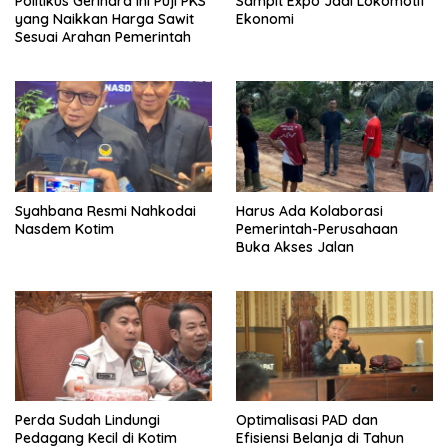
Politikus Gerindra Ini Puji PKS
Sampit Expo Jadi Lokomotif
yang Naikkan Harga Sawit
Ekonomi
Sesuai Arahan Pemerintah
Syahbana Resmi Nahkodai
Harus Ada Kolaborasi
Nasdem Kotim
Pemerintah-Perusahaan
Buka Akses Jalan
Perda Sudah Lindungi
Optimalisasi PAD dan
Pedagang Kecil di Kotim
Efisiensi Belanja di Tahun