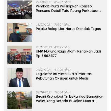
29/09/2021
85702 Lihat
Pemkab Mura Persiapkan Konsep
Rencana Detail Tata Ruang Perkotaan
Puruk Cahu
15/07/2021
73301 Lihat
Pelaku Balap Liar Harus Ditindak Tegas
23/11/2023
43525 Lihat
UMK Murung Raya Alami Kenaikan Jadi
Rp 3.562.377
27/07/2021
43295 Lihat
Legislator Ini Minta Skala Prioritas
Kebutuhan Oksigen untuk Medis
02/10/2021
16664 Lihat
Begini Kronologi Terbakarnya Bangunan
Walet Yang Berada di Jalan Muara
Tuhup