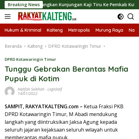
Langsung
ut Langsungkan Kunjungan Kaji Tiru Ke Pemkab Kulon Progo
Breaking News
ke
konten
Hukum & Kriminal
Kalteng
Metropolis
Murung Raya
Nasi
Beranda
Kalteng
DPRD Kotawaringin Timur
DPRD Kotawaringin Timur
Tunggu Gebrakan Berantas Mafia
Pupuk di Kotim
Hafifah Solehah
-
Legislatif
14/01/2022
SAMPIT, RAKYATKALTENG.com –
Ketua Fraksi PKB
DPRD Kotawaringin Timur, M Abadi mendukung
langkah yang diintruksikan Jaksa Agung kepada
seluruh jajaran kejaksaan seluruh wilayah untuk
memberantas mafia pupuk.