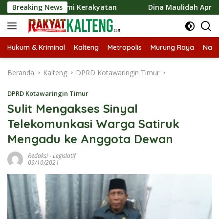
Langsung
an Ekonomi Kerakyatan
Breaking News
Dina Maulidah Apresiasi Festiv
ke
konten
Hukum & Kriminal
Kalteng
Metropolis
Murung Raya
Nasi
Beranda
Kalteng
DPRD Kotawaringin Timur
DPRD Kotawaringin Timur
Sulit Mengakses Sinyal
Telekomunkasi Warga Satiruk
Mengadu ke Anggota Dewan
Redaksi
-
Legislatif
09/10/2021