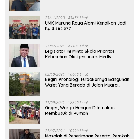
23/11/2023
43458 Lihat
UMK Murung Raya Alami Kenaikan Jadi
Rp 3.562.377
27/07/2021
43104 Lihat
Legislator Ini Minta Skala Prioritas
Kebutuhan Oksigen untuk Medis
02/10/2021
16640 Lihat
Begini Kronologi Terbakarnya Bangunan
Walet Yang Berada di Jalan Muara
Tuhup
11/09/2021
12840 Lihat
Geger, Warga Hungan Ditemukan
Membusuk di Rumah
21/07/2021
10720 Lihat
Masalah di Penerimaan Peserta, Pemkab