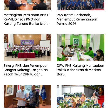
Matangkan Persiapan BBKT
PAN Kotim Berbenah,
Ke-VII, Dinsos PMD dan
Menjemput Kemenangan
Karang Taruna Barito Utara
Pemilu 2029
Langsungkan Rapat
Koordinasi
Sinergi PKB dan Perempuan
DPW PKB Kalteng Mantapkan
Bangsa Kalteng: Targetkan
Politik Kehadiran di Markas
Pecah Telur DPR RI dan
Baru
Kuasai Legislatif 2029