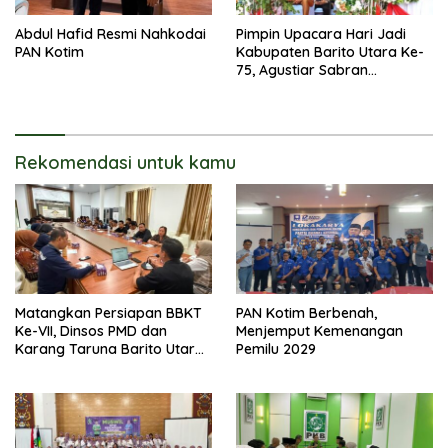
Abdul Hafid Resmi Nahkodai
Pimpin Upacara Hari Jadi
PAN Kotim
Kabupaten Barito Utara Ke-
75, Agustiar Sabran
Sampaikan Potensi Strategis
Pemda Terdekat IKN
Rekomendasi untuk kamu
Matangkan Persiapan BBKT
PAN Kotim Berbenah,
Ke-VII, Dinsos PMD dan
Menjemput Kemenangan
Karang Taruna Barito Utara
Pemilu 2029
Langsungkan Rapat
Koordinasi