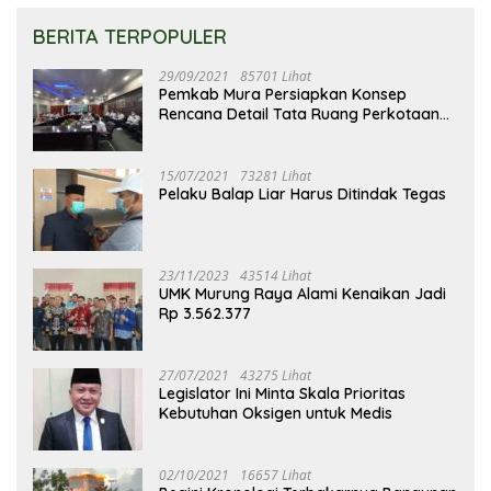
BERITA TERPOPULER
29/09/2021
85701 Lihat
Pemkab Mura Persiapkan Konsep
Rencana Detail Tata Ruang Perkotaan
Puruk Cahu
15/07/2021
73281 Lihat
Pelaku Balap Liar Harus Ditindak Tegas
23/11/2023
43514 Lihat
UMK Murung Raya Alami Kenaikan Jadi
Rp 3.562.377
27/07/2021
43275 Lihat
Legislator Ini Minta Skala Prioritas
Kebutuhan Oksigen untuk Medis
02/10/2021
16657 Lihat