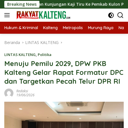
Langsung
ungkan Kunjungan Kaji Tiru Ke Pemkab Kulon Progo
Breaking News
Lan
ke
konten
Hukum & Kriminal
Kalteng
Metropolis
Murung Raya
Nasi
Beranda
LINTAS KALTENG
LINTAS KALTENG
,
Politika
Menuju Pemilu 2029, DPW PKB
Kalteng Gelar Rapat Formatur DPC
dan Targetkan Pecah Telur DPR RI
Redaksi
19/06/2026