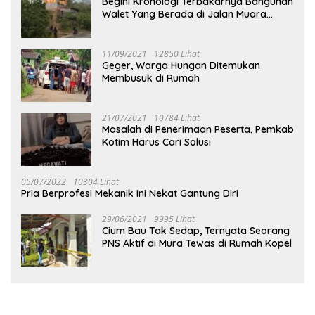
Begini Kronologi Terbakarnya Bangunan
Walet Yang Berada di Jalan Muara
Tuhup
11/09/2021
12850 Lihat
Geger, Warga Hungan Ditemukan
Membusuk di Rumah
21/07/2021
10784 Lihat
Masalah di Penerimaan Peserta, Pemkab
Kotim Harus Cari Solusi
05/07/2022
10304 Lihat
Pria Berprofesi Mekanik Ini Nekat Gantung Diri
29/06/2021
9995 Lihat
Cium Bau Tak Sedap, Ternyata Seorang
PNS Aktif di Mura Tewas di Rumah Kopel