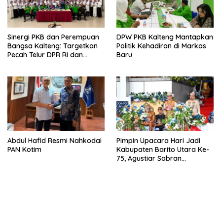
Sinergi PKB dan Perempuan
DPW PKB Kalteng Mantapkan
Bangsa Kalteng: Targetkan
Politik Kehadiran di Markas
Pecah Telur DPR RI dan
Baru
Kuasai Legislatif 2029
Abdul Hafid Resmi Nahkodai
Pimpin Upacara Hari Jadi
PAN Kotim
Kabupaten Barito Utara Ke-
75, Agustiar Sabran
Sampaikan Potensi Strategis
Pemda Terdekat IKN