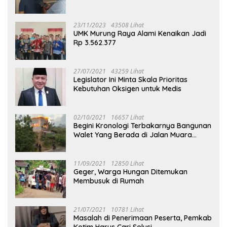
23/11/2023
43508 Lihat
UMK Murung Raya Alami Kenaikan Jadi
Rp 3.562.377
27/07/2021
43259 Lihat
Legislator Ini Minta Skala Prioritas
Kebutuhan Oksigen untuk Medis
02/10/2021
16657 Lihat
Begini Kronologi Terbakarnya Bangunan
Walet Yang Berada di Jalan Muara
Tuhup
11/09/2021
12850 Lihat
Geger, Warga Hungan Ditemukan
Membusuk di Rumah
21/07/2021
10781 Lihat
Masalah di Penerimaan Peserta, Pemkab