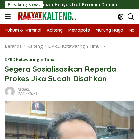
Langsung
 2026, Bupati Heriyus Ikut Bermain Domino
Breaking News
Tekan Stun
ke
konten
Hukum & Kriminal
Kalteng
Metropolis
Murung Raya
Nasi
Beranda
Kalteng
DPRD Kotawaringin Timur
DPRD Kotawaringin Timur
Segera Sosialisasikan Reperda
Prokes Jika Sudah Disahkan
Redaksi
27/07/2021