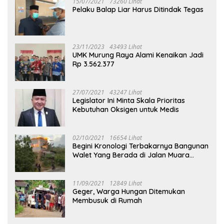
15/07/2021
73260 Lihat
Pelaku Balap Liar Harus Ditindak Tegas
23/11/2023
43493 Lihat
UMK Murung Raya Alami Kenaikan Jadi
Rp 3.562.377
27/07/2021
43247 Lihat
Legislator Ini Minta Skala Prioritas
Kebutuhan Oksigen untuk Medis
02/10/2021
16654 Lihat
Begini Kronologi Terbakarnya Bangunan
Walet Yang Berada di Jalan Muara
Tuhup
11/09/2021
12849 Lihat
Geger, Warga Hungan Ditemukan
Membusuk di Rumah