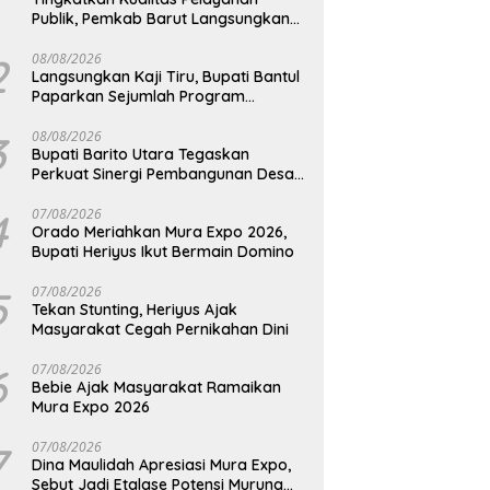
Publik, Pemkab Barut Langsungkan
Kunjungan Kaji Tiru Ke Pemkab Kulon
Progo
2
08/08/2026
Langsungkan Kaji Tiru, Bupati Bantul
Paparkan Sejumlah Program
Unggulan Kepada Pemkab Barut
3
08/08/2026
Bupati Barito Utara Tegaskan
Perkuat Sinergi Pembangunan Desa
dan Kelurahan Serta Kesiapan
Hadapi Potensi Karhutla
4
07/08/2026
Orado Meriahkan Mura Expo 2026,
Bupati Heriyus Ikut Bermain Domino
5
07/08/2026
Tekan Stunting, Heriyus Ajak
Masyarakat Cegah Pernikahan Dini
6
07/08/2026
Bebie Ajak Masyarakat Ramaikan
Mura Expo 2026
7
07/08/2026
Dina Maulidah Apresiasi Mura Expo,
Sebut Jadi Etalase Potensi Murung