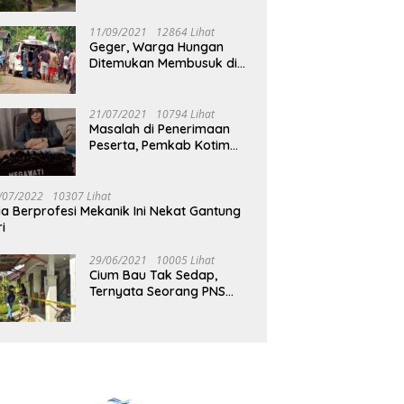
Jalan Muara Tuhup
11/09/2021
12864 Lihat
Geger, Warga Hungan
Ditemukan Membusuk di
Rumah
21/07/2021
10794 Lihat
Masalah di Penerimaan
Peserta, Pemkab Kotim
Harus Cari Solusi
/07/2022
10307 Lihat
ia Berprofesi Mekanik Ini Nekat Gantung
ri
29/06/2021
10005 Lihat
Cium Bau Tak Sedap,
Ternyata Seorang PNS
Aktif di Mura Tewas di
Rumah Kopel