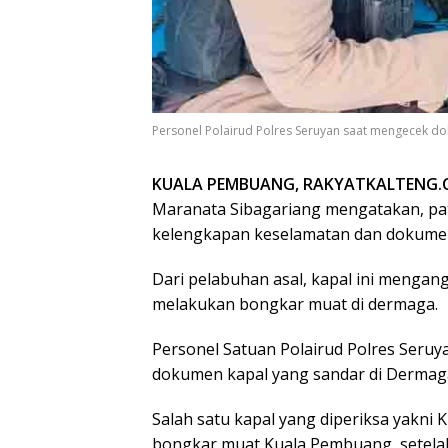
Personel Polairud Polres Seruyan saat mengecek d
KUALA PEMBUANG, RAKYATKALTENG.
Maranata Sibagariang mengatakan, patr
kelengkapan keselamatan dan dokumen 
Dari pelabuhan asal, kapal ini menga
melakukan bongkar muat di dermaga.
Personel Satuan Polairud Polres Ser
dokumen kapal yang sandar di Dermag
Salah satu kapal yang diperiksa yakni
bongkar muat Kuala Pembuang, setelah