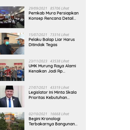
29/09/2021
85706 Lihat
Pemkab Mura Persiapkan
Konsep Rencana Detail
Tata Ruang Perkotaan
Puruk Cahu
15/07/2021
73316 Lihat
Pelaku Balap Liar Harus
Ditindak Tegas
23/11/2023
43538 Lihat
UMK Murung Raya Alami
Kenaikan Jadi Rp
3.562.377
27/07/2021
43319 Lihat
Legislator Ini Minta Skala
Prioritas Kebutuhan
Oksigen untuk Medis
02/10/2021
16668 Lihat
Begini Kronologi
Terbakarnya Bangunan
Walet Yang Berada di