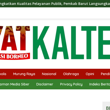
layanan Publik, Pemkab Barut Langsungkan Kunjungan Kaji Tir
olis
Murung Raya
Nasional
Olahraga
Opini
Pendi
oman Media Siber
Disclaimer
Privacy Policy
Indeks Berit
B