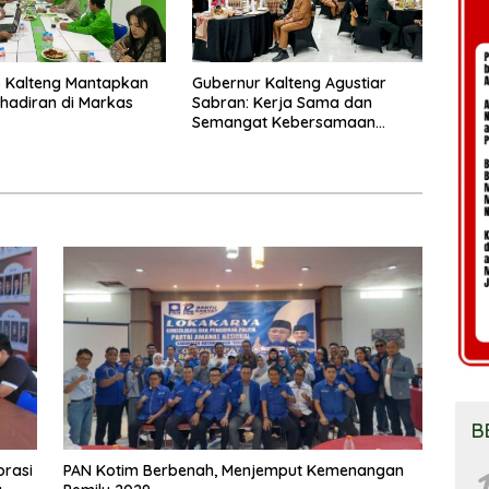
 Kalteng Mantapkan
Gubernur Kalteng Agustiar
Kehadiran di Markas
Sabran: Kerja Sama dan
Semangat Kebersamaan
Merupakan Keberhasilan
Pembangunan
B
orasi
PAN Kotim Berbenah, Menjemput Kemenangan
1