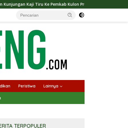
u Ke Pemkab Kulon Progo
Langsungkan Kaji Tiru, Bupa
dikan
Peristiwa
Lainnya
a
ERITA TERPOPULER