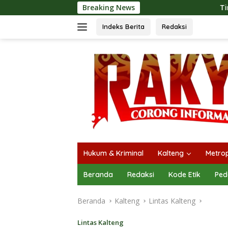
Langsung
Breaking News
Tingkatkan Kualitas Pe
ke
konten
Indeks Berita
Redaksi
Hukum & Kriminal
Kalteng
Metrop
Beranda
Redaksi
Kode Etik
Ped
Beranda
Kalteng
Lintas Kalteng
Lintas Kalteng