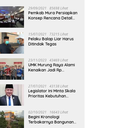
29/09/2021
85698 Lihat
Pemkab Mura Persiapkan
Konsep Rencana Detail
Tata Ruang Perkotaan
Puruk Cahu
15/07/2021
73215 Lihat
Pelaku Balap Liar Harus
Ditindak Tegas
23/11/2023
43469 Lihat
UMK Murung Raya Alami
Kenaikan Jadi Rp
3.562.377
27/07/2021
43138 Lihat
Legislator Ini Minta Skala
Prioritas Kebutuhan
Oksigen untuk Medis
02/10/2021
16643 Lihat
Begini Kronologi
Terbakarnya Bangunan
Walet Yang Berada di