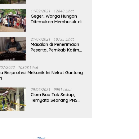
Jalan Muara Tuhup
11/09/2021
12840 Lihat
Geger, Warga Hungan
Ditemukan Membusuk di
Rumah
21/07/2021
10735 Lihat
Masalah di Penerimaan
Peserta, Pemkab Kotim
Harus Cari Solusi
/07/2022
10303 Lihat
ia Berprofesi Mekanik Ini Nekat Gantung
ri
29/06/2021
9991 Lihat
Cium Bau Tak Sedap,
Ternyata Seorang PNS
Aktif di Mura Tewas di
Rumah Kopel