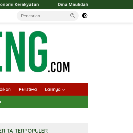
Dina Maulidah Apresiasi Festival Jajanan Tempo Dulu, Do
dikan
Peristiwa
Lainnya
a
ERITA TERPOPULER