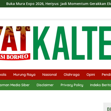
2026, Heriyus: Jadi Momentum Gerakkan Ekonomi Kerakyatan
olis
Murung Raya
Nasional
Olahraga
Opini
Pendi
oman Media Siber
Disclaimer
Privacy Policy
Indeks Berit
B