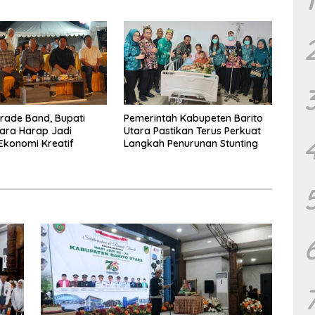
at Perkuat Persatuan
Terus Tingkatkan Pembinaan
un Daerah
UMKM
arade Band, Bupati
Pemerintah Kabupeten Barito
tara Harap Jadi
Utara Pastikan Terus Perkuat
Ekonomi Kreatif
Langkah Penurunan Stunting