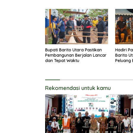
Barito Utara Resmi Lounching
Masyarak
SIP Pintar
Membang
Bupati Barito Utara Pastikan
Hadiri P
Pembangunan Berjalan Lancar
Barito U
dan Tepat Waktu
Peluang 
Rekomendasi untuk kamu