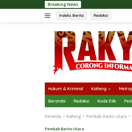
Langsung
Breaking News
Buka Mura Expo 
ke
konten
Indeks Berita
Redaksi
Hukum & Kriminal
Kalteng
Metrop
Beranda
Redaksi
Kode Etik
Ped
Beranda
Kalteng
Pemkab Barito Utara
Pemkab Barito Utara