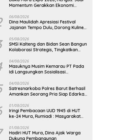
Momentum Gerakkan Ekonomi
Kerakyatan
2
06/08/2026
Dina Maulidah Apresiasi Festival
Jajanan Tempo Dulu, Dorong Kuliner
Tradisional Tetap Lestari
3
05/08/2026
SMSI Kalteng dan Bidan Sean Bangun
Kolaborasi Strategis, Tingkatkan
Edukasi Publik tentang Peran DPD RI
4
04/08/2026
Masuknya Musim Kemarau PT Pada
Idi Langsungkan Sosialisasi
Himbauan Karhutla
5
04/08/2026
Satresnarkoba Polres Barut Berhasil
Amankan Seorang Pria Siap Edarkan
Narkotika Jenis Sabu Seberat 5,05
Gram
6
01/08/2026
Iringi Pembacaan UUD 1945 di HUT
ke-24 Mura, Rumiadi : Masyarakat
Punya Andil Wujudkan Pembangunan
yang Lebih Besar
7
01/08/2026
Hadiri HUT Mura, Dina Ajak Warga
Dukung Pembangunan