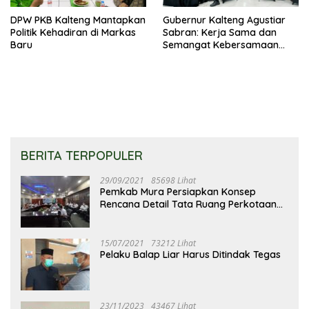
DPW PKB Kalteng Mantapkan
Gubernur Kalteng Agustiar
Politik Kehadiran di Markas
Sabran: Kerja Sama dan
Baru
Semangat Kebersamaan
Merupakan Keberhasilan
Pembangunan
BERITA TERPOPULER
29/09/2021
85698 Lihat
Pemkab Mura Persiapkan Konsep
Rencana Detail Tata Ruang Perkotaan
Puruk Cahu
15/07/2021
73212 Lihat
Pelaku Balap Liar Harus Ditindak Tegas
23/11/2023
43467 Lihat