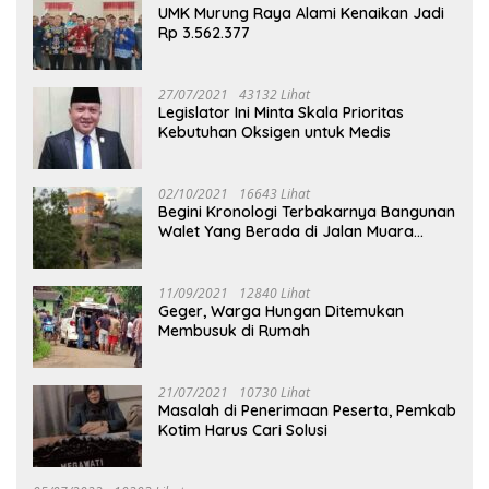
UMK Murung Raya Alami Kenaikan Jadi
Rp 3.562.377
27/07/2021
43132 Lihat
Legislator Ini Minta Skala Prioritas
Kebutuhan Oksigen untuk Medis
02/10/2021
16643 Lihat
Begini Kronologi Terbakarnya Bangunan
Walet Yang Berada di Jalan Muara
Tuhup
11/09/2021
12840 Lihat
Geger, Warga Hungan Ditemukan
Membusuk di Rumah
21/07/2021
10730 Lihat
Masalah di Penerimaan Peserta, Pemkab
Kotim Harus Cari Solusi