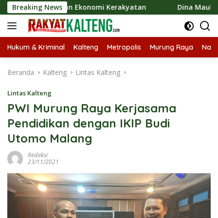
Langsung
Gerakkan Ekonomi Kerakyatan
Breaking News
Dina Maulidah Apresiasi F
ke
konten
Hukum & Kriminal
Kalteng
Metropolis
Murung Raya
Nasi
Beranda
Kalteng
Lintas Kalteng
Lintas Kalteng
PWI Murung Raya Kerjasama
Pendidikan dengan IKIP Budi
Utomo Malang
Redaksi
23/11/2021