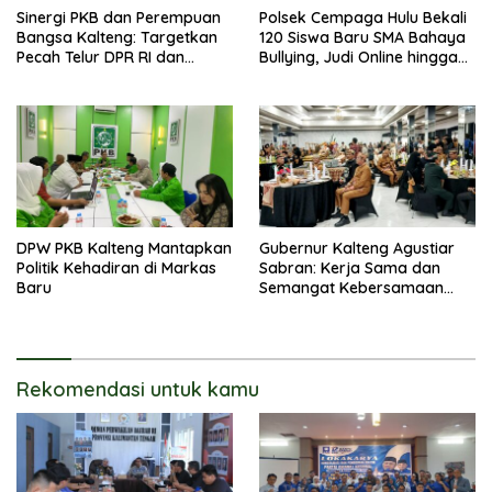
Sinergi PKB dan Perempuan
Polsek Cempaga Hulu Bekali
Bangsa Kalteng: Targetkan
120 Siswa Baru SMA Bahaya
Pecah Telur DPR RI dan
Bullying, Judi Online hingga
Kuasai Legislatif 2029
Narkoba
DPW PKB Kalteng Mantapkan
Gubernur Kalteng Agustiar
Politik Kehadiran di Markas
Sabran: Kerja Sama dan
Baru
Semangat Kebersamaan
Merupakan Keberhasilan
Pembangunan
Rekomendasi untuk kamu