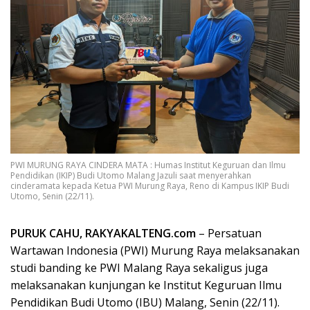
PWI MURUNG RAYA CINDERA MATA : Humas Institut Keguruan dan Ilmu
Pendidikan (IKIP) Budi Utomo Malang Jazuli saat menyerahkan
cinderamata kepada Ketua PWI Murung Raya, Reno di Kampus IKIP Budi
Utomo, Senin (22/11).
PURUK CAHU, RAKYAKALTENG.com
– Persatuan
Wartawan Indonesia (PWI) Murung Raya melaksanakan
studi banding ke PWI Malang Raya sekaligus juga
melaksanakan kunjungan ke Institut Keguruan Ilmu
Pendidikan Budi Utomo (IBU) Malang, Senin (22/11).