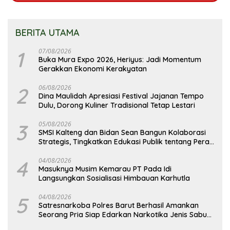
BERITA UTAMA
1
07/08/2026
Buka Mura Expo 2026, Heriyus: Jadi Momentum
Gerakkan Ekonomi Kerakyatan
2
06/08/2026
Dina Maulidah Apresiasi Festival Jajanan Tempo
Dulu, Dorong Kuliner Tradisional Tetap Lestari
3
05/08/2026
SMSI Kalteng dan Bidan Sean Bangun Kolaborasi
Strategis, Tingkatkan Edukasi Publik tentang Peran
DPD RI
4
04/08/2026
Masuknya Musim Kemarau PT Pada Idi
Langsungkan Sosialisasi Himbauan Karhutla
5
04/08/2026
Satresnarkoba Polres Barut Berhasil Amankan
Seorang Pria Siap Edarkan Narkotika Jenis Sabu
Seberat 5,05 Gram