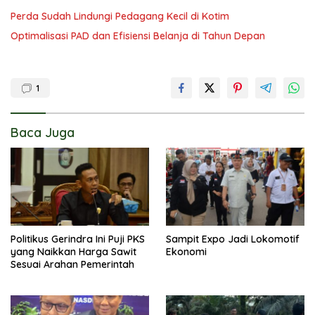
Perda Sudah Lindungi Pedagang Kecil di Kotim
Optimalisasi PAD dan Efisiensi Belanja di Tahun Depan
1
Baca Juga
Politikus Gerindra Ini Puji PKS
Sampit Expo Jadi Lokomotif
yang Naikkan Harga Sawit
Ekonomi
Sesuai Arahan Pemerintah