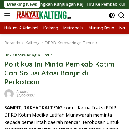
Langsung
t Langsungkan Kunjungan Kaji Tiru Ke Pemkab Kulon Progo
Breaking News
ke
konten
Hukum & Kriminal
Kalteng
Metropolis
Murung Raya
Nasi
Beranda
Kalteng
DPRD Kotawaringin Timur
DPRD Kotawaringin Timur
Politikus Ini Minta Pemkab Kotim
Cari Solusi Atasi Banjir di
Perkotaan
Redaksi
10/09/2021
SAMPIT, RAKYATKALTENG.com –
Ketua Fraksi PDIP
DPRD Kotim Modika Latifah Munawarah meminta
kepada pemerintah daerah mencari terobosan untuk