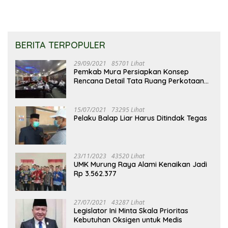
BERITA TERPOPULER
29/09/2021
85701 Lihat
Pemkab Mura Persiapkan Konsep
Rencana Detail Tata Ruang Perkotaan
Puruk Cahu
15/07/2021
73295 Lihat
Pelaku Balap Liar Harus Ditindak Tegas
23/11/2023
43520 Lihat
UMK Murung Raya Alami Kenaikan Jadi
Rp 3.562.377
27/07/2021
43287 Lihat
Legislator Ini Minta Skala Prioritas
Kebutuhan Oksigen untuk Medis