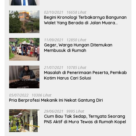
02/10/2021
16658 Lihat
Begini Kronologi Terbakarnya Bangunan
Walet Yang Berada di Jalan Muara
Tuhup
11/09/2021
12850 Lihat
Geger, Warga Hungan Ditemukan
Membusuk di Rumah
21/07/2021
10785 Lihat
Masalah di Penerimaan Peserta, Pemkab
Kotim Harus Cari Solusi
05/07/2022
10306 Lihat
Pria Berprofesi Mekanik Ini Nekat Gantung Diri
29/06/2021
9995 Lihat
Cium Bau Tak Sedap, Ternyata Seorang
PNS Aktif di Mura Tewas di Rumah Kopel