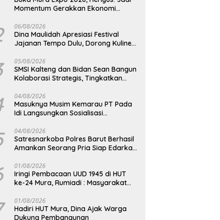
Momentum Gerakkan Ekonomi
Kerakyatan
2
06/08/2026
Dina Maulidah Apresiasi Festival
Jajanan Tempo Dulu, Dorong Kuliner
Tradisional Tetap Lestari
3
05/08/2026
SMSI Kalteng dan Bidan Sean Bangun
Kolaborasi Strategis, Tingkatkan
Edukasi Publik tentang Peran DPD RI
4
04/08/2026
Masuknya Musim Kemarau PT Pada
Idi Langsungkan Sosialisasi
Himbauan Karhutla
5
04/08/2026
Satresnarkoba Polres Barut Berhasil
Amankan Seorang Pria Siap Edarkan
Narkotika Jenis Sabu Seberat 5,05
Gram
6
01/08/2026
Iringi Pembacaan UUD 1945 di HUT
ke-24 Mura, Rumiadi : Masyarakat
Punya Andil Wujudkan Pembangunan
yang Lebih Besar
7
01/08/2026
Hadiri HUT Mura, Dina Ajak Warga
Dukung Pembangunan