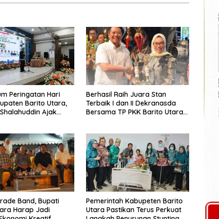
m Peringatan Hari
Berhasil Raih Juara Stan
upaten Barito Utara,
Terbaik I dan II Dekranasda
 Shalahuddin Ajak
Bersama TP PKK Barito Utara
at Perkuat Persatuan
Terus Tingkatkan Pembinaan
un Daerah
UMKM
arade Band, Bupati
Pemerintah Kabupeten Barito
tara Harap Jadi
Utara Pastikan Terus Perkuat
Ekonomi Kreatif
Langkah Penurunan Stunting