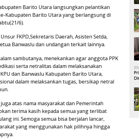
bupaten Barito Utara langsungkan pelantikan
se-Kabupaten Barito Utara yang berlangsung di
btu(21/6).
i Unsur FKPD,Sekretaris Daerah, Asisten Setda,
etua Banwaslu dan undangan terkait lainnya.
n dalam sambutanya, menekankan agar anggota PPK
 dedikasi serta netralitas dalam melaksanakan
05
Pr
 KPU dan Banwaslu Kabupaten Barito Utara,
Di
esional dalam melaksankan tugas, bersikap netral
pun.
 juga atas nama masyarakat dan Pemerintah
kan terima kasih kepada semua yang terlibat
ang ini. Semoga semua bisa berjalan lancar,
yarakat yang menggunakan hak pilihnya hingga
apnya.