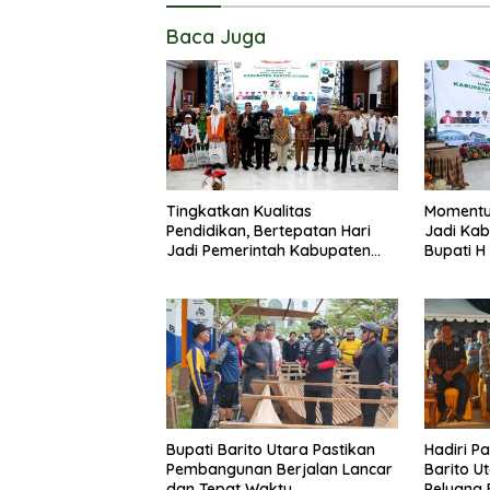
Baca Juga
Tingkatkan Kualitas
Momentu
Pendidikan, Bertepatan Hari
Jadi Kab
Jadi Pemerintah Kabupaten
Bupati H
Barito Utara Resmi Lounching
Masyarak
SIP Pintar
Membang
Bupati Barito Utara Pastikan
Hadiri P
Pembangunan Berjalan Lancar
Barito U
dan Tepat Waktu
Peluang 