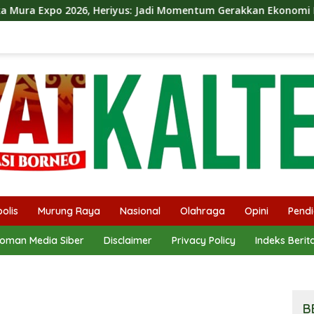
riyus: Jadi Momentum Gerakkan Ekonomi Kerakyatan
Di
olis
Murung Raya
Nasional
Olahraga
Opini
Pendi
oman Media Siber
Disclaimer
Privacy Policy
Indeks Berit
B