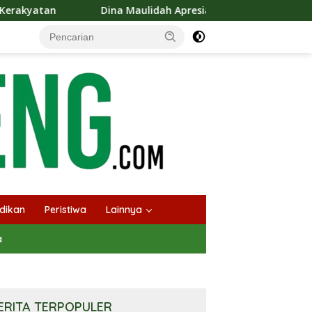
na Maulidah Apresiasi Festival Jajanan Tempo Dulu, Dorong Kuli
dikan
Peristiwa
Lainnya
a
ERITA TERPOPULER