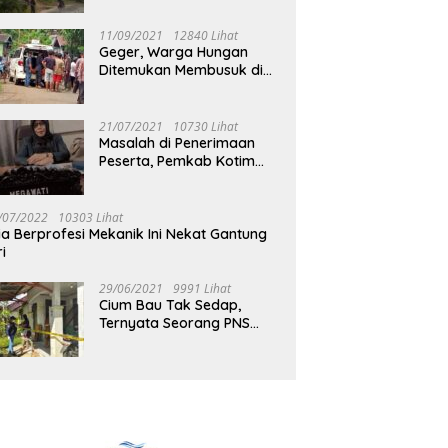
Jalan Muara Tuhup
11/09/2021
12840 Lihat
Geger, Warga Hungan
Ditemukan Membusuk di
Rumah
21/07/2021
10730 Lihat
Masalah di Penerimaan
Peserta, Pemkab Kotim
Harus Cari Solusi
/07/2022
10303 Lihat
ia Berprofesi Mekanik Ini Nekat Gantung
ri
29/06/2021
9991 Lihat
Cium Bau Tak Sedap,
Ternyata Seorang PNS
Aktif di Mura Tewas di
Rumah Kopel