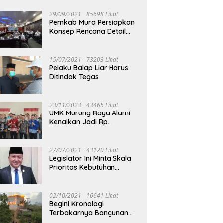
29/09/2021
85698 Lihat
Pemkab Mura Persiapkan
Konsep Rencana Detail
Tata Ruang Perkotaan
Puruk Cahu
15/07/2021
73203 Lihat
Pelaku Balap Liar Harus
Ditindak Tegas
23/11/2023
43465 Lihat
UMK Murung Raya Alami
Kenaikan Jadi Rp
3.562.377
27/07/2021
43120 Lihat
Legislator Ini Minta Skala
Prioritas Kebutuhan
Oksigen untuk Medis
02/10/2021
16641 Lihat
Begini Kronologi
Terbakarnya Bangunan
Walet Yang Berada di