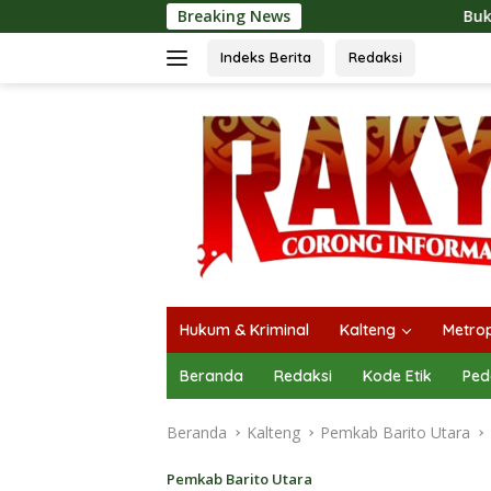
Langsung
Breaking News
Buka Mura Expo 2026, He
ke
konten
Indeks Berita
Redaksi
Hukum & Kriminal
Kalteng
Metrop
Beranda
Redaksi
Kode Etik
Ped
Beranda
Kalteng
Pemkab Barito Utara
Pemkab Barito Utara