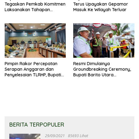
Tegaskan Pemkab Komitmen
Terus Upayakan Gepamor
Laksanakan Tahapan
Masuk Ke Wilayah Terluar
Pengadaan Tanah Secara
Terbuka
Pimpin Rakor Percepatan
Resmi Dimulainya
Serapan Anggaran dan
Groundbreaking Ceremony,
Penyelesaian TLRHP, Bupati
Bupati Barito Utara
Barito Utara Tegaskan OPD
Sampaikan Wujudkan
Percepat Pelaksanaan
Penataan Kawasan
Program
Perkotaan
BERITA TERPOPULER
29/09/2021
85693 Lihat