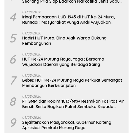
Seorang Pria Siap Edarkan Narkotika Jenis Sabu
Seberat 5,05 Gram
4
01/08/2026
Iringi Pembacaan UUD 1945 di HUT ke-24 Mura,
Rumiadi : Masyarakat Punya Andil Wujudkan
Pembangunan yang Lebih Besar
5
01/08/2026
Hadiri HUT Mura, Dina Ajak Warga Dukung
Pembangunan
6
01/08/2026
HUT Ke-24 Murung Raya, Yoga : Bersama
Wujudkan Daerah yang Berdaya Saing
7
01/08/2026
Bebie: HUT Ke-24 Murung Raya Perkuat Semangat
Membangun Berkelanjutan
8
01/08/2026
PT SMM dan Kodim 1013/Mtw Resmikan Fasilitas Air
Bersih Serta Bagikan Paket Sembako Kepada
Masyarakat
9
01/08/2026
Sejahterakan Masyarakat, Gubernur Kalteng
Apresiasi Pemkab Murung Raya