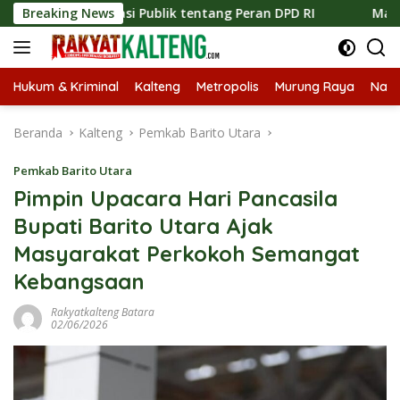
Langsung
Edukasi Publik tentang Peran DPD RI
Breaking News
Masuknya Musim K
ke
konten
Hukum & Kriminal
Kalteng
Metropolis
Murung Raya
Nasi
Beranda
Kalteng
Pemkab Barito Utara
Pemkab Barito Utara
Pimpin Upacara Hari Pancasila
Bupati Barito Utara Ajak
Masyarakat Perkokoh Semangat
Kebangsaan
Rakyatkalteng Batara
02/06/2026