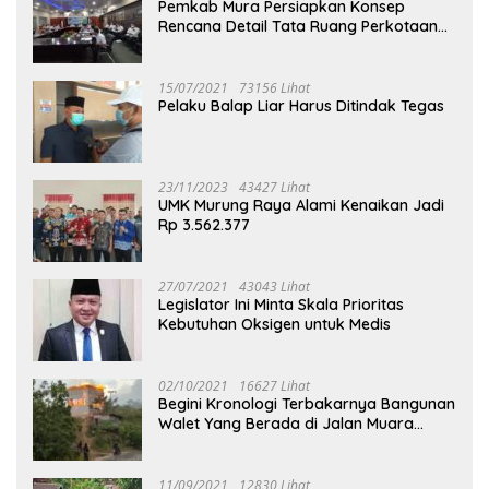
Pemkab Mura Persiapkan Konsep
Rencana Detail Tata Ruang Perkotaan
Puruk Cahu
15/07/2021
73156 Lihat
Pelaku Balap Liar Harus Ditindak Tegas
23/11/2023
43427 Lihat
UMK Murung Raya Alami Kenaikan Jadi
Rp 3.562.377
27/07/2021
43043 Lihat
Legislator Ini Minta Skala Prioritas
Kebutuhan Oksigen untuk Medis
02/10/2021
16627 Lihat
Begini Kronologi Terbakarnya Bangunan
Walet Yang Berada di Jalan Muara
Tuhup
11/09/2021
12830 Lihat