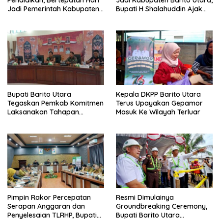
Pendidikan, Bertepatan Hari
Jadi Kabupaten Barito Utara,
Jadi Pemerintah Kabupaten
Bupati H Shalahuddin Ajak
Barito Utara Resmi
Masyarakat Perkuat
Lounching SIP Pintar
Persatuan Membangun
Daerah
Bupati Barito Utara
Kepala DKPP Barito Utara
Tegaskan Pemkab Komitmen
Terus Upayakan Gepamor
Laksanakan Tahapan
Masuk Ke Wilayah Terluar
Pengadaan Tanah Secara
Terbuka
Pimpin Rakor Percepatan
Resmi Dimulainya
Serapan Anggaran dan
Groundbreaking Ceremony,
Penyelesaian TLRHP, Bupati
Bupati Barito Utara