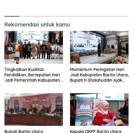
Barito Utara Tegaskan OPD
Sampaikan Wujudkan
Percepat Pelaksanaan
Penataan Kawasan
Program
Perkotaan
Rekomendasi untuk kamu
Tingkatkan Kualitas
Momentum Peringatan Hari
Pendidikan, Bertepatan Hari
Jadi Kabupaten Barito Utara,
Jadi Pemerintah Kabupaten
Bupati H Shalahuddin Ajak
Barito Utara Resmi
Masyarakat Perkuat
Lounching SIP Pintar
Persatuan Membangun
Daerah
Bupati Barito Utara
Kepala DKPP Barito Utara