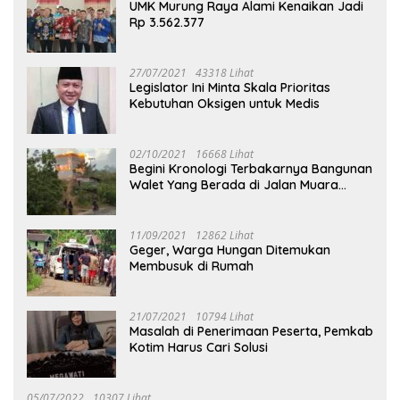
UMK Murung Raya Alami Kenaikan Jadi
Rp 3.562.377
27/07/2021
43318 Lihat
Legislator Ini Minta Skala Prioritas
Kebutuhan Oksigen untuk Medis
02/10/2021
16668 Lihat
Begini Kronologi Terbakarnya Bangunan
Walet Yang Berada di Jalan Muara
Tuhup
11/09/2021
12862 Lihat
Geger, Warga Hungan Ditemukan
Membusuk di Rumah
21/07/2021
10794 Lihat
Masalah di Penerimaan Peserta, Pemkab
Kotim Harus Cari Solusi
05/07/2022
10307 Lihat