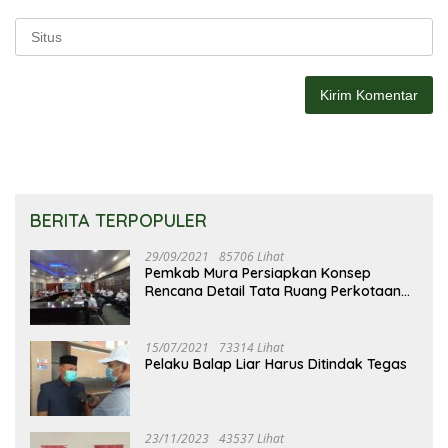
BERITA TERPOPULER
29/09/2021
85706 Lihat
Pemkab Mura Persiapkan Konsep
Rencana Detail Tata Ruang Perkotaan
Puruk Cahu
15/07/2021
73314 Lihat
Pelaku Balap Liar Harus Ditindak Tegas
23/11/2023
43537 Lihat