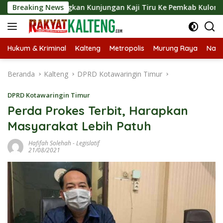
Langsung
angsungkan Kunjungan Kaji Tiru Ke Pemkab Kulon Progo
Breaking News
ke
konten
Hukum & Kriminal
Kalteng
Metropolis
Murung Raya
Nasi
Beranda
Kalteng
DPRD Kotawaringin Timur
DPRD Kotawaringin Timur
Perda Prokes Terbit, Harapkan
Masyarakat Lebih Patuh
Hafifah Solehah
-
Legislatif
21/08/2021