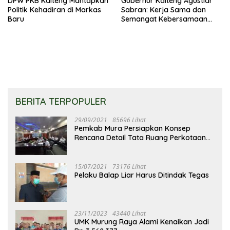
DPW PKB Kalteng Mantapkan
Gubernur Kalteng Agustiar
Politik Kehadiran di Markas
Sabran: Kerja Sama dan
Baru
Semangat Kebersamaan
Merupakan Keberhasilan
Pembangunan
BERITA TERPOPULER
29/09/2021
85696 Lihat
Pemkab Mura Persiapkan Konsep
Rencana Detail Tata Ruang Perkotaan
Puruk Cahu
15/07/2021
73176 Lihat
Pelaku Balap Liar Harus Ditindak Tegas
23/11/2023
43440 Lihat
UMK Murung Raya Alami Kenaikan Jadi