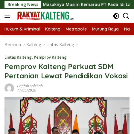
Langsung
Breaking News
Masuknya Musim Kemarau PT Pada Idi Langsungkan Sos
ke
konten
Hukum & Kriminal
Kalteng
Metropolis
Murung Raya
Nasi
Beranda
Kalteng
Lintas Kalteng
Lintas Kalteng
,
Pemprov Kalteng
Pemprov Kalteng Perkuat SDM
Pertanian Lewat Pendidikan Vokasi
Hafifah Solehah
17/05/2026