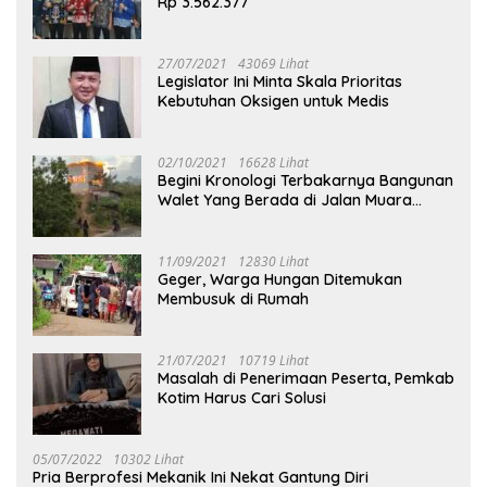
Rp 3.562.377
27/07/2021
43069 Lihat
Legislator Ini Minta Skala Prioritas
Kebutuhan Oksigen untuk Medis
02/10/2021
16628 Lihat
Begini Kronologi Terbakarnya Bangunan
Walet Yang Berada di Jalan Muara
Tuhup
11/09/2021
12830 Lihat
Geger, Warga Hungan Ditemukan
Membusuk di Rumah
21/07/2021
10719 Lihat
Masalah di Penerimaan Peserta, Pemkab
Kotim Harus Cari Solusi
05/07/2022
10302 Lihat
Pria Berprofesi Mekanik Ini Nekat Gantung Diri