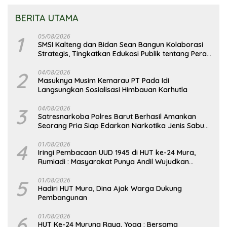
BERITA UTAMA
1
05/08/2026
SMSI Kalteng dan Bidan Sean Bangun Kolaborasi
Strategis, Tingkatkan Edukasi Publik tentang Peran
DPD RI
2
04/08/2026
Masuknya Musim Kemarau PT Pada Idi
Langsungkan Sosialisasi Himbauan Karhutla
3
04/08/2026
Satresnarkoba Polres Barut Berhasil Amankan
Seorang Pria Siap Edarkan Narkotika Jenis Sabu
Seberat 5,05 Gram
4
01/08/2026
Iringi Pembacaan UUD 1945 di HUT ke-24 Mura,
Rumiadi : Masyarakat Punya Andil Wujudkan
Pembangunan yang Lebih Besar
5
01/08/2026
Hadiri HUT Mura, Dina Ajak Warga Dukung
Pembangunan
6
01/08/2026
HUT Ke-24 Murung Raya, Yoga : Bersama