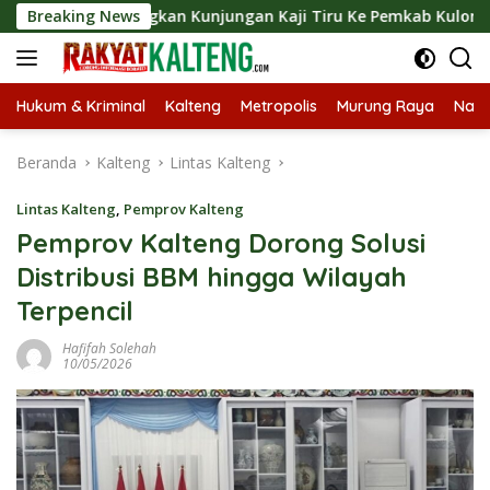
Langsung
angsungkan Kunjungan Kaji Tiru Ke Pemkab Kulon Progo
Breaking News
ke
konten
Hukum & Kriminal
Kalteng
Metropolis
Murung Raya
Nasi
Beranda
Kalteng
Lintas Kalteng
Lintas Kalteng
,
Pemprov Kalteng
Pemprov Kalteng Dorong Solusi
Distribusi BBM hingga Wilayah
Terpencil
Hafifah Solehah
10/05/2026