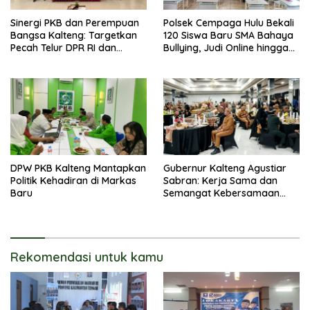
Sinergi PKB dan Perempuan
Polsek Cempaga Hulu Bekali
Bangsa Kalteng: Targetkan
120 Siswa Baru SMA Bahaya
Pecah Telur DPR RI dan
Bullying, Judi Online hingga
Kuasai Legislatif 2029
Narkoba
DPW PKB Kalteng Mantapkan
Gubernur Kalteng Agustiar
Politik Kehadiran di Markas
Sabran: Kerja Sama dan
Baru
Semangat Kebersamaan
Merupakan Keberhasilan
Pembangunan
Rekomendasi untuk kamu