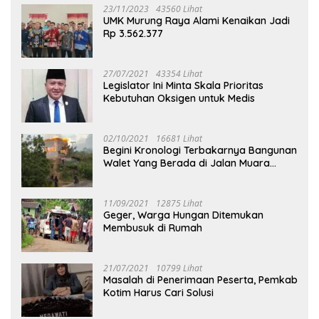
23/11/2023
43560 Lihat
UMK Murung Raya Alami Kenaikan Jadi
Rp 3.562.377
27/07/2021
43354 Lihat
Legislator Ini Minta Skala Prioritas
Kebutuhan Oksigen untuk Medis
02/10/2021
16681 Lihat
Begini Kronologi Terbakarnya Bangunan
Walet Yang Berada di Jalan Muara
Tuhup
11/09/2021
12875 Lihat
Geger, Warga Hungan Ditemukan
Membusuk di Rumah
21/07/2021
10799 Lihat
Masalah di Penerimaan Peserta, Pemkab
Kotim Harus Cari Solusi