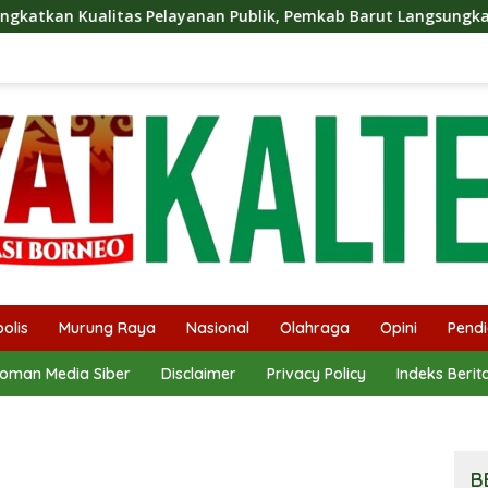
ayanan Publik, Pemkab Barut Langsungkan Kunjungan Kaji Tiru
olis
Murung Raya
Nasional
Olahraga
Opini
Pendi
oman Media Siber
Disclaimer
Privacy Policy
Indeks Berit
B