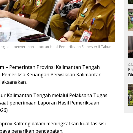
ung saat penyerahan Laporan Hasil Pemeriksaan Semester II Tahun
05
om
– Pemerintah Provinsi Kalimantan Tengah
Pr
 Pemeriksa Keuangan Perwakilan Kalimantan
Di
ilaksanakan.
nur Kalimantan Tengah melalui Pelaksana Tugas
saat penerimaan Laporan Hasil Pemeriksaan
026)
rov Kalteng dalam meningkatkan kualitas sisi
paya penarikan pendapatan.