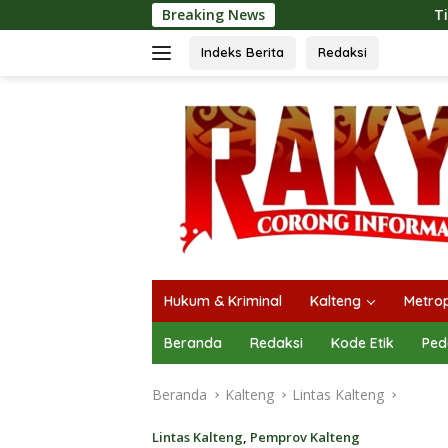
Langsung
Breaking News
Tingkatkan Kualitas Pel
ke
konten
Indeks Berita
Redaksi
Hukum & Kriminal
Kalteng
Metrop
Beranda
Redaksi
Kode Etik
Ped
Beranda
Kalteng
Lintas Kalteng
Lintas Kalteng
,
Pemprov Kalteng