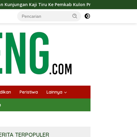
 Ke Pemkab Kulon Progo
Langsungkan Kaji Tiru, Bupat
dikan
Peristiwa
Lainnya
a
ERITA TERPOPULER