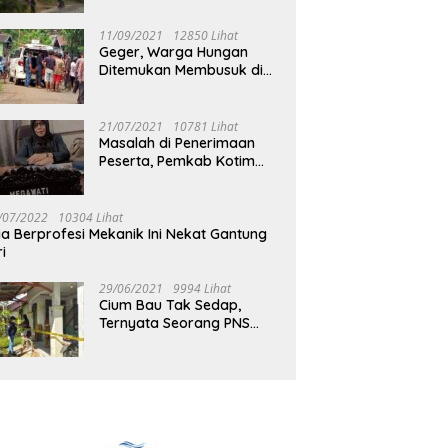
Jalan Muara Tuhup
11/09/2021
12850 Lihat
Geger, Warga Hungan
Ditemukan Membusuk di
Rumah
21/07/2021
10781 Lihat
Masalah di Penerimaan
Peserta, Pemkab Kotim
Harus Cari Solusi
/07/2022
10304 Lihat
ia Berprofesi Mekanik Ini Nekat Gantung
ri
29/06/2021
9994 Lihat
Cium Bau Tak Sedap,
Ternyata Seorang PNS
Aktif di Mura Tewas di
Rumah Kopel