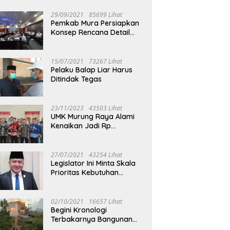
29/09/2021
85699 Lihat
Pemkab Mura Persiapkan
Konsep Rencana Detail
Tata Ruang Perkotaan
Puruk Cahu
15/07/2021
73267 Lihat
Pelaku Balap Liar Harus
Ditindak Tegas
23/11/2023
43503 Lihat
UMK Murung Raya Alami
Kenaikan Jadi Rp
3.562.377
27/07/2021
43254 Lihat
Legislator Ini Minta Skala
Prioritas Kebutuhan
Oksigen untuk Medis
02/10/2021
16657 Lihat
Begini Kronologi
Terbakarnya Bangunan
Walet Yang Berada di