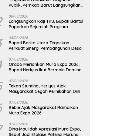
Publik, Pemkab Barut Langsungkan
Kunjungan Kaji Tiru Ke Pemkab Kulon
Progo
2
08/08/2026
Langsungkan Kaji Tiru, Bupati Bantul
Paparkan Sejumlah Program
Unggulan Kepada Pemkab Barut
3
08/08/2026
Bupati Barito Utara Tegaskan
Perkuat Sinergi Pembangunan Desa
dan Kelurahan Serta Kesiapan
Hadapi Potensi Karhutla
4
07/08/2026
Orado Meriahkan Mura Expo 2026,
Bupati Heriyus Ikut Bermain Domino
5
07/08/2026
Tekan Stunting, Heriyus Ajak
Masyarakat Cegah Pernikahan Dini
6
07/08/2026
Bebie Ajak Masyarakat Ramaikan
Mura Expo 2026
7
07/08/2026
Dina Maulidah Apresiasi Mura Expo,
Sebut Jadi Etalase Potensi Murung