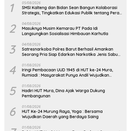
1
05/08/2026
SMSI Kalteng dan Bidan Sean Bangun Kolaborasi
Strategis, Tingkatkan Edukasi Publik tentang Peran
DPD RI
2
04/08/2026
Masuknya Musim Kemarau PT Pada Idi
Langsungkan Sosialisasi Himbauan Karhutla
3
04/08/2026
Satresnarkoba Polres Barut Berhasil Amankan
Seorang Pria Siap Edarkan Narkotika Jenis Sabu
Seberat 5,05 Gram
4
01/08/2026
Iringi Pembacaan UUD 1945 di HUT ke-24 Mura,
Rumiadi : Masyarakat Punya Andil Wujudkan
Pembangunan yang Lebih Besar
5
01/08/2026
Hadiri HUT Mura, Dina Ajak Warga Dukung
Pembangunan
6
01/08/2026
HUT Ke-24 Murung Raya, Yoga : Bersama
Wujudkan Daerah yang Berdaya Saing
01/08/2026