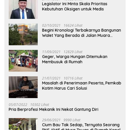
Legislator Ini Minta Skala Prioritas
Kebutuhan Oksigen untuk Medis
02/10/2021
16624 Lihat
Begini Kronologi Terbakarnya Bangunan
Walet Yang Berada di Jalan Muara
Tuhup
11/09/2021
12829 Lihat
Geger, Warga Hungan Ditemukan
Membusuk di Rumah
21/07/2021
10716 Lihat
Masalah di Penerimaan Peserta, Pemkab
Kotim Harus Cari Solusi
05/07/2022
10302 Lihat
Pria Berprofesi Mekanik Ini Nekat Gantung Diri
29/06/2021
9990 Lihat
Cium Bau Tak Sedap, Ternyata Seorang
PNS Aktif di Mura Tewas di Rumah Kopel