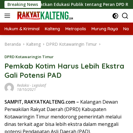
Langsung
 Tingkatkan Edukasi Publik tentang Peran DPD RI
Breaking News
Masuk
ke
konten
Hukum & Kriminal
Kalteng
Metropolis
Murung Raya
Nasi
Beranda
Kalteng
DPRD Kotawaringin Timur
DPRD Kotawaringin Timur
Pemkab Kotim Harus Lebih Ekstra
Gali Potensi PAD
Redaksi
-
Legislatif
18/10/2021
SAMPIT, RAKYATKALTENG.com –
Kalangan Dewan
Perwakilan Rakyat Daerah (DPRD) Kabupaten
Kotawaringin Timur mendorong pemerintah melalui
dinas terkait agar bisa lebih ekstra dalam menggali
potensi Pendapatan Asli Daerah (PAD).