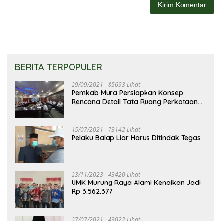
BERITA TERPOPULER
29/09/2021
85693 Lihat
Pemkab Mura Persiapkan Konsep
Rencana Detail Tata Ruang Perkotaan
Puruk Cahu
15/07/2021
73142 Lihat
Pelaku Balap Liar Harus Ditindak Tegas
23/11/2023
43420 Lihat
UMK Murung Raya Alami Kenaikan Jadi
Rp 3.562.377
27/07/2021
43022 Lihat