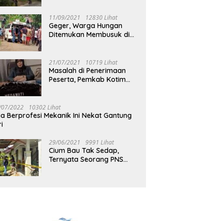
Jalan Muara Tuhup
11/09/2021
12830 Lihat
Geger, Warga Hungan
Ditemukan Membusuk di
Rumah
21/07/2021
10719 Lihat
Masalah di Penerimaan
Peserta, Pemkab Kotim
Harus Cari Solusi
/07/2022
10302 Lihat
ia Berprofesi Mekanik Ini Nekat Gantung
ri
29/06/2021
9991 Lihat
Cium Bau Tak Sedap,
Ternyata Seorang PNS
Aktif di Mura Tewas di
Rumah Kopel