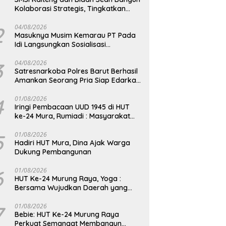
Kolaborasi Strategis, Tingkatkan
Edukasi Publik tentang Peran DPD RI
2
04/08/2026
Masuknya Musim Kemarau PT Pada
Idi Langsungkan Sosialisasi
Himbauan Karhutla
3
04/08/2026
Satresnarkoba Polres Barut Berhasil
Amankan Seorang Pria Siap Edarkan
Narkotika Jenis Sabu Seberat 5,05
Gram
4
01/08/2026
Iringi Pembacaan UUD 1945 di HUT
ke-24 Mura, Rumiadi : Masyarakat
Punya Andil Wujudkan Pembangunan
yang Lebih Besar
5
01/08/2026
Hadiri HUT Mura, Dina Ajak Warga
Dukung Pembangunan
6
01/08/2026
HUT Ke-24 Murung Raya, Yoga :
Bersama Wujudkan Daerah yang
Berdaya Saing
7
01/08/2026
Bebie: HUT Ke-24 Murung Raya
Perkuat Semangat Membangun