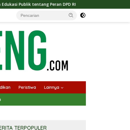
tang Peran DPD RI
Masuknya Musim Kemarau PT Pada Id
dikan
Peristiwa
Lainnya
a
ERITA TERPOPULER