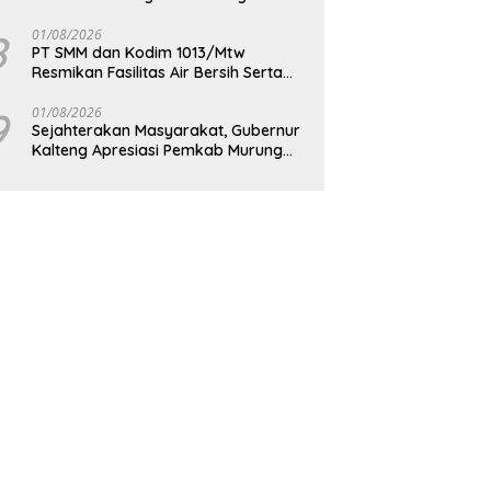
Berkelanjutan
8
01/08/2026
PT SMM dan Kodim 1013/Mtw
Resmikan Fasilitas Air Bersih Serta
Bagikan Paket Sembako Kepada
Masyarakat
9
01/08/2026
Sejahterakan Masyarakat, Gubernur
Kalteng Apresiasi Pemkab Murung
Raya