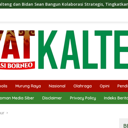
an Bangun Kolaborasi Strategis, Tingkatkan Edukasi Publik ten
olis
Murung Raya
Nasional
Olahraga
Opini
Pendi
oman Media Siber
Disclaimer
Privacy Policy
Indeks Berit
mur
B