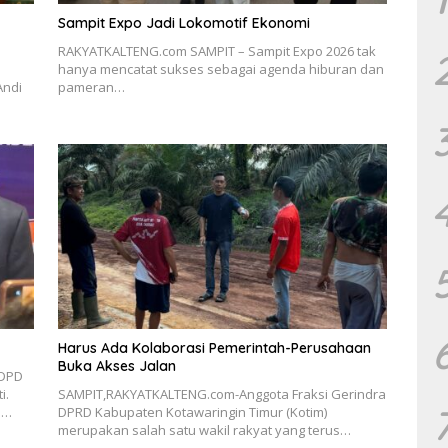
Sampit Expo Jadi Lokomotif Ekonomi
RAKYATKALTENG.com SAMPIT – Sampit Expo 2026 tak
hanya mencatat sukses sebagai agenda hiburan dan
Andi
pameran…
Harus Ada Kolaborasi Pemerintah-Perusahaan
Buka Akses Jalan
 DPD
i.
SAMPIT,RAKYATKALTENG.com-Anggota Fraksi Gerindra
m…
DPRD Kabupaten Kotawaringin Timur (Kotim)
merupakan salah satu wakil rakyat yang terus…