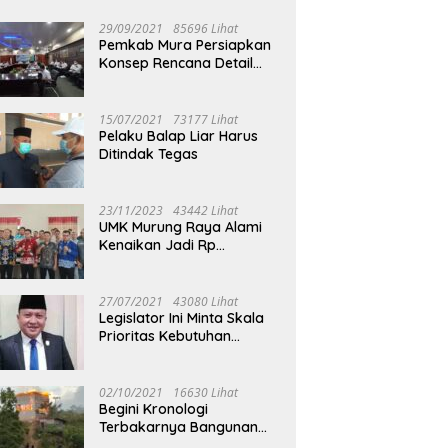
29/09/2021
85696 Lihat
Pemkab Mura Persiapkan
Konsep Rencana Detail
Tata Ruang Perkotaan
Puruk Cahu
15/07/2021
73177 Lihat
Pelaku Balap Liar Harus
Ditindak Tegas
23/11/2023
43442 Lihat
UMK Murung Raya Alami
Kenaikan Jadi Rp
3.562.377
27/07/2021
43080 Lihat
Legislator Ini Minta Skala
Prioritas Kebutuhan
Oksigen untuk Medis
02/10/2021
16630 Lihat
Begini Kronologi
Terbakarnya Bangunan
Walet Yang Berada di