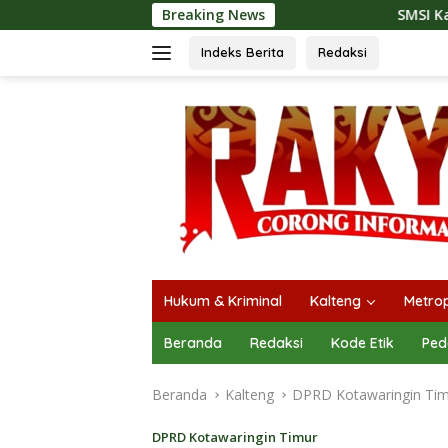
Langsung
Breaking News
SMSI Kalteng dan Bidan Se
ke
konten
Indeks Berita
Redaksi
Hukum & Kriminal
Kalteng
Metrop
Beranda
Redaksi
Kode Etik
Ped
Beranda
Kalteng
DPRD Kotawaringin Ti
DPRD Kotawaringin Timur